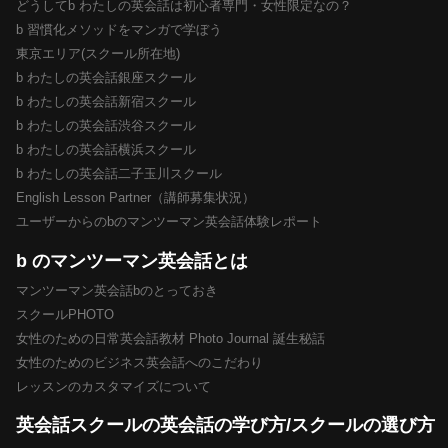
どうしてb わたしの英会話は初心者専門・女性限定なの？
b 習慣化メソッドをマンガで学ぼう
東京エリア(スクール所在地)
b わたしの英会話銀座スクール
b わたしの英会話新宿スクール
b わたしの英会話渋谷スクール
b わたしの英会話横浜スクール
b わたしの英会話二子玉川スクール
English Lesson Partner（講師募集状況）
ユーザーからのbのマンツーマン英会話体験レポート
b のマンツーマン英会話とは
マンツーマン英会話bのとっておき
スクールPHOTO
女性のための日常英会話教材 Photo Journal 誕生秘話
女性のためのビジネス英会話へのこだわり
レッスンのカスタマイズについて
英会話スクールの英会話の学び方/スクールの選び方