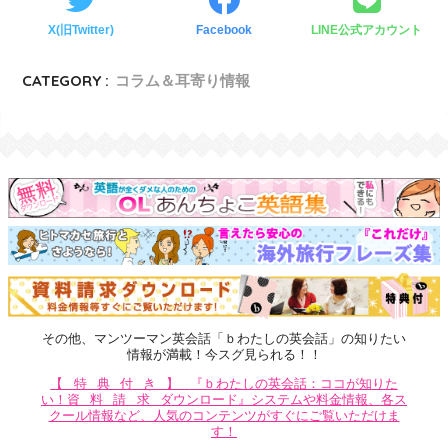
X(旧Twitter)
Facebook
LINE公式アカウント
CATEGORY :
コラム＆耳寄り情報
その他、マンツーマン英会話「ｂわたしの英会話」の知りたい
情報が満載！今スグ見られる！！
【特典付き】
『ｂわたしの英会話：ココが知りた
い！
資料請求
ダウンロード』システムや料金情報、各ス
クール情報など、人気のコンテンツがすぐにご覧いただけま
す！