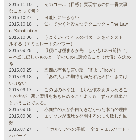
2015.11.10
そのゴール（目標）実現するのに一番大事
なことって何？
2015.10.27
可能性に生きない
2015.10.18
知っておくと役立つテクニック – The Law
of Substitution
2015.10.06
うまくいってる人のパターンをインストー
ルする（エミュレートのパワー）
2015.09.25
収穫には種まきが先（しかも100%前払い）
– 本当にほしいものと、そのために諦めること（代償）を決め
る
2015.09.25
五四の有名な言い訳（”if”より”how”）
2015.09.18
「あの人」の期待を満たすために生きては
いけない
2015.09.17
この世の不幸は、よい習慣をあきらめるこ
との方が、悪い習慣をあきらめることよりも、ずっと簡単だ
ということである。
2015.09.15
赤面症の人が告白できなかった本当の理由
2015.09.08
エジソンが電球を発明するのに失敗した回
数
2015.07.27
「 ガルシアへの手紙 」全文 – エルバート・
ハバード