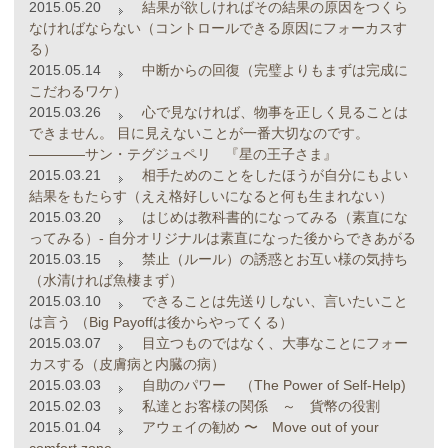
2015.05.20
結果が欲しければその結果の原因をつくら
なければならない（コントロールできる原因にフォーカスす
る）
2015.05.14
中断からの回復（完璧よりもまずは完成に
こだわるワケ）
2015.03.26
心で見なければ、物事を正しく見ることは
できません。 目に見えないことが一番大切なのです。
――――サン・テグジュペリ 『星の王子さま』
2015.03.21
相手ためのことをしたほうが自分にもよい
結果をもたらす（ええ格好しいになると何も生まれない）
2015.03.20
はじめは教科書的になってみる（素直にな
ってみる）- 自分オリジナルは素直になった後からできあがる
2015.03.15
禁止（ルール）の誘惑とお互い様の気持ち
（水清ければ魚棲まず）
2015.03.10
できることは先送りしない、言いたいこと
は言う （Big Payoffは後からやってくる）
2015.03.07
目立つものではなく、大事なことにフォー
カスする（皮膚病と内臓の病）
2015.03.03
自助のパワー （The Power of Self-Help)
2015.02.03
私達とお客様の関係 ～ 貨幣の役割
2015.01.04
アウェイの勧め 〜 Move out of your