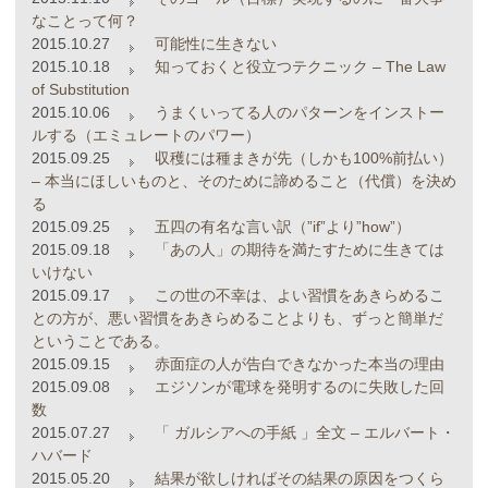
なことって何？
2015.10.27
可能性に生きない
2015.10.18
知っておくと役立つテクニック – The Law
of Substitution
2015.10.06
うまくいってる人のパターンをインストー
ルする（エミュレートのパワー）
2015.09.25
収穫には種まきが先（しかも100%前払い）
– 本当にほしいものと、そのために諦めること（代償）を決め
る
2015.09.25
五四の有名な言い訳（”if”より”how”）
2015.09.18
「あの人」の期待を満たすために生きては
いけない
2015.09.17
この世の不幸は、よい習慣をあきらめるこ
との方が、悪い習慣をあきらめることよりも、ずっと簡単だ
ということである。
2015.09.15
赤面症の人が告白できなかった本当の理由
2015.09.08
エジソンが電球を発明するのに失敗した回
数
2015.07.27
「 ガルシアへの手紙 」全文 – エルバート・
ハバード
2015.05.20
結果が欲しければその結果の原因をつくら