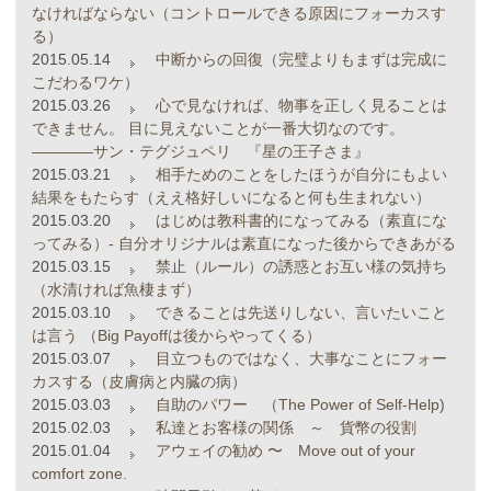
なければならない（コントロールできる原因にフォーカスす
る）
2015.05.14
中断からの回復（完璧よりもまずは完成に
こだわるワケ）
2015.03.26
心で見なければ、物事を正しく見ることは
できません。 目に見えないことが一番大切なのです。
――――サン・テグジュペリ 『星の王子さま』
2015.03.21
相手ためのことをしたほうが自分にもよい
結果をもたらす（ええ格好しいになると何も生まれない）
2015.03.20
はじめは教科書的になってみる（素直にな
ってみる）- 自分オリジナルは素直になった後からできあがる
2015.03.15
禁止（ルール）の誘惑とお互い様の気持ち
（水清ければ魚棲まず）
2015.03.10
できることは先送りしない、言いたいこと
は言う （Big Payoffは後からやってくる）
2015.03.07
目立つものではなく、大事なことにフォー
カスする（皮膚病と内臓の病）
2015.03.03
自助のパワー （The Power of Self-Help)
2015.02.03
私達とお客様の関係 ～ 貨幣の役割
2015.01.04
アウェイの勧め 〜 Move out of your
comfort zone.