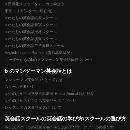
b 習慣化メソッドをマンガで学ぼう
東京エリア(スクール所在地)
b わたしの英会話銀座スクール
b わたしの英会話新宿スクール
b わたしの英会話渋谷スクール
b わたしの英会話横浜スクール
b わたしの英会話二子玉川スクール
English Lesson Partner（講師募集状況）
ユーザーからのbのマンツーマン英会話体験レポート
b のマンツーマン英会話とは
マンツーマン英会話bのとっておき
スクールPHOTO
女性のための日常英会話教材 Photo Journal 誕生秘話
女性のためのビジネス英会話へのこだわり
レッスンのカスタマイズについて
英会話スクールの英会話の学び方/スクールの選び方
英会話スクールの社長が書く英会話の学び方、スクールの選び方