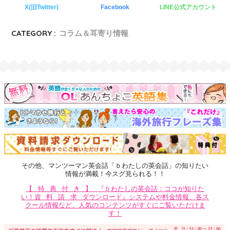
X(旧Twitter)
Facebook
LINE公式アカウント
CATEGORY :
コラム＆耳寄り情報
その他、マンツーマン英会話「ｂわたしの英会話」の知りたい
情報が満載！今スグ見られる！！
【特典付き】
『ｂわたしの英会話：ココが知りた
い！
資料請求
ダウンロード』システムや料金情報、各ス
クール情報など、人気のコンテンツがすぐにご覧いただけま
す！