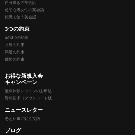
自分磨きの英会話
超初心者女性の英会話
転職で使う英会話
3つの約束
bの3つの約束
上達の約束
満足の約束
価格の約束
お得な新規入会
キャンペーン
無料体験レッスンのお申込
資料請求（ダウンロード版）
ニュースレター
恋と仕事に効く英語
ブログ