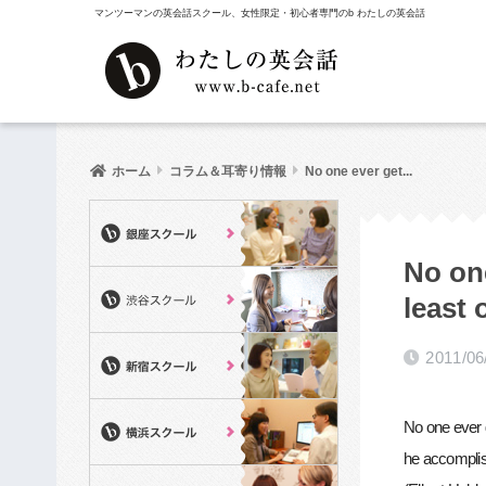
マンツーマンの英会話スクール、女性限定・初心者専門のb わたしの英会話
ホーム
コラム＆耳寄り情報
No one ever get...
No one
least 
2011/06
No one ever 
he accomplis