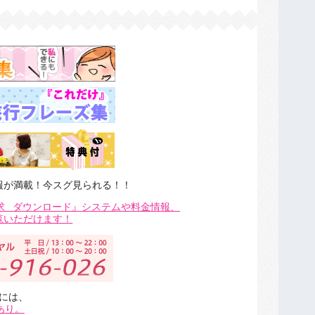
報が満載！今スグ見られる！！
求
ダウンロード』システムや料金情報、
覧いただけます！
には、
あり。