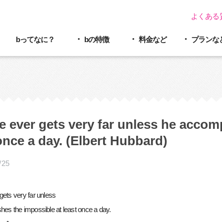
よくある
bってなに？
bの特徴
料金など
プラン
な
 ever gets very far unless he accom
once a day. (Elbert Hubbard)
/25
gets very far unless
hes the impossible at least once a day.