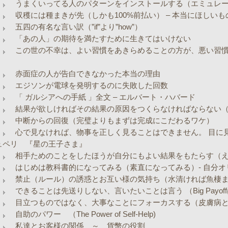
うまくいってる人のパターンをインストールする（エミュレ
収穫には種まきが先（しかも100%前払い） – 本当にほしい
五四の有名な言い訳（”if”より”how”）
「あの人」の期待を満たすために生きてはいけない
この世の不幸は、よい習慣をあきらめることの方が、悪い習慣
赤面症の人が告白できなかった本当の理由
エジソンが電球を発明するのに失敗した回数
「 ガルシアへの手紙 」全文 – エルバート・ハバード
結果が欲しければその結果の原因をつくらなければならない（
中断からの回復（完璧よりもまずは完成にこだわるワケ）
心で見なければ、物事を正しく見ることはできません。 目に
ュペリ 『星の王子さま』
相手ためのことをしたほうが自分にもよい結果をもたらす（
はじめは教科書的になってみる（素直になってみる）- 自分
禁止（ルール）の誘惑とお互い様の気持ち（水清ければ魚棲
できることは先送りしない、言いたいことは言う （Big Payo
目立つものではなく、大事なことにフォーカスする（皮膚病
自助のパワー （The Power of Self-Help)
私達とお客様の関係 ～ 貨幣の役割