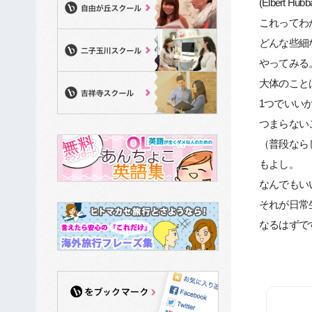
(Elbert Hubb
これってわ
どんな些細
やってみる
大体のこと
1つでいい
つまらない
（普段なら
もよし。
なんでもい
それが日常
なるはずで