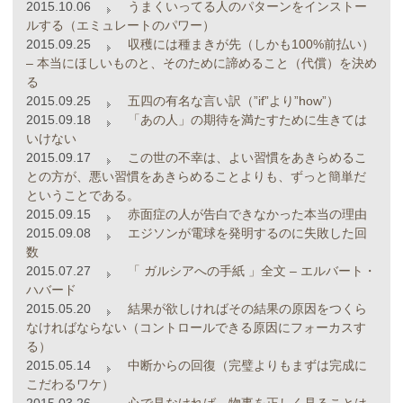
2015.10.06
うまくいってる人のパターンをインストー
ルする（エミュレートのパワー）
2015.09.25
収穫には種まきが先（しかも100%前払い）
– 本当にほしいものと、そのために諦めること（代償）を決め
る
2015.09.25
五四の有名な言い訳（”if”より”how”）
2015.09.18
「あの人」の期待を満たすために生きては
いけない
2015.09.17
この世の不幸は、よい習慣をあきらめるこ
との方が、悪い習慣をあきらめることよりも、ずっと簡単だ
ということである。
2015.09.15
赤面症の人が告白できなかった本当の理由
2015.09.08
エジソンが電球を発明するのに失敗した回
数
2015.07.27
「 ガルシアへの手紙 」全文 – エルバート・
ハバード
2015.05.20
結果が欲しければその結果の原因をつくら
なければならない（コントロールできる原因にフォーカスす
る）
2015.05.14
中断からの回復（完璧よりもまずは完成に
こだわるワケ）