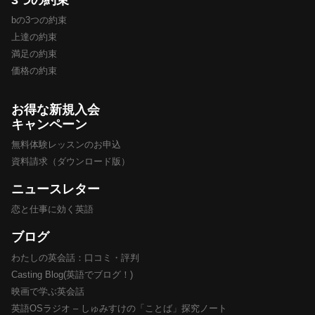
bの3つの約束
上達の約束
満足の約束
価格の約束
お得な新規入会
キャンペーン
無料体験レッスンのお申込
資料請求（ダウンロード版）
ニュースレター
恋と仕事に効く英語
ブログ
わたしの英会話：口コミ・評判
Casting Blog(英語でブログ！)
映画で学ぶ英会話
英語OSラジオ – しゅみすけの「ことば」探究ノート