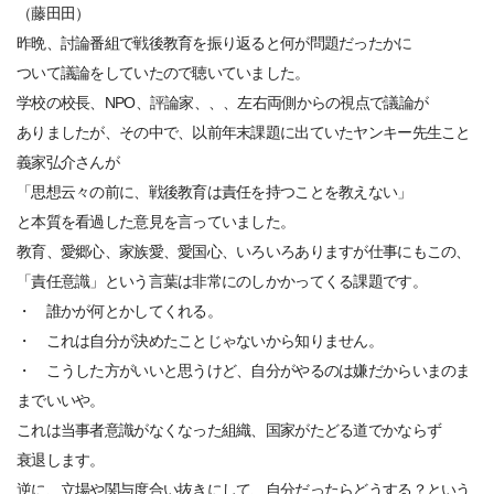
（藤田田）
昨晩、討論番組で戦後教育を振り返ると何が問題だったかに
ついて議論をしていたので聴いていました。
学校の校長、NPO、評論家、、、左右両側からの視点で議論が
ありましたが、その中で、以前年末課題に出ていたヤンキー先生こと
義家弘介さんが
「思想云々の前に、戦後教育は責任を持つことを教えない」
と本質を看過した意見を言っていました。
教育、愛郷心、家族愛、愛国心、いろいろありますが仕事にもこの、
「責任意識」という言葉は非常にのしかかってくる課題です。
・ 誰かが何とかしてくれる。
・ これは自分が決めたことじゃないから知りません。
・ こうした方がいいと思うけど、自分がやるのは嫌だからいまのま
までいいや。
これは当事者意識がなくなった組織、国家がたどる道でかならず
衰退します。
逆に、立場や関与度合い抜きにして、自分だったらどうする？という