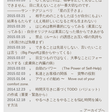
2015.03.26
心で見なければ、物事を正しく見ることは
できません。 目に見えないことが一番大切なのです。
――――サン・テグジュペリ 『星の王子さま』
2015.03.21
相手ためのことをしたほうが自分にもよい
結果をもたらす（ええ格好しいになると何も生まれない）
2015.03.20
はじめは教科書的になってみる（素直にな
ってみる）- 自分オリジナルは素直になった後からできあがる
2015.03.15
禁止（ルール）の誘惑とお互い様の気持ち
（水清ければ魚棲まず）
2015.03.10
できることは先送りしない、言いたいこと
は言う （Big Payoffは後からやってくる）
2015.03.07
目立つものではなく、大事なことにフォー
カスする（皮膚病と内臓の病）
2015.03.03
自助のパワー （The Power of Self-Help)
2015.02.03
私達とお客様の関係 ～ 貨幣の役割
2015.01.04
アウェイの勧め 〜 Move out of your
comfort zone.
2014.12.23
時間天引きに基づくTODO（バジェット）
の作成（重要・緊急から）
2014.12.18
やるべきことをやることを悩む時間を減ら
す方法
→
アーカイブへ