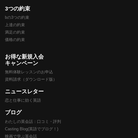
3つの約束
bの3つの約束
上達の約束
満足の約束
価格の約束
お得な新規入会
キャンペーン
無料体験レッスンのお申込
資料請求（ダウンロード版）
ニュースレター
恋と仕事に効く英語
ブログ
わたしの英会話：口コミ・評判
Casting Blog(英語でブログ！)
映画で学ぶ英会話