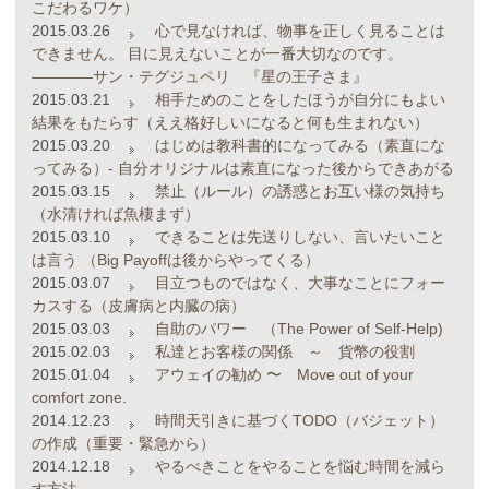
こだわるワケ）
2015.03.26
心で見なければ、物事を正しく見ることは
できません。 目に見えないことが一番大切なのです。
――――サン・テグジュペリ 『星の王子さま』
2015.03.21
相手ためのことをしたほうが自分にもよい
結果をもたらす（ええ格好しいになると何も生まれない）
2015.03.20
はじめは教科書的になってみる（素直にな
ってみる）- 自分オリジナルは素直になった後からできあがる
2015.03.15
禁止（ルール）の誘惑とお互い様の気持ち
（水清ければ魚棲まず）
2015.03.10
できることは先送りしない、言いたいこと
は言う （Big Payoffは後からやってくる）
2015.03.07
目立つものではなく、大事なことにフォー
カスする（皮膚病と内臓の病）
2015.03.03
自助のパワー （The Power of Self-Help)
2015.02.03
私達とお客様の関係 ～ 貨幣の役割
2015.01.04
アウェイの勧め 〜 Move out of your
comfort zone.
2014.12.23
時間天引きに基づくTODO（バジェット）
の作成（重要・緊急から）
2014.12.18
やるべきことをやることを悩む時間を減ら