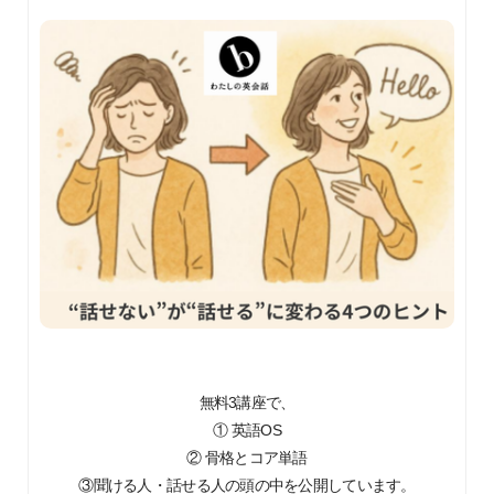
無料3講座で、
① 英語OS
② 骨格とコア単語
③聞ける人・話せる人の頭の中を公開しています。