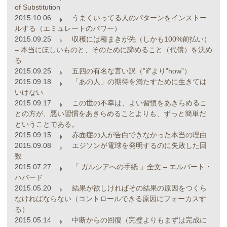
of Substitution
2015.10.06
うまくいってる人のパターンをインストー
ルする（エミュレートのパワー）
2015.09.25
収穫には種まきが先（しかも100%前払い）
– 本当にほしいものと、そのために諦めること（代償）を決め
る
2015.09.25
五四の有名な言い訳（”if”より”how”）
2015.09.18
「あの人」の期待を満たすために生きては
いけない
2015.09.17
この世の不幸は、よい習慣をあきらめるこ
との方が、悪い習慣をあきらめることよりも、ずっと簡単だ
ということである。
2015.09.15
赤面症の人が告白できなかった本当の理由
2015.09.08
エジソンが電球を発明するのに失敗した回
数
2015.07.27
「 ガルシアへの手紙 」全文 – エルバート・
ハバード
2015.05.20
結果が欲しければその結果の原因をつくら
なければならない（コントロールできる原因にフォーカスす
る）
2015.05.14
中断からの回復（完璧よりもまずは完成に