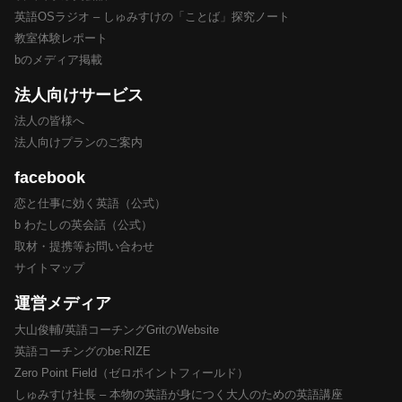
英語OSラジオ – しゅみすけの「ことば」探究ノート
教室体験レポート
bのメディア掲載
法人向けサービス
法人の皆様へ
法人向けプランのご案内
facebook
恋と仕事に効く英語（公式）
b わたしの英会話（公式）
取材・提携等お問い合わせ
サイトマップ
運営メディア
大山俊輔/英語コーチングGritのWebsite
英語コーチングのbe:RIZE
Zero Point Field（ゼロポイントフィールド）
しゅみすけ社長 – 本物の英語が身につく大人のための英語講座