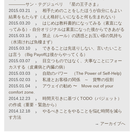
――――サン・テグジュペリ 『星の王子さま』
2015.03.21
相手ためのことをしたほうが自分にもよい
結果をもたらす（ええ格好しいになると何も生まれない）
2015.03.20
はじめは教科書的になってみる（素直にな
ってみる）- 自分オリジナルは素直になった後からできあがる
2015.03.15
禁止（ルール）の誘惑とお互い様の気持ち
（水清ければ魚棲まず）
2015.03.10
できることは先送りしない、言いたいこと
は言う （Big Payoffは後からやってくる）
2015.03.07
目立つものではなく、大事なことにフォー
カスする（皮膚病と内臓の病）
2015.03.03
自助のパワー （The Power of Self-Help)
2015.02.03
私達とお客様の関係 ～ 貨幣の役割
2015.01.04
アウェイの勧め 〜 Move out of your
comfort zone.
2014.12.23
時間天引きに基づくTODO（バジェット）
の作成（重要・緊急から）
2014.12.18
やるべきことをやることを悩む時間を減ら
す方法
→
アーカイブへ