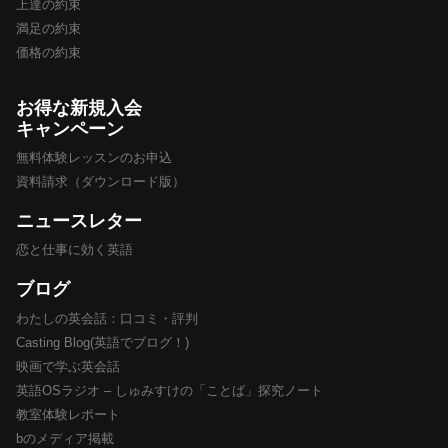
上達の約束
満足の約束
価格の約束
お得な新規入会
キャンペーン
無料体験レッスンのお申込
資料請求（ダウンロード版）
ニュースレター
恋と仕事に効く英語
ブログ
わたしの英会話：口コミ・評判
Casting Blog(英語でブログ！)
映画で学ぶ英会話
英語OSラジオ – しゅみすけの「ことば」探究ノート
教室体験レポート
bのメディア掲載