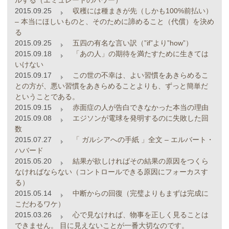
ルする（エミュレートのパワー）
2015.09.25
収穫には種まきが先（しかも100%前払い）
– 本当にほしいものと、そのために諦めること（代償）を決め
る
2015.09.25
五四の有名な言い訳（”if”より”how”）
2015.09.18
「あの人」の期待を満たすために生きては
いけない
2015.09.17
この世の不幸は、よい習慣をあきらめるこ
との方が、悪い習慣をあきらめることよりも、ずっと簡単だ
ということである。
2015.09.15
赤面症の人が告白できなかった本当の理由
2015.09.08
エジソンが電球を発明するのに失敗した回
数
2015.07.27
「 ガルシアへの手紙 」全文 – エルバート・
ハバード
2015.05.20
結果が欲しければその結果の原因をつくら
なければならない（コントロールできる原因にフォーカスす
る）
2015.05.14
中断からの回復（完璧よりもまずは完成に
こだわるワケ）
2015.03.26
心で見なければ、物事を正しく見ることは
できません。 目に見えないことが一番大切なのです。