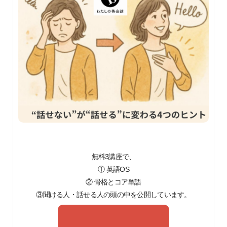
無料3講座で、
① 英語OS
② 骨格とコア単語
③聞ける人・話せる人の頭の中を公開しています。