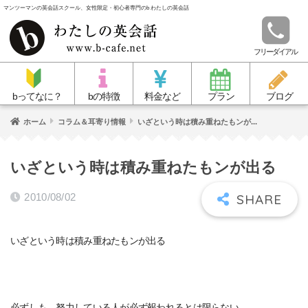
マンツーマンの英会話スクール、女性限定・初心者専門のb わたしの英会話
フリーダイアル
bってなに？
bの特徴
料金など
プラン
ブログ
ホーム
コラム＆耳寄り情報
いざという時は積み重ねたもンが...
いざという時は積み重ねたもンが出る
2010/08/02
いざ
と
いう時は積み重ねたもンが出る
必ずしも、努力している人が必ず報われる
と
は限らない。