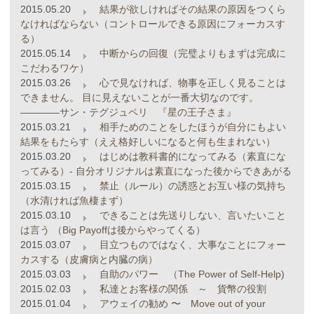
2015.05.20
結果が欲しければその結果の原因をつくら
なければならない（コントロールできる原因にフォーカスす
る）
2015.05.14
中断からの回復（完璧よりもまずは完成に
こだわるワケ）
2015.03.26
心で見なければ、物事を正しく見ることは
できません。 目に見えないことが一番大切なのです。
――――サン・テグジュペリ 『星の王子さま』
2015.03.21
相手ためのことをしたほうが自分にもよい
結果をもたらす（ええ格好しいになると何も生まれない）
2015.03.20
はじめは教科書的になってみる（素直にな
ってみる）- 自分オリジナルは素直になった後からできあがる
2015.03.15
禁止（ルール）の誘惑とお互い様の気持ち
（水清ければ魚棲まず）
2015.03.10
できることは先送りしない、言いたいこと
は言う （Big Payoffは後からやってくる）
2015.03.07
目立つものではなく、大事なことにフォー
カスする（皮膚病と内臓の病）
2015.03.03
自助のパワー （The Power of Self-Help)
2015.02.03
私達とお客様の関係 ～ 貨幣の役割
2015.01.04
アウェイの勧め 〜 Move out of your