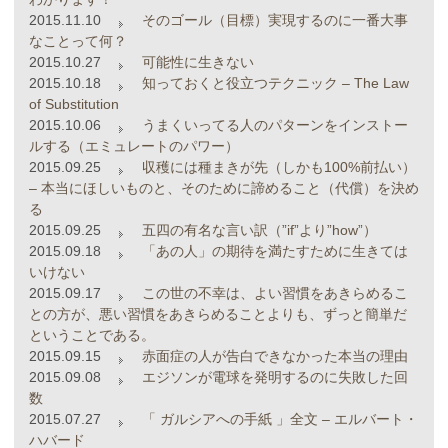
2015.11.10
そのゴール（目標）実現するのに一番大事
なことって何？
2015.10.27
可能性に生きない
2015.10.18
知っておくと役立つテクニック – The Law
of Substitution
2015.10.06
うまくいってる人のパターンをインストー
ルする（エミュレートのパワー）
2015.09.25
収穫には種まきが先（しかも100%前払い）
– 本当にほしいものと、そのために諦めること（代償）を決め
る
2015.09.25
五四の有名な言い訳（”if”より”how”）
2015.09.18
「あの人」の期待を満たすために生きては
いけない
2015.09.17
この世の不幸は、よい習慣をあきらめるこ
との方が、悪い習慣をあきらめることよりも、ずっと簡単だ
ということである。
2015.09.15
赤面症の人が告白できなかった本当の理由
2015.09.08
エジソンが電球を発明するのに失敗した回
数
2015.07.27
「 ガルシアへの手紙 」全文 – エルバート・
ハバード