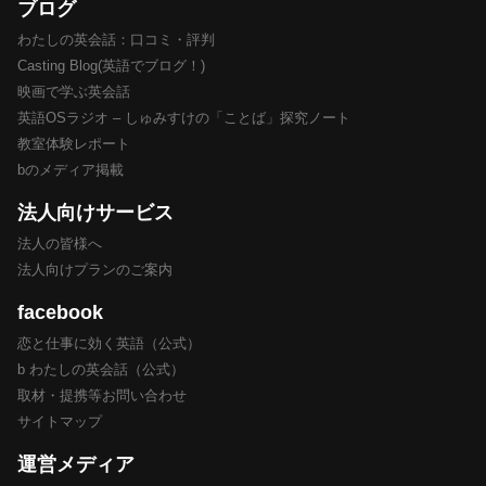
ブログ
わたしの英会話：口コミ・評判
Casting Blog(英語でブログ！)
映画で学ぶ英会話
英語OSラジオ – しゅみすけの「ことば」探究ノート
教室体験レポート
bのメディア掲載
法人向けサービス
法人の皆様へ
法人向けプランのご案内
facebook
恋と仕事に効く英語（公式）
b わたしの英会話（公式）
取材・提携等お問い合わせ
サイトマップ
運営メディア