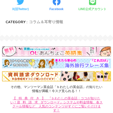
X(旧Twitter)
Facebook
LINE公式アカウント
CATEGORY :
コラム＆耳寄り情報
その他、マンツーマン英会話「ｂわたしの英会話」の知りたい
情報が満載！今スグ見られる！！
【特典付き】
『ｂわたしの英会話：ココが知りた
い！
資料請求
ダウンロード』システムや料金情報、各ス
クール情報など、人気のコンテンツがすぐにご覧いただけま
す！