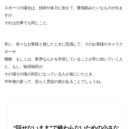
スポーツの場合は、技術や体力に加えて、勝負勘みたいなものが出ま
すが、
それは仕事でも同じこ
と
。
常に、色々なお客様
と
接
した
と
きに意識して、そのお客様のキャラク
ターや
職種、もしくは、業界なんかを学習しているこ
と
が常に続いていく人
と
、もし、毎回毎回が
その場その場の対応になっている人が仮にいた
と
き。
半年後の姿って、恐らく雲泥の差があるこ
と
でしょうね。
“話せないまま”で終わらないための小さな