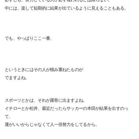
中には、楽して短期的に結果が出ているように見えるこ
と
もある。
でも、やっぱりここ一番、
と
いう
と
きにはその人が積み重ねたものが
でますよね。
スポーツ
と
かは、それが露骨に出ますよね。
イチロー
と
か松井、最近だったらサッカーの本田が結果を出すのっ
て、
運がいいからじゃなくて人一倍努力をしてるから。