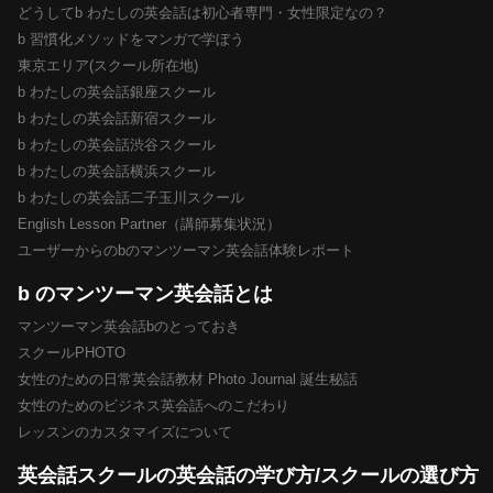
どうしてb わたしの英会話は初心者専門・女性限定なの？
b 習慣化メソッドをマンガで学ぼう
東京エリア(スクール所在地)
b わたしの英会話銀座スクール
b わたしの英会話新宿スクール
b わたしの英会話渋谷スクール
b わたしの英会話横浜スクール
b わたしの英会話二子玉川スクール
English Lesson Partner（講師募集状況）
ユーザーからのbのマンツーマン英会話体験レポート
b のマンツーマン英会話とは
マンツーマン英会話bのとっておき
スクールPHOTO
女性のための日常英会話教材 Photo Journal 誕生秘話
女性のためのビジネス英会話へのこだわり
レッスンのカスタマイズについて
英会話スクールの英会話の学び方/スクールの選び方