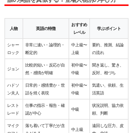
おすすめ
人物
英語の特徴
学ぶポイント
レベル
シャー
非常に速い・論理的・
中上級〜
要約、推測、結論
ロック
断定的
上級
の流れ
比較的短い・反応が自
初中級〜
聞き返し、驚き、
ジョン
然・感情が明確
中級
反対、相づち
ハドソ
日常的・感情豊か・世
初中級〜
気遣い、依頼、生
ン夫人
話を焼く表現
中級
活英語
レスト
仕事の指示・報告・確
状況説明、協力依
中級
レード
認が中心
頼、判断
マイク
落ち着いて丁寧だが含
遠回しな圧力、皮
中上級