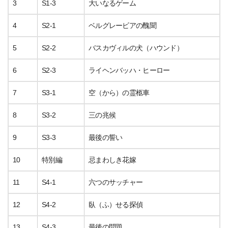
3
S1-3
大いなるゲーム
4
S2-1
ベルグレービアの醜聞
5
S2-2
バスカヴィルの犬（ハウンド）
6
S2-3
ライヘンバッハ・ヒーロー
7
S3-1
空（から）の霊柩車
8
S3-2
三の兆候
9
S3-3
最後の誓い
10
特別編
忌まわしき花嫁
11
S4-1
六つのサッチャー
12
S4-2
臥（ふ）せる探偵
13
S4-3
最後の問題