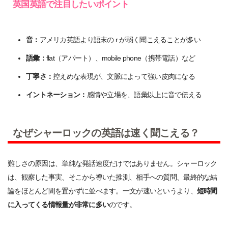
英国英語で注目したいポイント
音：
アメリカ英語より語末の r が弱く聞こえることが多い
語彙：
flat（アパート）、mobile phone（携帯電話）など
丁寧さ：
控えめな表現が、文脈によって強い皮肉になる
イントネーション：
感情や立場を、語彙以上に音で伝える
なぜシャーロックの英語は速く聞こえる？
難しさの原因は、単純な発話速度だけではありません。シャーロック
は、観察した事実、そこから導いた推測、相手への質問、最終的な結
論をほとんど間を置かずに並べます。一文が速いというより、
短時間
に入ってくる情報量が非常に多い
のです。