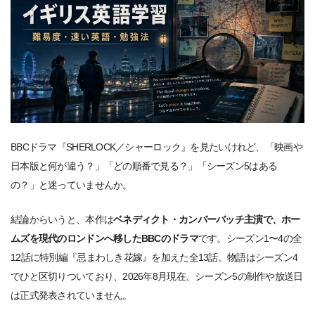
BBCドラマ『SHERLOCK／シャーロック』を見たいけれど、「映画や
日本版と何が違う？」「どの順番で見る？」「シーズン5はある
の？」と迷っていませんか。
結論からいうと、本作は
ベネディクト・カンバーバッチ主演で、ホー
ムズを現代のロンドンへ移したBBCのドラマ
です。シーズン1〜4の全
12話に特別編『忌まわしき花嫁』を加えた全13話。物語はシーズン4
でひと区切りついており、2026年8月現在、シーズン5の制作や放送日
は正式発表されていません。