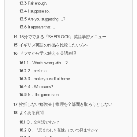
13.3
Fair enough.
13.4
I suppose so.
13.5
Are you suggesting …?
13.6
It appears that …
14
15分でできる『SHERLOCK』英語学習メニュー
15
イギリス英語の作品を比較したい方へ
16
ドラマから学ぶ使える英語表現
16.1
1．What’s wrong with …?
16.2
2．prefer to …
16.3
3．make yourself at home
16.4
4．Who cares?
16.5
5．The game is on.
17
挫折しない勉強法｜推理を全部聞き取ろうとしない
18
よくある質問
18.1
Q．全何話ですか？
18.2
Q．『忌まわしき花嫁』はいつ見ますか？