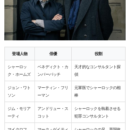
登場人物
俳優
役割
シャーロッ
ベネディクト・カ
天才的なコンサルタント探
ク・ホームズ
ンバーバッチ
偵
ジョン・ワト
マーティン・フリ
元軍医でシャーロックの相
ソン
ーマン
棒
ジム・モリア
アンドリュー・ス
シャーロックを執着させる
ーティ
コット
犯罪コンサルタント
マイクロフ
マーク・ゲイティ
シャーロックの兄。英国政