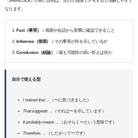
『SHERLOCK』の長い説明は、次の三段階でメモすると理解しやすく
なります。
Fact（事実）：
画面や会話から実際に確認できること
Inference（推測）：
その事実が何を示しているか
Conclusion（結論）：
最も可能性の高い答えは何か
自分で使える型
I noticed that …
（〜に気づきました）
That suggests …
（それは〜を示しています）
It probably means …
（おそらく〜という意味です）
Therefore, …
（したがって〜です）