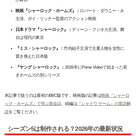
映画『シャーロック・ホームズ』：
ロバート・ダウニー・Jr.
主演、ガイ・リッチー監督のアクション映画
日本ドラマ『シャーロック』：
ディーン・フジオカ主演。舞
台は現代の東京
『ミス・シャーロック』：
竹内結子主演で主要人物を女性に
置き換えた日本版
『ヤング シャーロック』：
2026年にPrime Videoで始まった若
きホームズの別シリーズ
本記事で扱うのは最初のBBC版です。映画版の記事は
映画『シャーロ
ック・ホームズ』で学ぶ英会話
、続編は
『シャドウ ゲーム』の英語解
説
をご覧ください。
シーズン5は制作される？2026年の最新状況