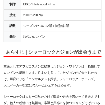
制作
BBC／Hartswood Films
放送
2010〜2017年
話数
シーズン1〜4の12話＋特別編1話
舞台
現代のロンドン
あらすじ｜シャーロックとジョンが出会うまで
軍医としてアフガニスタンに従軍したジョン・ワトソンは、負傷して
ロンドンへ帰国します。住まいを探していたジョンが紹介されたの
は、風変わりな「コンサルタント探偵」シャーロック・ホームズ。二
人はベーカー街221Bでルームシェアを始めます。
シャーロックは人を一目見ただけで職業や過去を言い当てる天才です
が、他人の感情には無頓着。常識と共感力を持つジョンがそばにいる