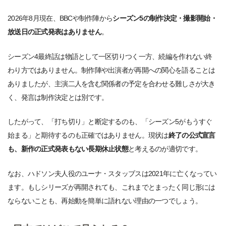
2026年8月現在、BBCや制作陣から
シーズン5の制作決定・撮影開始・
放送日の正式発表はありません
。
シーズン4最終話は物語として一区切りつく一方、続編を作れない終
わり方ではありません。制作陣や出演者が再開への関心を語ることは
ありましたが、主演二人を含む関係者の予定を合わせる難しさが大き
く、発言は制作決定とは別です。
したがって、「打ち切り」と断定するのも、「シーズン5がもうすぐ
始まる」と期待するのも正確ではありません。現状は
終了の公式宣言
も、新作の正式発表もない長期休止状態
と考えるのが適切です。
なお、ハドソン夫人役のユーナ・スタッブスは2021年に亡くなってい
ます。もしシリーズが再開されても、これまでとまったく同じ形には
ならないことも、再始動を簡単に語れない理由の一つでしょう。