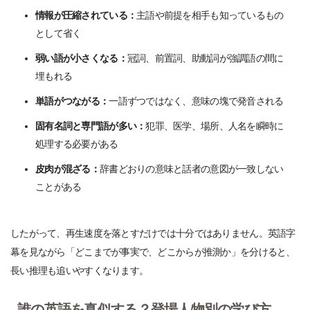
情報が圧縮されている：
主語や前提を相手も知っているもの
として省く
弱い語が小さくなる：
冠詞、前置詞、助動詞が強調語の間に
埋もれる
単語がつながる：
一語ずつではなく、意味の塊で発音される
固有名詞と専門語が多い：
犯罪、医学、場所、人名を瞬時に
処理する必要がある
皮肉が混ざる：
辞書どおりの意味と話者の意図が一致しない
ことがある
したがって、再生速度を落とすだけでは十分ではありません。英語字
幕を見ながら「どこまでが事実で、どこからが推測か」を分けると、
長い推理も追いやすくなります。
誰の英語を真似する？登場人物別の学び方