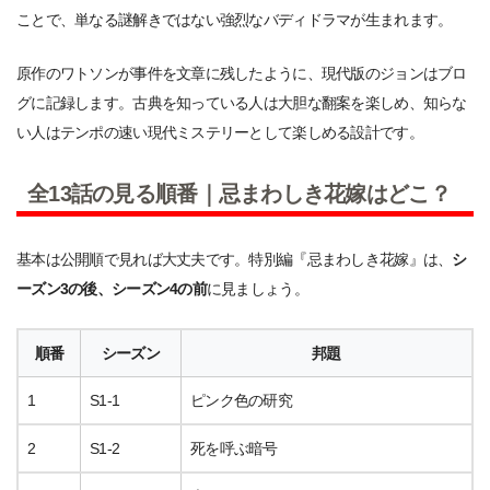
ことで、単なる謎解きではない強烈なバディドラマが生まれます。
原作のワトソンが事件を文章に残したように、現代版のジョンはブロ
グに記録します。古典を知っている人は大胆な翻案を楽しめ、知らな
い人はテンポの速い現代ミステリーとして楽しめる設計です。
全13話の見る順番｜忌まわしき花嫁はどこ？
基本は公開順で見れば大丈夫です。特別編『忌まわしき花嫁』は、
シ
ーズン3の後、シーズン4の前
に見ましょう。
順番
シーズン
邦題
1
S1-1
ピンク色の研究
2
S1-2
死を呼ぶ暗号