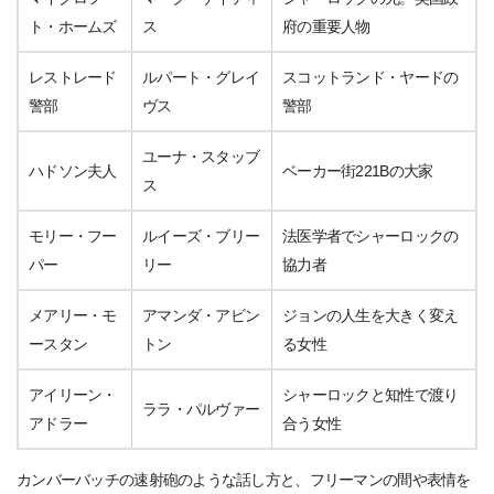
ト・ホームズ
ス
府の重要人物
レストレード
ルパート・グレイ
スコットランド・ヤードの
警部
ヴス
警部
ユーナ・スタッブ
ハドソン夫人
ベーカー街221Bの大家
ス
モリー・フー
ルイーズ・ブリー
法医学者でシャーロックの
パー
リー
協力者
メアリー・モ
アマンダ・アビン
ジョンの人生を大きく変え
ースタン
トン
る女性
アイリーン・
シャーロックと知性で渡り
ララ・パルヴァー
アドラー
合う女性
カンバーバッチの速射砲のような話し方と、フリーマンの間や表情を