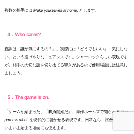
複数の相手には
Make yourselves at home.
とします。
4．Who cares?
直訳は「誰が気にするの？」。実際には「どうでもいい」「気にしな
い」という投げやりなニュアンスです。シャーロックらしい表現です
が、相手の大切な話を切り捨てる響きがあるので使用場面には注意し
ましょう。
5．The game is on.
「ゲームが始まった」「勝負開始だ」。原作ホームズで知られる
The
game is afoot.
を現代的に響かせる表現です。日常なら、試合や競争が
いよいよ始まる場面にも使えます。