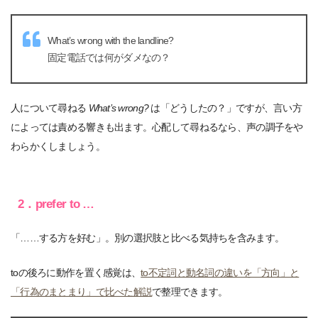
What’s wrong with the landline?
固定電話では何がダメなの？
人について尋ねる
What’s wrong?
は「どうしたの？」ですが、言い方
によっては責める響きも出ます。心配して尋ねるなら、声の調子をや
わらかくしましょう。
2．prefer to …
「……する方を好む」。別の選択肢と比べる気持ちを含みます。
toの後ろに動作を置く感覚は、
to不定詞と動名詞の違いを「方向」と
「行為のまとまり」で比べた解説
で整理できます。