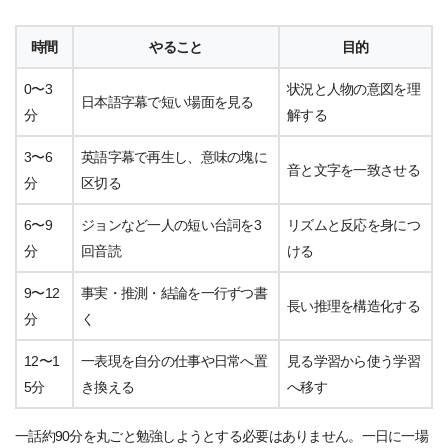
時間
やること
目的
0〜3
状況と人物の意図を理
日本語字幕で短い場面を見る
分
解する
3〜6
英語字幕で再生し、意味の塊に
音と文字を一致させる
分
区切る
6〜9
ジョンなど一人の短い台詞を3
リズムと反応を身につ
分
回音読
ける
9〜12
事実・推測・結論を一行ずつ書
長い推理を構造化する
分
く
12〜1
一表現を自分の仕事や日常へ置
見る学習から使う学習
5分
き換える
へ移す
一話約90分を丸ごと勉強しようとする必要はありません。一日に一場