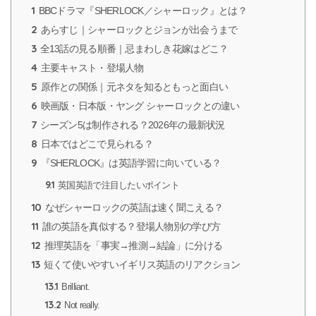
1
BBCドラマ『SHERLOCK／シャーロック』とは？
2
あらすじ｜シャーロックとジョンが出会うまで
3
全13話の見る順番｜忌まわしき花嫁はどこ？
4
主要キャスト・登場人物
5
原作との関係｜元ネタを知るともっと面白い
6
映画版・日本版・ヤング シャーロックとの違い
7
シーズン5は制作される？2026年の最新状況
8
日本ではどこで見られる？
9
『SHERLOCK』は英語学習に向いている？
9.1
英国英語で注目したいポイント
10
なぜシャーロックの英語は速く聞こえる？
11
誰の英語を真似する？登場人物別の学び方
12
推理英語を「事実→推測→結論」に分ける
13
短くて使いやすいイギリス英語のリアクション
13.1
Brilliant.
13.2
Not really.