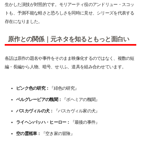
生かした演技が対照的です。モリアーティ役のアンドリュー・スコッ
トも、予測不能な軽さと恐ろしさを同時に見せ、シリーズを代表する
存在になりました。
原作との関係｜元ネタを知るともっと面白い
各話は原作の題名や事件をそのまま映像化するのではなく、複数の短
編・長編から人物、暗号、せりふ、道具を組み合わせています。
ピンク色の研究：
『緋色の研究』
ベルグレービアの醜聞：
『ボヘミアの醜聞』
バスカヴィルの犬：
『バスカヴィル家の犬』
ライヘンバッハ・ヒーロー：
『最後の事件』
空の霊柩車：
『空き家の冒険』