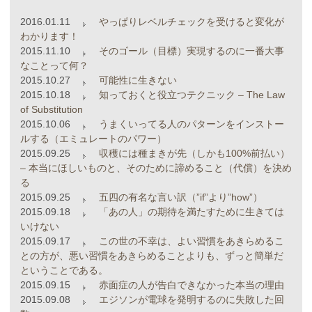
2016.01.11
やっぱりレベルチェックを受けると変化が
わかります！
2015.11.10
そのゴール（目標）実現するのに一番大事
なことって何？
2015.10.27
可能性に生きない
2015.10.18
知っておくと役立つテクニック – The Law
of Substitution
2015.10.06
うまくいってる人のパターンをインストー
ルする（エミュレートのパワー）
2015.09.25
収穫には種まきが先（しかも100%前払い）
– 本当にほしいものと、そのために諦めること（代償）を決め
る
2015.09.25
五四の有名な言い訳（”if”より”how”）
2015.09.18
「あの人」の期待を満たすために生きては
いけない
2015.09.17
この世の不幸は、よい習慣をあきらめるこ
との方が、悪い習慣をあきらめることよりも、ずっと簡単だ
ということである。
2015.09.15
赤面症の人が告白できなかった本当の理由
2015.09.08
エジソンが電球を発明するのに失敗した回