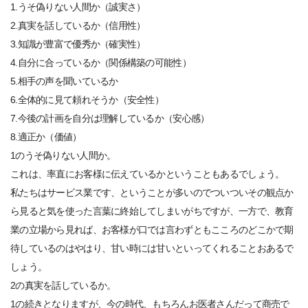
1.うそ偽りない人間か（誠実さ）
2.真実を話しているか（信用性）
3.知識が豊富で優秀か（確実性）
4.自分に合っているか（関係構築の可能性）
5.相手の声を聞いているか
6.全体的に見て頼れそうか（安全性）
7.今後の計画を自分は理解しているか（安心感）
8.適正か（価値）
1のうそ偽りない人間か。
これは、率直にお客様に伝えているかということもあるでしょう。
私たちはサービス業です、ということが多いのでついついその観点か
ら見ると気を使った言葉に終始してしまいがちですが、一方で、教育
業の立場から見れば、お客様が口では言わずともこころのどこかで期
待しているのはやはり、甘い時には甘いといってくれることおあるで
しょう。
2の真実を話しているか。
1の続きとなりますが、今の時代、もちろんお医者さんだって商売で