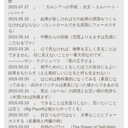
数
2015.07.27
「 ガルシアへの手紙 」全文 – エルバート・
ハバード
2015.05.20
結果が欲しければその結果の原因をつくら
なければならない（コントロールできる原因にフォーカスす
る）
2015.05.14
中断からの回復（完璧よりもまずは完成に
こだわるワケ）
2015.03.26
心で見なければ、物事を正しく見ることは
できません。 目に見えないことが一番大切なのです。
――――サン・テグジュペリ 『星の王子さま』
2015.03.21
相手ためのことをしたほうが自分にもよい
結果をもたらす（ええ格好しいになると何も生まれない）
2015.03.20
はじめは教科書的になってみる（素直にな
ってみる）- 自分オリジナルは素直になった後からできあがる
2015.03.15
禁止（ルール）の誘惑とお互い様の気持ち
（水清ければ魚棲まず）
2015.03.10
できることは先送りしない、言いたいこと
は言う （Big Payoffは後からやってくる）
2015.03.07
目立つものではなく、大事なことにフォー
カスする（皮膚病と内臓の病）
2015.03.03
自助のパワー （The Power of Self-Help)