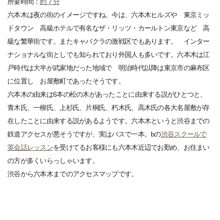
所要時間：
約７分
六本木は夜の街のイメージですね。今は、六本木ヒルズや 東京ミッ
ドタウン 高級ホテルで有名なザ・リッツ・カールトン東京など 高
級な繁華街です。またキャバクラの激戦区でもあります。 インター
ナショナルな街としでも知られており外国人も多いです。六本木は江
戸時代は大半が武家地だった地域で 明治時代以降は東京市の麻布区
に位置し お屋敷町であったそうです。
六本木の由来は6本の松の木があったことに由来する説がひとつと、
青木氏、一柳氏、上杉氏、片桐氏、朽木氏、高木氏の各大名屋敷が存
在したことに由来する説があるようです。六本木というと渋谷までの
鉄道アクセスが悪そうですが、実はバスで一本。bの
渋谷スクールで
英会話レッスン
を受けてるお客様にも六本木近辺でお勤め、お住まい
の方が多くいらっしゃいます。
渋谷から六本木までのアクセスマップです。