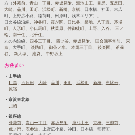
方（
外苑前
、
青山一丁目
、
赤坂見附
、
溜池山王
、
目黒
、
五反田
、
大崎
、
品川
、
田町
、
浜松町
、
新橋
、
京橋
、日本橋、神田、末広
町、上野広小路、稲荷町、田原町、浅草エリア）。
日比谷線沿線、
神谷町
、
霞が関
、
日比谷
、
築地
、
八丁堀
、
茅場
町
、
人形町
、
小伝馬町
、
秋葉原
、
仲御徒町
、
上野
、
入谷
、
三ノ
輪
、
南千住
、
北千住
。
丸の内沿線、
四谷三丁目
、
四ツ谷
、
赤坂見附
、
国会議事堂前
、
東
京
、大手町、
淡路町
、
御茶ノ水
、
本郷三丁目
、
後楽園
、
茗荷
谷
、
新大塚
、
池袋
、
中野坂上
お住まい
山手線
目黒
五反田
大崎
品川
田町
浜松町
新橋
恵比寿
原宿
京浜東北線
川崎
銀座線
外苑前
青山一丁目
赤坂見附
溜池山王
京橋
三越前
虎ノ門
表参道
上野広小路
神田
日本橋
稲荷町