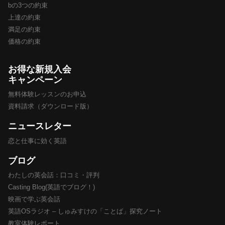
bの3つの約束
上達の約束
満足の約束
価格の約束
お得な新規入会
キャンペーン
無料体験レッスンのお申込
資料請求（ダウンロード版）
ニュースレター
恋と仕事に効く英語
ブログ
わたしの英会話：口コミ・評判
Casting Blog(英語でブログ！)
映画で学ぶ英会話
英語OSラジオ – しゅみすけの「ことば」探究ノート
教室体験レポート