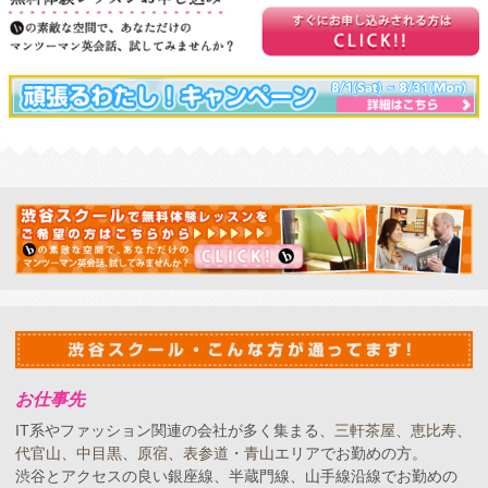
お仕事先
IT系やファッション関連の会社が多く集まる、
三軒茶屋
、
恵比寿
、
代官山
、
中目黒
、
原宿
、
表参道
・
青山
エリアでお勤めの方。
渋谷とアクセスの良い銀座線、半蔵門線、山手線沿線でお勤めの