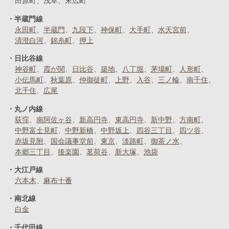
田原町
浅草
末広町
半蔵門線
永田町
半蔵門
九段下
神保町
大手町
水天宮前
清澄白河
錦糸町
押上
日比谷線
神谷町
霞が関
日比谷
築地
八丁堀
茅場町
人形町
小伝馬町
秋葉原
仲御徒町
上野
入谷
三ノ輪
南千住
北千住
広尾
丸ノ内線
荻窪
南阿佐ヶ谷
新高円寺
東高円寺
新中野
方南町
中野富士見町
中野新橋
中野坂上
四谷三丁目
四ツ谷
赤坂見附
国会議事堂前
東京
淡路町
御茶ノ水
本郷三丁目
後楽園
茗荷谷
新大塚
池袋
大江戸線
六本木
麻布十番
南北線
白金
千代田線