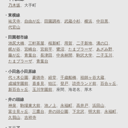
乃木坂
大手町
東横線
祐天寺
自由が丘
田園調布
武蔵小杉
横浜
中目黒
代官山
田園都市線
池尻大橋
三軒茶屋
桜新町
用賀
二子新地
溝の口
梶が谷
宮崎台
宮前平
鷺沼
たまプラーザ
あざみ野
藤が丘
青葉台
長津田
中央林間
駒沢大学
二子玉川
たまプラーザ
青葉台
小田急小田原線
代々木公園
豪徳寺
経堂
千歳船橋
祖師ヶ谷大蔵
成城学園前
喜多見
狛江
登戸
読売ランド前
百合ヶ丘
新百合ヶ丘
玉川学園前
座間
海老名
厚木
井の頭線
神泉
駒場東大前
池ノ上
永福町
高井戸
浜田山
富士見ヶ丘
三鷹台
井の頭公園
下北沢
明大前
永福町
久我山
吉祥寺
エリア