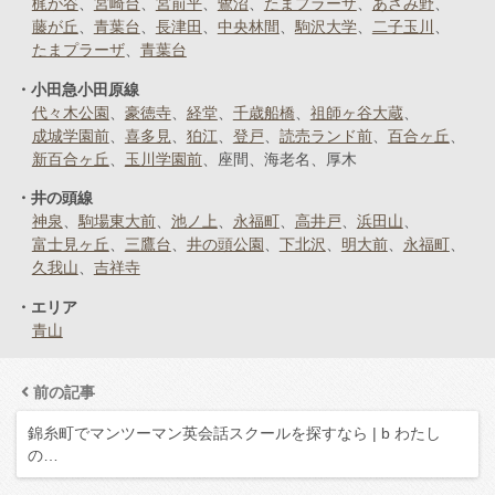
梶が谷
宮崎台
宮前平
鷺沼
たまプラーザ
あざみ野
藤が丘
青葉台
長津田
中央林間
駒沢大学
二子玉川
たまプラーザ
青葉台
小田急小田原線
代々木公園
豪徳寺
経堂
千歳船橋
祖師ヶ谷大蔵
成城学園前
喜多見
狛江
登戸
読売ランド前
百合ヶ丘
新百合ヶ丘
玉川学園前
座間
海老名
厚木
井の頭線
神泉
駒場東大前
池ノ上
永福町
高井戸
浜田山
富士見ヶ丘
三鷹台
井の頭公園
下北沢
明大前
永福町
久我山
吉祥寺
エリア
青山
前の記事
錦糸町でマンツーマン英会話スクールを探すなら | b わたし
の…