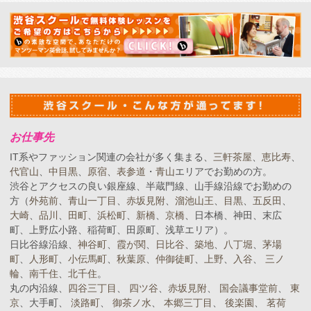
お仕事先
IT系やファッション関連の会社が多く集まる、
三軒茶屋
、
恵比寿
、
代官山
、
中目黒
、
原宿
、
表参道
・
青山
エリアでお勤めの方。
渋谷とアクセスの良い銀座線、半蔵門線、山手線沿線でお勤めの
方（
外苑前
、
青山一丁目
、
赤坂見附
、
溜池山王
、
目黒
、
五反田
、
大崎
、
品川
、
田町
、
浜松町
、
新橋
、
京橋
、日本橋、神田、末広
町、上野広小路、稲荷町、田原町、浅草エリア）。
日比谷線沿線、
神谷町
、
霞が関
、
日比谷
、
築地
、
八丁堀
、
茅場
町
、
人形町
、
小伝馬町
、
秋葉原
、
仲御徒町
、
上野
、
入谷
、
三ノ
輪
、
南千住
、
北千住
。
丸の内沿線、
四谷三丁目
、
四ツ谷
、
赤坂見附
、
国会議事堂前
、
東
京
、大手町、
淡路町
、
御茶ノ水
、
本郷三丁目
、
後楽園
、
茗荷