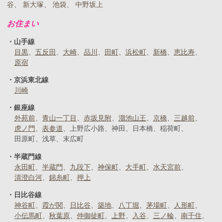
谷
、
新大塚
、
池袋
、
中野坂上
お住まい
山手線
目黒
五反田
大崎
品川
田町
浜松町
新橋
恵比寿
原宿
京浜東北線
川崎
銀座線
外苑前
青山一丁目
赤坂見附
溜池山王
京橋
三越前
虎ノ門
表参道
上野広小路
神田
日本橋
稲荷町
田原町
浅草
末広町
半蔵門線
永田町
半蔵門
九段下
神保町
大手町
水天宮前
清澄白河
錦糸町
押上
日比谷線
神谷町
霞が関
日比谷
築地
八丁堀
茅場町
人形町
小伝馬町
秋葉原
仲御徒町
上野
入谷
三ノ輪
南千住