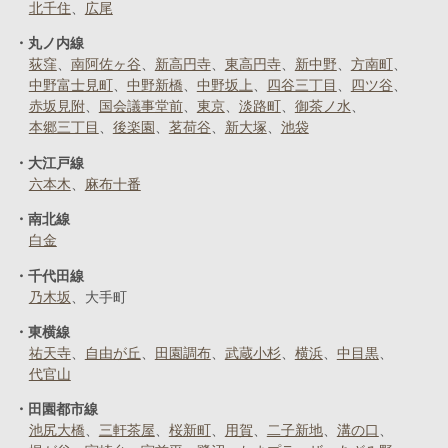
北千住
広尾
丸ノ内線
荻窪
南阿佐ヶ谷
新高円寺
東高円寺
新中野
方南町
中野富士見町
中野新橋
中野坂上
四谷三丁目
四ツ谷
赤坂見附
国会議事堂前
東京
淡路町
御茶ノ水
本郷三丁目
後楽園
茗荷谷
新大塚
池袋
大江戸線
六本木
麻布十番
南北線
白金
千代田線
乃木坂
大手町
東横線
祐天寺
自由が丘
田園調布
武蔵小杉
横浜
中目黒
代官山
田園都市線
池尻大橋
三軒茶屋
桜新町
用賀
二子新地
溝の口