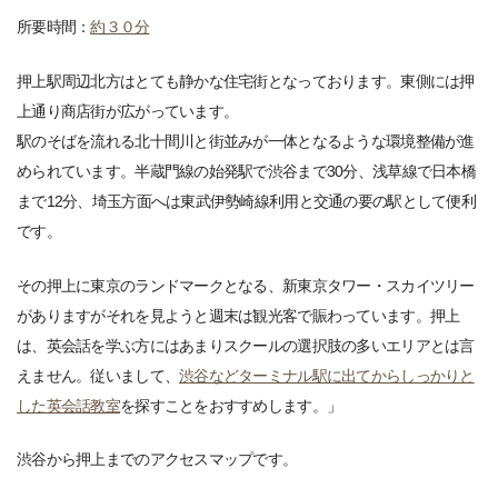
所要時間：
約３０分
押上駅周辺北方はとても静かな住宅街となっております。東側には押
上通り商店街が広がっています。
駅のそばを流れる北十間川と街並みが一体となるような環境整備が進
められています。半蔵門線の始発駅で渋谷まで30分、浅草線で日本橋
まで12分、埼玉方面へは東武伊勢崎線利用と交通の要の駅として便利
です。
その押上に東京のランドマークとなる、新東京タワー・スカイツリー
がありますがそれを見ようと週末は観光客で賑わっています。押上
は、英会話を学ぶ方にはあまりスクールの選択肢の多いエリアとは言
えません。従いまして、
渋谷などターミナル駅に出てからしっかりと
した英会話教室
を探すことをおすすめします。」
渋谷から押上までのアクセスマップです。