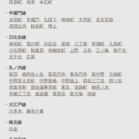
田原町
浅草
末広町
半蔵門線
永田町
半蔵門
九段下
神保町
大手町
水天宮前
清澄白河
錦糸町
押上
日比谷線
神谷町
霞が関
日比谷
築地
八丁堀
茅場町
人形町
小伝馬町
秋葉原
仲御徒町
上野
入谷
三ノ輪
南千住
北千住
広尾
丸ノ内線
荻窪
南阿佐ヶ谷
新高円寺
東高円寺
新中野
方南町
中野富士見町
中野新橋
中野坂上
四谷三丁目
四ツ谷
赤坂見附
国会議事堂前
東京
淡路町
御茶ノ水
本郷三丁目
後楽園
茗荷谷
新大塚
池袋
大江戸線
六本木
麻布十番
南北線
白金