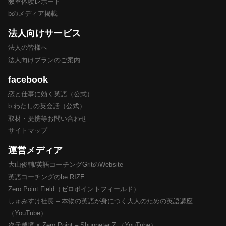
教室体験レポート
bのメディア掲載
法人向けサービス
法人の皆様へ
法人向けプランのご案内
facebook
恋と仕事に効く英語（公式）
b わたしの英会話（公式）
取材・提携等お問い合わせ
サイトマップ
運営メディア
大山俊輔/英語コーチングGritのWebsite
英語コーチングのbe:RIZE
Zero Point Field（ゼロポイントフィールド）
しゅみすけ社長 – 本物の英語が身につく大人のための英語講座
（YouTube）
次元越境 × Zero Point – Shunpeter Z （YouTube）