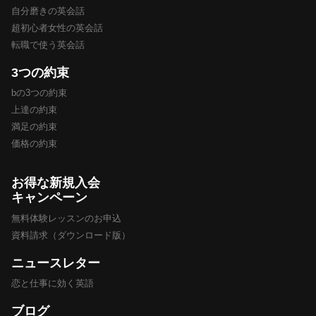
自分磨きの英会話
超初心者女性の英会話
転職で使う英会話
3つの約束
bの3つの約束
上達の約束
満足の約束
価格の約束
お得な新規入会
キャンペーン
無料体験レッスンのお申込
資料請求（ダウンロード版）
ニュースレター
恋と仕事に効く英語
ブログ