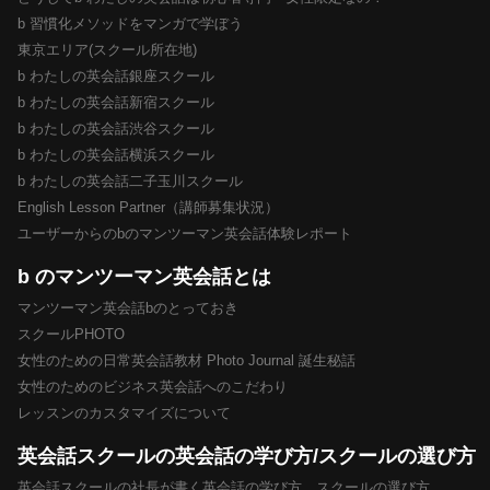
b 習慣化メソッドをマンガで学ぼう
東京エリア(スクール所在地)
b わたしの英会話銀座スクール
b わたしの英会話新宿スクール
b わたしの英会話渋谷スクール
b わたしの英会話横浜スクール
b わたしの英会話二子玉川スクール
English Lesson Partner（講師募集状況）
ユーザーからのbのマンツーマン英会話体験レポート
b のマンツーマン英会話とは
マンツーマン英会話bのとっておき
スクールPHOTO
女性のための日常英会話教材 Photo Journal 誕生秘話
女性のためのビジネス英会話へのこだわり
レッスンのカスタマイズについて
英会話スクールの英会話の学び方/スクールの選び方
英会話スクールの社長が書く英会話の学び方、スクールの選び方