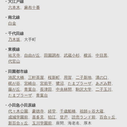
大江戸線
六本木
麻布十番
南北線
白金
千代田線
乃木坂
大手町
東横線
祐天寺
自由が丘
田園調布
武蔵小杉
横浜
中目黒
代官山
田園都市線
池尻大橋
三軒茶屋
桜新町
用賀
二子新地
溝の口
梶が谷
宮崎台
宮前平
鷺沼
たまプラーザ
あざみ野
藤が丘
青葉台
長津田
中央林間
駒沢大学
二子玉川
たまプラーザ
青葉台
小田急小田原線
代々木公園
豪徳寺
経堂
千歳船橋
祖師ヶ谷大蔵
成城学園前
喜多見
狛江
登戸
読売ランド前
百合ヶ丘
新百合ヶ丘
玉川学園前
座間
海老名
厚木