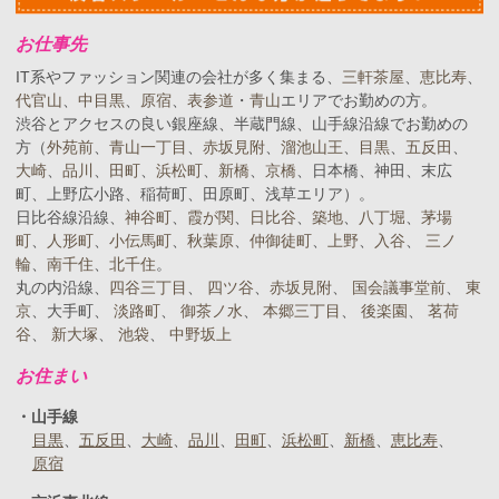
お仕事先
IT系やファッション関連の会社が多く集まる、
三軒茶屋
、
恵比寿
、
代官山
、
中目黒
、
原宿
、
表参道
・
青山
エリアでお勤めの方。
渋谷とアクセスの良い銀座線、半蔵門線、山手線沿線でお勤めの
方（
外苑前
、
青山一丁目
、
赤坂見附
、
溜池山王
、
目黒
、
五反田
、
大崎
、
品川
、
田町
、
浜松町
、
新橋
、
京橋
、日本橋、神田、末広
町、上野広小路、稲荷町、田原町、浅草エリア）。
日比谷線沿線、
神谷町
、
霞が関
、
日比谷
、
築地
、
八丁堀
、
茅場
町
、
人形町
、
小伝馬町
、
秋葉原
、
仲御徒町
、
上野
、
入谷
、
三ノ
輪
、
南千住
、
北千住
。
丸の内沿線、
四谷三丁目
、
四ツ谷
、
赤坂見附
、
国会議事堂前
、
東
京
、大手町、
淡路町
、
御茶ノ水
、
本郷三丁目
、
後楽園
、
茗荷
谷
、
新大塚
、
池袋
、
中野坂上
お住まい
山手線
目黒
五反田
大崎
品川
田町
浜松町
新橋
恵比寿
原宿