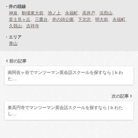
井の頭線
神泉
駒場東大前
池ノ上
永福町
高井戸
浜田山
富士見ヶ丘
三鷹台
井の頭公園
下北沢
明大前
永福町
久我山
吉祥寺
エリア
青山
前の記事
南阿佐ヶ谷でマンツーマン英会話スクールを探すなら | b わ
た…
次の記事
東高円寺でマンツーマン英会話スクールを探すなら | b わた
し…