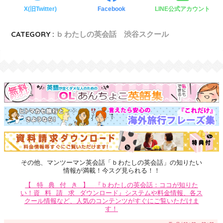
X(旧Twitter)
Facebook
LINE公式アカウント
CATEGORY :
b わたしの英会話 渋谷スクール
その他、マンツーマン英会話「ｂわたしの英会話」の知りたい
情報が満載！今スグ見られる！！
【特典付き】
『ｂわたしの英会話：ココが知りた
い！
資料請求
ダウンロード』システムや料金情報、各ス
クール情報など、人気のコンテンツがすぐにご覧いただけま
す！