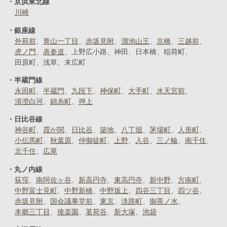
京浜東北線
川崎
銀座線
外苑前
青山一丁目
赤坂見附
溜池山王
京橋
三越前
虎ノ門
表参道
上野広小路
神田
日本橋
稲荷町
田原町
浅草
末広町
半蔵門線
永田町
半蔵門
九段下
神保町
大手町
水天宮前
清澄白河
錦糸町
押上
日比谷線
神谷町
霞が関
日比谷
築地
八丁堀
茅場町
人形町
小伝馬町
秋葉原
仲御徒町
上野
入谷
三ノ輪
南千住
北千住
広尾
丸ノ内線
荻窪
南阿佐ヶ谷
新高円寺
東高円寺
新中野
方南町
中野富士見町
中野新橋
中野坂上
四谷三丁目
四ツ谷
赤坂見附
国会議事堂前
東京
淡路町
御茶ノ水
本郷三丁目
後楽園
茗荷谷
新大塚
池袋