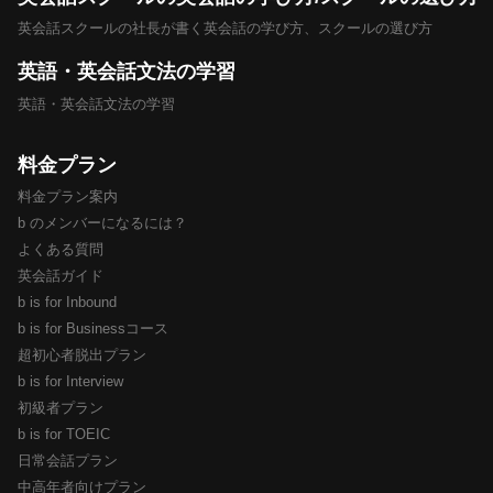
英会話スクールの社長が書く英会話の学び方、スクールの選び方
英語・英会話文法の学習
英語・英会話文法の学習
料金プラン
料金プラン案内
b のメンバーになるには？
よくある質問
英会話ガイド
b is for Inbound
b is for Businessコース
超初心者脱出プラン
b is for Interview
初級者プラン
b is for TOEIC
日常会話プラン
中高年者向けプラン