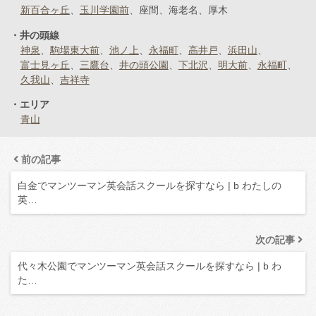
新百合ヶ丘
玉川学園前
座間
海老名
厚木
井の頭線
神泉
駒場東大前
池ノ上
永福町
高井戸
浜田山
富士見ヶ丘
三鷹台
井の頭公園
下北沢
明大前
永福町
久我山
吉祥寺
エリア
青山
前の記事
白金でマンツーマン英会話スクールを探すなら | b わたしの
英…
次の記事
代々木公園でマンツーマン英会話スクールを探すなら | b わ
た…