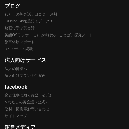
ブログ
わたしの英会話：口コミ・評判
Casting Blog(英語でブログ！)
映画で学ぶ英会話
英語OSラジオ – しゅみすけの「ことば」探究ノート
教室体験レポート
bのメディア掲載
法人向けサービス
法人の皆様へ
法人向けプランのご案内
facebook
恋と仕事に効く英語（公式）
b わたしの英会話（公式）
取材・提携等お問い合わせ
サイトマップ
運営メディア