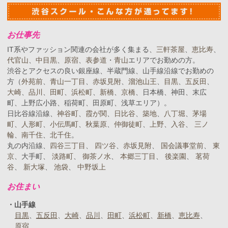
お仕事先
IT系やファッション関連の会社が多く集まる、
三軒茶屋
、
恵比寿
、
代官山
、
中目黒
、
原宿
、
表参道
・
青山
エリアでお勤めの方。
渋谷とアクセスの良い銀座線、半蔵門線、山手線沿線でお勤めの
方（
外苑前
、
青山一丁目
、
赤坂見附
、
溜池山王
、
目黒
、
五反田
、
大崎
、
品川
、
田町
、
浜松町
、
新橋
、
京橋
、日本橋、神田、末広
町、上野広小路、稲荷町、田原町、浅草エリア）。
日比谷線沿線、
神谷町
、
霞が関
、
日比谷
、
築地
、
八丁堀
、
茅場
町
、
人形町
、
小伝馬町
、
秋葉原
、
仲御徒町
、
上野
、
入谷
、
三ノ
輪
、
南千住
、
北千住
。
丸の内沿線、
四谷三丁目
、
四ツ谷
、
赤坂見附
、
国会議事堂前
、
東
京
、大手町、
淡路町
、
御茶ノ水
、
本郷三丁目
、
後楽園
、
茗荷
谷
、
新大塚
、
池袋
、
中野坂上
お住まい
山手線
目黒
五反田
大崎
品川
田町
浜松町
新橋
恵比寿
原宿