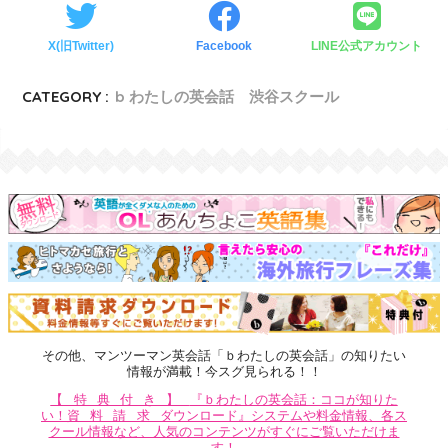
X(旧Twitter)
Facebook
LINE公式アカウント
CATEGORY :
b わたしの英会話 渋谷スクール
その他、マンツーマン英会話「ｂわたしの英会話」の知りたい
情報が満載！今スグ見られる！！
【特典付き】
『ｂわたしの英会話：ココが知りた
い！
資料請求
ダウンロード』システムや料金情報、各ス
クール情報など、人気のコンテンツがすぐにご覧いただけま
す！