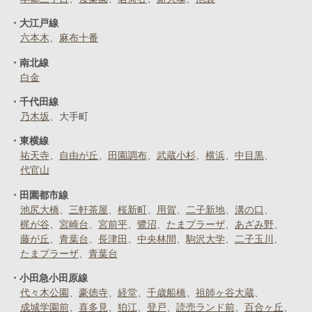
大江戸線
六本木
麻布十番
南北線
白金
千代田線
乃木坂
大手町
東横線
祐天寺
自由が丘
田園調布
武蔵小杉
横浜
中目黒
代官山
田園都市線
池尻大橋
三軒茶屋
桜新町
用賀
二子新地
溝の口
梶が谷
宮崎台
宮前平
鷺沼
たまプラーザ
あざみ野
藤が丘
青葉台
長津田
中央林間
駒沢大学
二子玉川
たまプラーザ
青葉台
小田急小田原線
代々木公園
豪徳寺
経堂
千歳船橋
祖師ヶ谷大蔵
成城学園前
喜多見
狛江
登戸
読売ランド前
百合ヶ丘