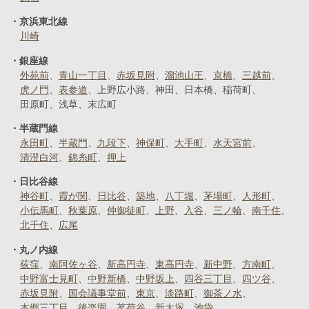
京浜東北線
川崎
銀座線
外苑前
青山一丁目
赤坂見附
溜池山王
京橋
三越前
虎ノ門
表参道
上野広小路
神田
日本橋
稲荷町
田原町
浅草
末広町
半蔵門線
永田町
半蔵門
九段下
神保町
大手町
水天宮前
清澄白河
錦糸町
押上
日比谷線
神谷町
霞が関
日比谷
築地
八丁堀
茅場町
人形町
小伝馬町
秋葉原
仲御徒町
上野
入谷
三ノ輪
南千住
北千住
広尾
丸ノ内線
荻窪
南阿佐ヶ谷
新高円寺
東高円寺
新中野
方南町
中野富士見町
中野新橋
中野坂上
四谷三丁目
四ツ谷
赤坂見附
国会議事堂前
東京
淡路町
御茶ノ水
本郷三丁目
後楽園
茗荷谷
新大塚
池袋