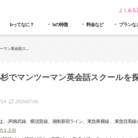
よくある
bってなに？
bの特徴
料金など
プラン
な
マン英会話ス...
杉でマンツーマン英会話スクールを探す
/14
2026/07/30
は、JR南武線、横須賀線、湘南新宿ライン、東急東横線 、東急目黒
約１２分