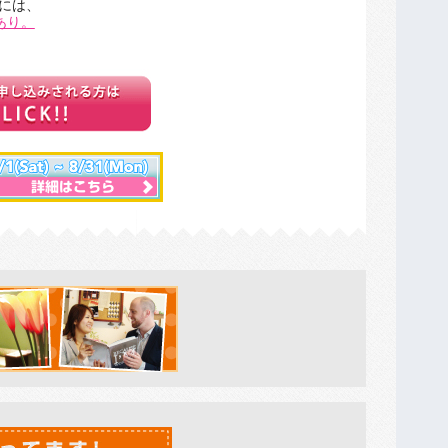
には、
あり。