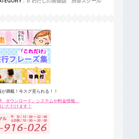
ATEGORY :
b わたしの英会話 渋谷スクール
報が満載！今スグ見られる！！
求
ダウンロード』システムや料金情報、
覧いただけます！