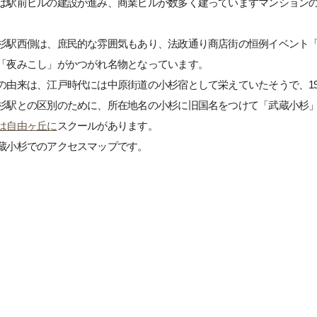
は駅前ビルの建設が進み、商業ビルが数多く建っていますマンション
杉駅西側は、庶民的な雰囲気もあり、法政通り商店街の恒例イベント「
「夜みこし」がかつがれ名物となっています。
の由来は、江戸時代には中原街道の小杉宿として栄えていたそうで、19
杉駅との区別のために、所在地名の小杉に旧国名をつけて「武蔵小杉」
は自由ヶ丘に
スクールがあります。
蔵小杉でのアクセスマップです。