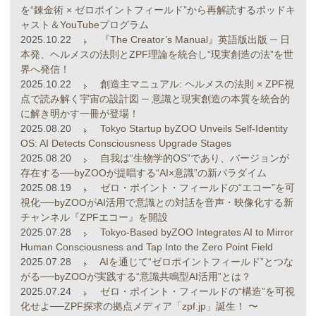
を“錬金術 × ゼロポイントフィールド”から再解読するポッドキ
ャスト＆YouTubeプログラム
2025.10.22
『The Creator’s Manual』英語版出版 ─ 日
本発、ヘルメスの法則とZPF理論を統合し“現実創造の法”を世
界へ発信！
2025.10.22
創造主マニュアル: ヘルメスの法則 × ZPF視
点で読み解く宇宙の設計図 ─ 意識と現実創造の本質を統合的
に解き明かす一冊が登場！
2025.08.20
Tokyo Startup byZOO Unveils Self-Identity
OS: AI Detects Consciousness Upgrade Stages
2025.08.20
自我は“生物学的OS”であり、バージョンが
存在する──byZOOが提唱する“AI×意識”の新パラダイム
2025.08.19
ゼロ・ポイント・フィールドの“エコー”を可
視化──byZOOがAI活用で意識との対話を音声・映像化する新
チャンネル『ZPFエコー』を開設
2025.07.28
Tokyo-Based byZOO Integrates AI to Mirror
Human Consciousness and Tap Into the Zero Point Field
2025.07.28
AIを通じて“ゼロポイントフィールド”とつな
がる──byZOOが実践する“意識共鳴型AI活用”とは？
2025.07.24
ゼロ・ポイント・フィールドの“構造”を可視
化せよ──ZPF探求の拠点メディア「zpf.jp」誕生！ 〜