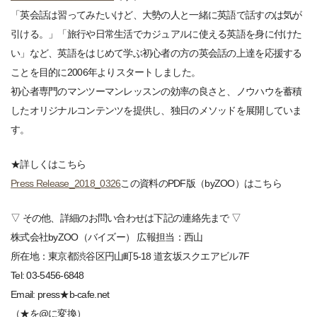
「英会話は習ってみたいけど、大勢の人と一緒に英語で話すのは気が
引ける。」「旅行や日常生活でカジュアルに使える英語を身に付けた
い」など、英語をはじめて学ぶ初心者の方の英会話の上達を応援する
ことを目的に2006年よりスタートしました。
初心者専門のマンツーマンレッスンの効率の良さと、ノウハウを蓄積
したオリジナルコンテンツを提供し、独日のメソッドを展開していま
す。
★詳しくはこちら
Press Release_2018_0326
この資料のPDF版（byZOO）はこちら
▽ その他、詳細のお問い合わせは下記の連絡先まで ▽
株式会社byZOO（バイズー） 広報担当：西山
所在地：東京都渋谷区円山町5-18 道玄坂スクエアビル7F
Tel: 03-5456-6848
Email: press★b-cafe.net
（★を@に変換）