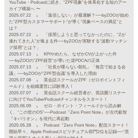
YouTube・Podcastに続き、“ZPF現象”を体系化する知のアー
カイブ構築へ 〜
2025.07.22
「返信しない」が最適解？──byZOOが始め
た“ZPF型カスタマーサポート”が導く“現象ベースの満足”と
は？
2025.07.22
「採用しようと思ってなかったのに、“Zが
連れてきた人”が集まる件──byZOOが実験する“波動マッチン
グ採用”とは？」
2025.07.13
KPIやめたら、なぜかCVが上がった件
──byZOOの“ZPF経営”が導いた逆PDCAの正体
2025.07.13
「社長が喋らない朝礼」「無言で始まる会
議」──byZOOが“ZPF型会議”を導入した理由
2025.07.08
英会話スクールがZPF（ゼロポイントフィ
ールド）を組織運営に試験導入！
2025.07.07
英会話スクール経営者が、英語圏リスナー
に向けてYouTube/Podcastチャンネルをスタート！
2025.06.09
ゼロ・ポイント・フィールドから読み解
く、“この世のOS”──Podcast『Zero Point Note』が古代叡智
『キバリオン』を現代に再起動
2025.05.28
Podcast『Zero Point Note』配信スタート！
開始早々、Apple Podcastスピリチュアル部門2位を記録──“意
識と現実”をめぐる新しい対話が始まる。