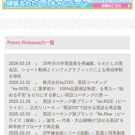
Press Releaseの一覧
2026.03.19
20年分の学習資産を再編集。b わたしの英
会話、ショート動画とインフォグラフィックによる発信体制
を強化
2025.12.31
株式会社byZOO、英語コーチング
『be:RIZE』に 業界初※「100%品質保証制度」を導入― “始
める不安”をゼロにする新しい英語コーチングの形 ―
2025.11.25
英語コーチング新ブランド『be:RIZE（ビー
ライズ）』正式リリース ― “英語OS”で話せる英語を再定義
2025.10.22
英語コーチング新ブランド『Be:Rise（ビー
ライズ（仮称））』誕生 ― 代表・大山俊輔が“話せる英語”を
科学的アプローチで再定義
2025.10.22
ZPF錬金術シリーズ始動 ― 意識と現実創造