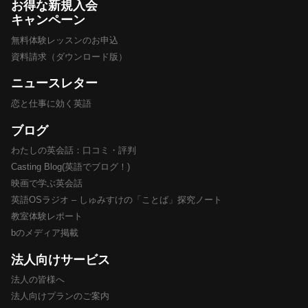
お得な新規入会
キャンペーン
無料体験レッスンのお申込
資料請求（ダウンロード版）
ニュースレター
恋と仕事に効く英語
ブログ
わたしの英会話：口コミ・評判
Casting Blog(英語でブログ！)
映画で学ぶ英会話
英語OSラジオ – しゅみすけの「ことば」探究ノート
教室体験レポート
bのメディア掲載
法人向けサービス
法人の皆様へ
法人向けプランのご案内