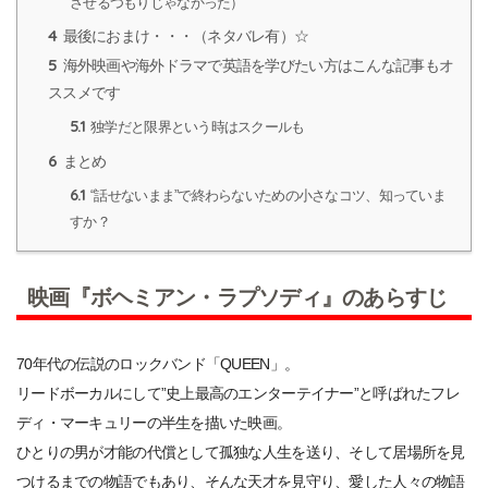
させるつもりじゃなかった）
4
最後におまけ・・・（ネタバレ有）☆
5
海外映画や海外ドラマで英語を学びたい方はこんな記事もオ
ススメです
5.1
独学だと限界という時はスクールも
6
まとめ
6.1
“話せないまま”で終わらないための小さなコツ、知っていま
すか？
映画『ボヘミアン・ラプソディ』のあらすじ
70年代の伝説のロックバンド「QUEEN」。
リードボーカルにして”史上最高のエンターテイナー”と呼ばれたフレ
ディ・マーキュリーの半生を描いた映画。
ひとりの男が才能の代償として孤独な人生を送り、そして居場所を見
つけるまでの物語でもあり、そんな天才を見守り、愛した人々の物語