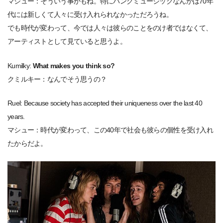
マシュー：そういう事かもね。特にパンクミュージックなんかは70年
代には新しくて人々に受け入れられなかっただろうね。
でも時代が変わって、今では人々は彼らのことをのけ者ではなくて、
アーティストとして見ていると思うよ。
Kumilky:
What makes you think so?
クミルキー：なんでそう思うの？
Ruel: Because society has accepted their uniqueness over the last 40
years.
マシュー：時代が変わって、この40年で社会も彼らの個性を受け入れ
たからだよ。