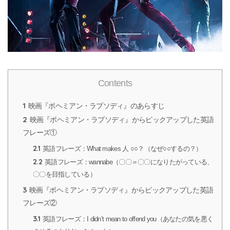
Contents
1
映画『ボヘミアン・ラプソディ』のあらすじ
2
映画『ボヘミアン・ラプソディ』からピックアップした英語
フレーズ①
2.1
英語フレーズ：What makes 人 ○○？（なぜ○○するの？）
2.2
英語フレーズ：wannabe（〇〇＝〇〇になりたがっている、
〇〇を目指している）
3
映画『ボヘミアン・ラプソディ』からピックアップした英語
フレーズ②
3.1
英語フレーズ：I didn’t mean to offend you（あなたの気を悪く