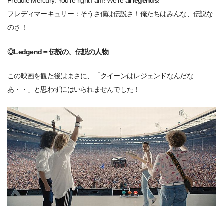
Freddie Mercury: You’re right I am! We’re all
legends
!
フレディマーキュリー：そうさ僕は伝説さ！俺たちはみんな、伝説な
のさ！
◎Ledgend＝伝説の、伝説の人物
この映画を観た後はまさに、「クイーンはレジェンドなんだな
あ・・」と思わずにはいられませんでした！