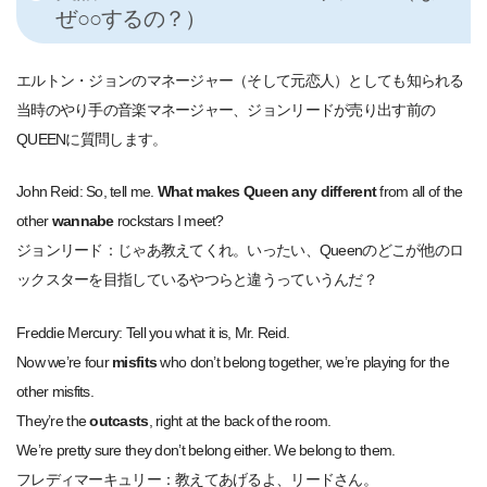
ぜ○○するの？）
エルトン・ジョンのマネージャー（そして元恋人）としても知られる
当時のやり手の音楽マネージャー、ジョンリードが売り出す前の
QUEENに質問します。
John Reid: So, tell me.
What makes Queen any different
from all of the
other
wannabe
rockstars I meet?
ジョンリード：じゃあ教えてくれ。いったい、Queenのどこが他のロ
ックスターを目指しているやつらと違うっていうんだ？
Freddie Mercury: Tell you what it is, Mr. Reid.
Now we’re four
misfits
who don’t belong together, we’re playing for the
other misfits.
They’re the
outcasts
, right at the back of the room.
We’re pretty sure they don’t belong either. We belong to them.
フレディマーキュリー：教えてあげるよ、リードさん。