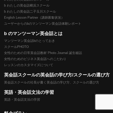
b わたしの英会話横浜スクール
b わたしの英会話二子玉川スクール
English Lesson Partner（講師募集状況）
ユーザーからのbのマンツーマン英会話体験レポート
b のマンツーマン英会話とは
マンツーマン英会話bのとっておき
スクールPHOTO
女性のための日常英会話教材 Photo Journal 誕生秘話
女性のためのビジネス英会話へのこだわり
レッスンのカスタマイズについて
英会話スクールの英会話の学び方/スクールの選び方
英会話スクールの社長が書く英会話の学び方、スクールの選び方
英語・英会話文法の学習
英語・英会話文法の学習