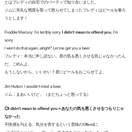
とはフレディの自宅でのパーティで知り合いました。
ジムに失礼な態度を取って怒らせてしまったフレディはビールを奢ろ
うとします！
Freddie Mercury: I’m terribly sorry.
I didn’t mean to offend you
, I’m
sorry.
I won’t do that again, alright? Let me get you a beer.
フレディ：本当に申し訳ない。君の気を悪くさせる気じゃなかったん
だ、ごめんよ。
もうしないから、いいかい？君にビールをおごらせてよ。
Jim Hutton: I wouldn’t mind a beer.
ジム：まあいいけど。（まだちょっと怒ってる）
◎I didn’t mean to offend you＝あなたの気を悪くさせるつもりじゃ
なかった
不快感を与える、気分を害するという意味のOffendに