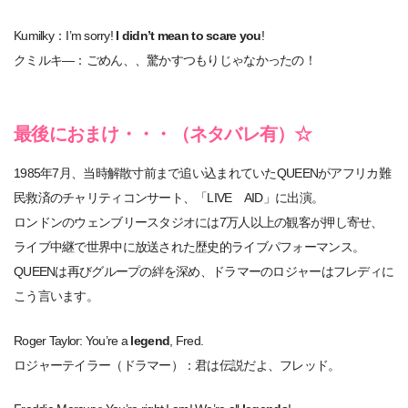
Kumilky：I’m sorry!
I didn’t mean to scare you
!
クミルキ―：ごめん、、驚かすつもりじゃなかったの！
最後におまけ・・・（ネタバレ有）☆
1985年7月、当時解散寸前まで追い込まれていたQUEENがアフリカ難
民救済のチャリティコンサート、「LIVE AID」に出演。
ロンドンのウェンブリースタジオには7万人以上の観客が押し寄せ、
ライブ中継で世界中に放送された歴史的ライブパフォーマンス。
QUEENは再びグループの絆を深め、ドラマーのロジャーはフレディに
こう言います。
Roger Taylor: You’re a
legend
, Fred.
ロジャーテイラー（ドラマー）：君は伝説だよ、フレッド。