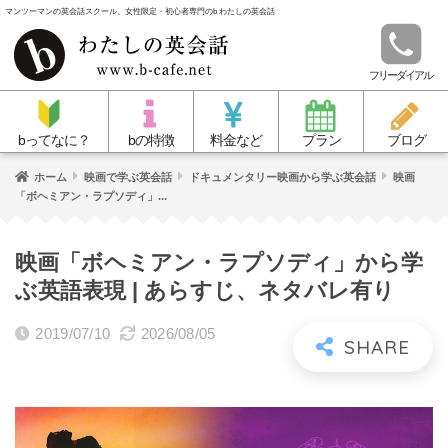
マンツーマンの英会話スクール、女性限定・初心者専門のb わたしの英会話
フリーダイアル
bってなに？
bの特徴
料金など
プラン
ブログ
ホーム
映画で学ぶ英会話
ドキュメンタリー映画から学ぶ英会話
映画
「ボヘミアン・ラプソディ」...
映画「ボヘミアン・ラプソディ」から学
ぶ英語表現 | あらすじ、ネタバレ有り
2019/07/10
2026/08/05