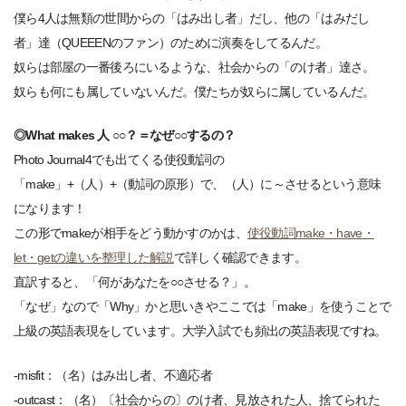
僕ら4人は無類の世間からの「はみ出し者」だし、他の「はみだし
者」達（QUEEENのファン）のために演奏をしてるんだ。
奴らは部屋の一番後ろにいるような、社会からの「のけ者」達さ。
奴らも何にも属していないんだ。僕たちが奴らに属しているんだ。
◎What makes 人 ○○？＝なぜ○○するの？
Photo Journal4でも出てくる使役動詞の
「make」+（人）+（動詞の原形）で、（人）に～させるという意味
になります！
この形でmakeが相手をどう動かすのかは、
使役動詞make・have・
let・getの違いを整理した解説
で詳しく確認できます。
直訳すると、「何があなたを○○させる？」。
「なぜ」なので「Why」かと思いきやここでは「make」を使うことで
上級の英語表現をしています。大学入試でも頻出の英語表現ですね。
-misfit：（名）はみ出し者、不適応者
-outcast：（名）〔社会からの〕のけ者、見放された人、捨てられた