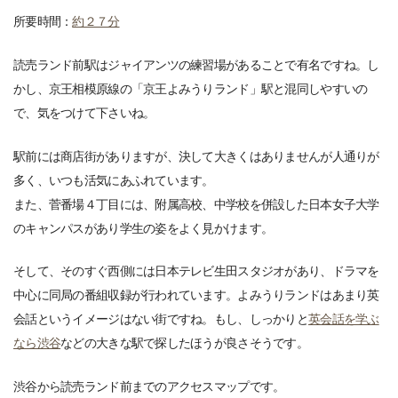
所要時間：
約２７分
読売ランド前駅はジャイアンツの練習場があることで有名ですね。し
かし、京王相模原線の「京王よみうりランド」駅と混同しやすいの
で、気をつけて下さいね。
駅前には商店街がありますが、決して大きくはありませんが人通りが
多く、いつも活気にあふれています。
また、菅番場４丁目には、附属高校、中学校を併設した日本女子大学
のキャンパスがあり学生の姿をよく見かけます。
そして、そのすぐ西側には日本テレビ生田スタジオがあり、ドラマを
中心に同局の番組収録が行われています。よみうりランドはあまり英
会話というイメージはない街ですね。もし、しっかりと
英会話を学ぶ
なら渋谷
などの大きな駅で探したほうが良さそうです。
渋谷から読売ランド前までのアクセスマップです。