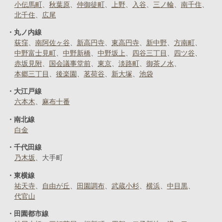
小伝馬町
秋葉原
仲御徒町
上野
入谷
三ノ輪
南千住
北千住
広尾
丸ノ内線
荻窪
南阿佐ヶ谷
新高円寺
東高円寺
新中野
方南町
中野富士見町
中野新橋
中野坂上
四谷三丁目
四ツ谷
赤坂見附
国会議事堂前
東京
淡路町
御茶ノ水
本郷三丁目
後楽園
茗荷谷
新大塚
池袋
大江戸線
六本木
麻布十番
南北線
白金
千代田線
乃木坂
大手町
東横線
祐天寺
自由が丘
田園調布
武蔵小杉
横浜
中目黒
代官山
田園都市線