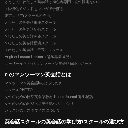
どうしてb わたしの英会話は初心者専門・女性限定なの？
b 習慣化メソッドをマンガで学ぼう
東京エリア(スクール所在地)
b わたしの英会話銀座スクール
b わたしの英会話新宿スクール
b わたしの英会話渋谷スクール
b わたしの英会話横浜スクール
b わたしの英会話二子玉川スクール
English Lesson Partner（講師募集状況）
ユーザーからのbのマンツーマン英会話体験レポート
b のマンツーマン英会話とは
マンツーマン英会話bのとっておき
スクールPHOTO
女性のための日常英会話教材 Photo Journal 誕生秘話
女性のためのビジネス英会話へのこだわり
レッスンのカスタマイズについて
英会話スクールの英会話の学び方/スクールの選び方