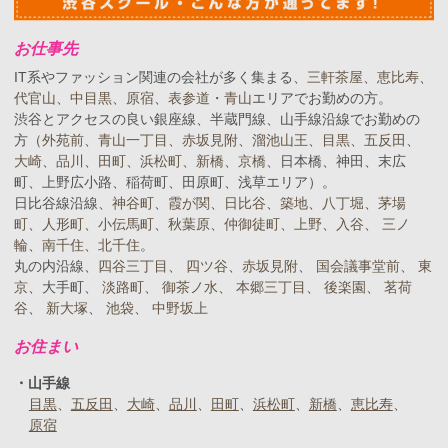
お仕事先
IT系やファッション関連の会社が多く集まる、
三軒茶屋
、
恵比寿
、
代官山
、
中目黒
、
原宿
、
表参道
・
青山
エリアでお勤めの方。
渋谷とアクセスの良い銀座線、半蔵門線、山手線沿線でお勤めの
方（
外苑前
、
青山一丁目
、
赤坂見附
、
溜池山王
、
目黒
、
五反田
、
大崎
、
品川
、
田町
、
浜松町
、
新橋
、
京橋
、日本橋、神田、末広
町、上野広小路、稲荷町、田原町、浅草エリア）。
日比谷線沿線、
神谷町
、
霞が関
、
日比谷
、
築地
、
八丁堀
、
茅場
町
、
人形町
、
小伝馬町
、
秋葉原
、
仲御徒町
、
上野
、
入谷
、
三ノ
輪
、
南千住
、
北千住
。
丸の内沿線、
四谷三丁目
、
四ツ谷
、
赤坂見附
、
国会議事堂前
、
東
京
、大手町、
淡路町
、
御茶ノ水
、
本郷三丁目
、
後楽園
、
茗荷
谷
、
新大塚
、
池袋
、
中野坂上
お住まい
山手線
目黒
五反田
大崎
品川
田町
浜松町
新橋
恵比寿
原宿