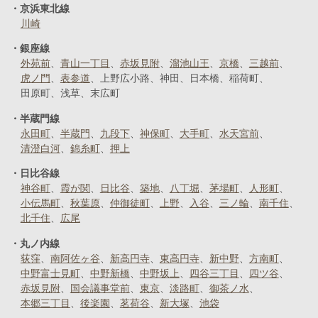
京浜東北線
川崎
銀座線
外苑前
青山一丁目
赤坂見附
溜池山王
京橋
三越前
虎ノ門
表参道
上野広小路
神田
日本橋
稲荷町
田原町
浅草
末広町
半蔵門線
永田町
半蔵門
九段下
神保町
大手町
水天宮前
清澄白河
錦糸町
押上
日比谷線
神谷町
霞が関
日比谷
築地
八丁堀
茅場町
人形町
小伝馬町
秋葉原
仲御徒町
上野
入谷
三ノ輪
南千住
北千住
広尾
丸ノ内線
荻窪
南阿佐ヶ谷
新高円寺
東高円寺
新中野
方南町
中野富士見町
中野新橋
中野坂上
四谷三丁目
四ツ谷
赤坂見附
国会議事堂前
東京
淡路町
御茶ノ水
本郷三丁目
後楽園
茗荷谷
新大塚
池袋