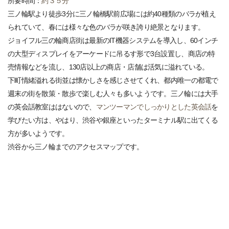
所要時間：
約３５分
三ノ輪駅より徒歩3分に三ノ輪橋駅前広場には約40種類のバラが植え
られていて、春には様々な色のバラが咲き誇り絶景となります。
ジョイフル三の輪商店街は最新のIT機器システムを導入し、60インチ
の大型ディスプレイをアーケードに吊るす形で3台設置し、商店の特
売情報などを流し、130店以上の商店・店舗は活気に溢れている。
下町情緒溢れる街並は懐かしさを感じさせてくれ、都内唯一の都電で
週末の街を散策・散歩で楽しむ人々も多いようです。三ノ輪には大手
の英会話教室ははないので、
マンツーマンでしっかりとした英会話
を
学びたい方は、やはり、渋谷や銀座といったターミナル駅に出てくる
方が多いようです。
渋谷から三ノ輪までのアクセスマップです。