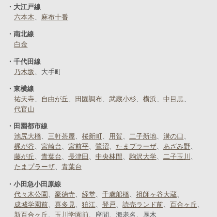
大江戸線
六本木
麻布十番
南北線
白金
千代田線
乃木坂
大手町
東横線
祐天寺
自由が丘
田園調布
武蔵小杉
横浜
中目黒
代官山
田園都市線
池尻大橋
三軒茶屋
桜新町
用賀
二子新地
溝の口
梶が谷
宮崎台
宮前平
鷺沼
たまプラーザ
あざみ野
藤が丘
青葉台
長津田
中央林間
駒沢大学
二子玉川
たまプラーザ
青葉台
小田急小田原線
代々木公園
豪徳寺
経堂
千歳船橋
祖師ヶ谷大蔵
成城学園前
喜多見
狛江
登戸
読売ランド前
百合ヶ丘
新百合ヶ丘
玉川学園前
座間
海老名
厚木