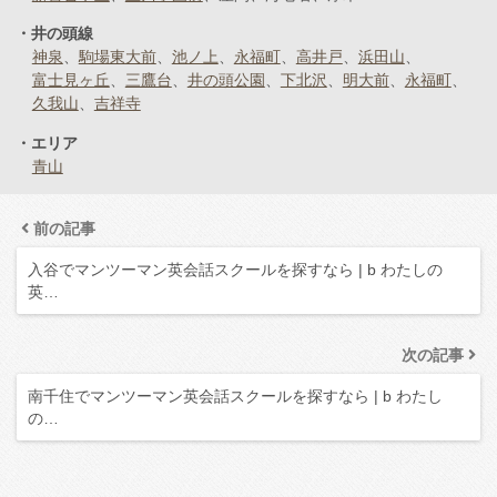
井の頭線
神泉
駒場東大前
池ノ上
永福町
高井戸
浜田山
富士見ヶ丘
三鷹台
井の頭公園
下北沢
明大前
永福町
久我山
吉祥寺
エリア
青山
前の記事
入谷でマンツーマン英会話スクールを探すなら | b わたしの
英…
次の記事
南千住でマンツーマン英会話スクールを探すなら | b わたし
の…