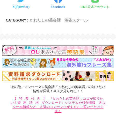
X(旧Twitter)
Facebook
LINE公式アカウント
CATEGORY :
b わたしの英会話 渋谷スクール
その他、マンツーマン英会話「ｂわたしの英会話」の知りたい
情報が満載！今スグ見られる！！
【特典付き】
『ｂわたしの英会話：ココが知りた
い！
資料請求
ダウンロード』システムや料金情報、各ス
クール情報など、人気のコンテンツがすぐにご覧いただけま
す！