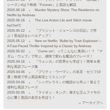
シーズン4は？映画『Forever』と英語も解説
2025.06.18
Murder Mystery Show: The Residence on
Netflix by Andreas
2025.06.16
The Live Action Lilo and Stitch movie
byChel’C
2025.05.22
『ブリジット・ジョーンズの日記』で学
ぶ！英会話をレベルアップ！
2025.05.12
New on Netflix: ‘Bullet by Train Explosion’ –
A Fast-Paced Thriller Inspired by a Classic by Andreas
2025.05.02
「Come on!」ってこんなに奥深い！？ 『マ
ダム・ウェブ』で学ぶ、感情で変わる魔法のフレーズ！
2025.04.16
『ウォンカ』の世界から学ぼう！簡単＆便
利な英語フレーズ集
2025.04.06
『プリティ・ウーマン』の名言・セリフ10
選｜映画で学ぶ英語表現とリスニング
2025.03.06
『シンデレラⅡ』の物語から学ぶ！覚えて
便利な英語フレーズ
2025.02.05
『ライオン・キング』偉大な王ムファサの
心に響く英語の名言を学ぼう！
→
アーカイブへ