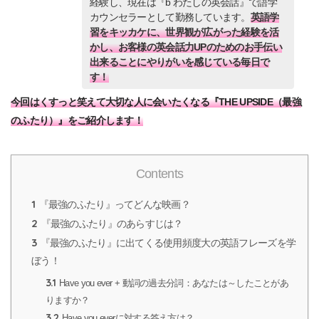
経験し、現在は『b わたしの英会話』で語学
カウンセラーとして勤務しています。
英語学
習をキッカケに、世界観が広がった経験を活
かし、お客様の英会話力UPのためのお手伝い
出来ることにやりがいを感じている毎日で
す！
今回はくすっと笑えて大切な人に会いたくなる『THE UPSIDE（最強
のふたり）』をご紹介します！
Contents
1
『最強のふたり』ってどんな映画？
2
『最強のふたり』のあらすじは？
3
『最強のふたり』に出てくる使用頻度大の英語フレーズを学
ぼう！
3.1
Have you ever + 動詞の過去分詞：あなたは～したことがあ
りますか？
3.2
Have you everに対する答え方は？