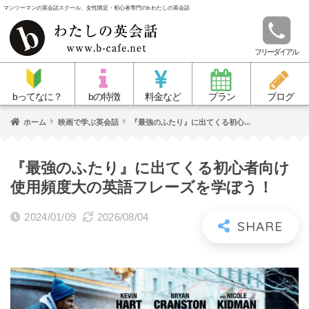
マンツーマンの英会話スクール、女性限定・初心者専門のb わたしの英会話
フリーダイアル
bってなに？
bの特徴
料金など
プラン
ブログ
ホーム
映画で学ぶ英会話
『最強のふたり』に出てくる初心...
『最強のふたり』に出てくる初心者向け
使用頻度大の英語フレーズを学ぼう！
2024/01/09
2026/08/04