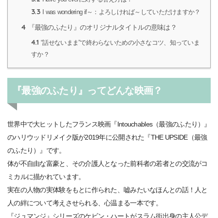
3.3
I was wondering if～：よろしければ～していただけますか？
4
『最強のふたり』のオリジナルタイトルの意味は？
4.1
“話せないまま”で終わらないための小さなコツ、知っていま
すか？
『最強のふたり』ってどんな映画？
世界中で大ヒットしたフランス映画『Intouchables（最強のふたり）』
のハリウッドリメイク版が2019年に公開された『THE UPSIDE（最強
のふたり）』です。
体が不自由な富豪と、その介護人となった前科者の若者との交流がコ
ミカルに描かれています。
実在の人物の実体験をもとに作られた、嘘みたいなほんとの話！人と
人の絆について考えさせられる、心温まる一本です。
『ジュマンジ』シリーズのケビン・ハートがスラム街出身の主人公デ