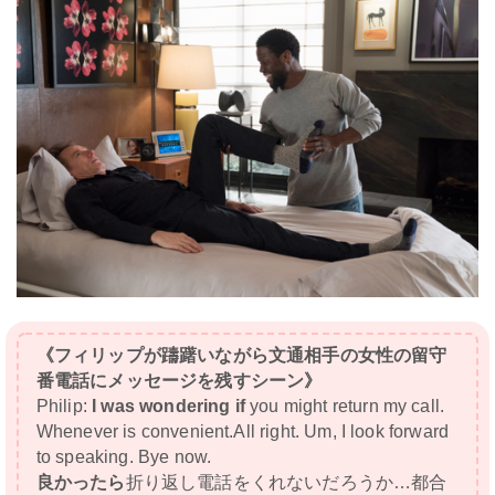
《フィリップが躊躇いながら文通相手の女性の留守
番電話にメッセージを残すシーン》
Philip:
I was wondering if
you might return my call.
Whenever is convenient.All right. Um, I look forward
to speaking. Bye now.
良かったら
折り返し電話をくれないだろうか…都合