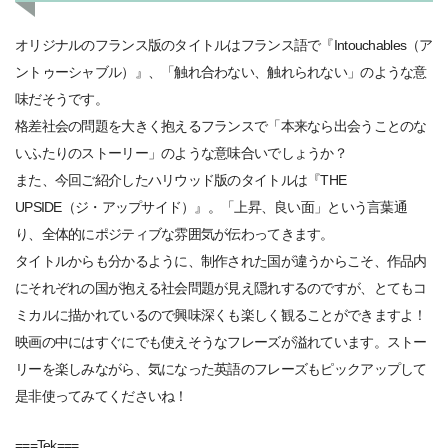
オリジナルのフランス版のタイトルはフランス語で『Intouchables（ア
ントゥーシャブル）』、「触れ合わない、触れられない」のような意
味だそうです。
格差社会の問題を大きく抱えるフランスで「本来なら出会うことのな
いふたりのストーリー」のような意味合いでしょうか？
また、今回ご紹介したハリウッド版のタイトルは『THE
UPSIDE（ジ・アップサイド）』。「上昇、良い面」という言葉通
り、全体的にポジティブな雰囲気が伝わってきます。
タイトルからも分かるように、制作された国が違うからこそ、作品内
にそれぞれの国が抱える社会問題が見え隠れするのですが、とてもコ
ミカルに描かれているので興味深くも楽しく観ることができますよ！
映画の中にはすぐにでも使えそうなフレーズが溢れています。ストー
リーを楽しみながら、気になった英語のフレーズもピックアップして
是非使ってみてくださいね！
===Tek===