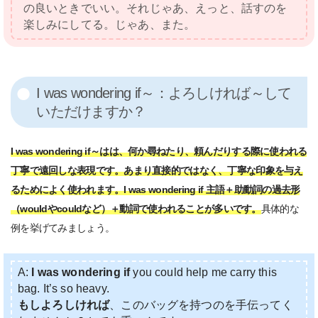
の良いときでいい。それじゃあ、えっと、話すのを
楽しみにしてる。じゃあ、また。
I was wondering if～：よろしければ～して
いただけますか？
I was wondering if～はは、何か尋ねたり、頼んだりする際に使われる
丁寧で遠回しな表現です。あまり直接的ではなく、丁寧な印象を与え
るためによく使われます。I was wondering if 主語＋助動詞の過去形
（wouldやcouldなど）＋動詞で使われることが多いです。
具体的な
例を挙げてみましょう。
A:
I was wondering if
you could help me carry this
bag. It’s so heavy.
もしよろしければ
、このバッグを持つのを手伝ってく