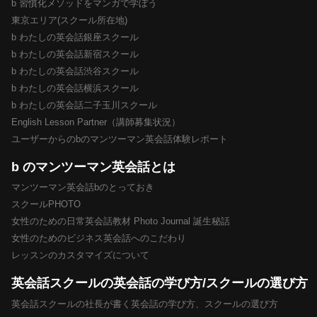
b 習慣化メソッドをマンガで学ぼう
東京エリア(スクール所在地)
b わたしの英会話銀座スクール
b わたしの英会話新宿スクール
b わたしの英会話渋谷スクール
b わたしの英会話横浜スクール
b わたしの英会話二子玉川スクール
English Lesson Partner（講師募集状況）
ユーザーからのbのマンツーマン英会話体験レポート
b のマンツーマン英会話とは
マンツーマン英会話bのとっておき
スクールPHOTO
女性のための日常英会話教材 Photo Journal 誕生秘話
女性のためのビジネス英会話へのこだわり
レッスンのカスタマイズについて
英会話スクールの英会話の学び方/スクールの選び方
英会話スクールの社長が書く英会話の学び方、スクールの選び方