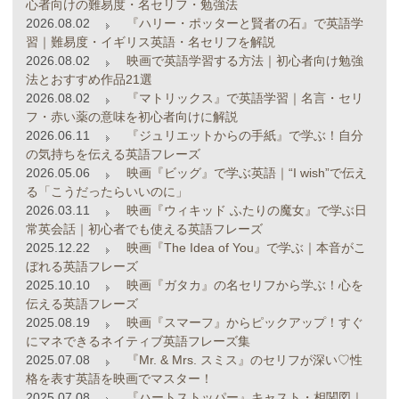
心者向けの難易度・名セリフ・勉強法
2026.08.02
『ハリー・ポッターと賢者の石』で英語学
習｜難易度・イギリス英語・名セリフを解説
2026.08.02
映画で英語学習する方法｜初心者向け勉強
法とおすすめ作品21選
2026.08.02
『マトリックス』で英語学習｜名言・セリ
フ・赤い薬の意味を初心者向けに解説
2026.06.11
『ジュリエットからの手紙』で学ぶ！自分
の気持ちを伝える英語フレーズ
2026.05.06
映画『ビッグ』で学ぶ英語｜“I wish”で伝え
る「こうだったらいいのに」
2026.03.11
映画『ウィキッド ふたりの魔女』で学ぶ日
常英会話｜初心者でも使える英語フレーズ
2025.12.22
映画『The Idea of You』で学ぶ｜本音がこ
ぼれる英語フレーズ
2025.10.10
映画『ガタカ』の名セリフから学ぶ！心を
伝える英語フレーズ
2025.08.19
映画『スマーフ』からピックアップ！すぐ
にマネできるネイティブ英語フレーズ集
2025.07.08
『Mr. & Mrs. スミス』のセリフが深い♡性
格を表す英語を映画でマスター！
2025.07.08
『ハートストッパー』キャスト・相関図｜