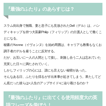
『最強のふたり』のあらすじは？
スラム街出身で無職、妻と息子にも見放されたDell（デル）は、ハン
ディキャップを持つ大富豪Philip（フィリップ）の介護人として働くこ
とになる。
秘書のYvonne（イヴォンヌ）を始め周囲は、キャリアも教養もなくお
調子者のデルを雇うことに反対する。
だが、お互いに一人の人間として接し、刺激し合う二人は忘れていた
充実した日々に満たされていく。
しかしフィリップの心には、誰にも言えない秘密があった。
そんなある日、ふたりを揺るがす出来事が起きてしまう。果たしてど
ん底だった彼らは<人生のアップサイド>に辿り着けるのか？
『最強のふたり』に出てくる使用頻度大の英
語フレーズを学ぼう！