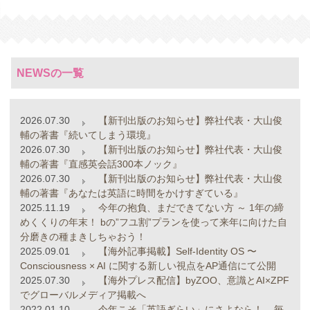
NEWSの一覧
2026.07.30
【新刊出版のお知らせ】弊社代表・大山俊
輔の著書『続いてしまう環境』
2026.07.30
【新刊出版のお知らせ】弊社代表・大山俊
輔の著書『直感英会話300本ノック』
2026.07.30
【新刊出版のお知らせ】弊社代表・大山俊
輔の著書『あなたは英語に時間をかけすぎている』
2025.11.19
今年の抱負、まだできてない方 ～ 1年の締
めくくりの年末！ bの”フユ割”プランを使って来年に向けた自
分磨きの種まきしちゃおう！
2025.09.01
【海外記事掲載】Self-Identity OS 〜
Consciousness × AI に関する新しい視点をAP通信にて公開
2025.07.30
【海外プレス配信】byZOO、意識とAI×ZPF
でグローバルメディア掲載へ
2022.01.10
今年こそ「英語ぎらい」にさよなら！ – 毎