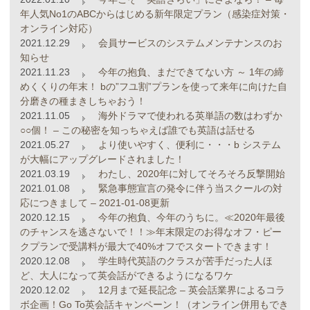
年人気No1のABCからはじめる新年限定プラン（感染症対策・
オンライン対応）
2021.12.29
会員サービスのシステムメンテナンスのお
知らせ
2021.11.23
今年の抱負、まだできてない方 ～ 1年の締
めくくりの年末！ bの”フユ割”プランを使って来年に向けた自
分磨きの種まきしちゃおう！
2021.11.05
海外ドラマで使われる英単語の数はわずか
○○個！ – この秘密を知っちゃえば誰でも英語は話せる
2021.05.27
より使いやすく、便利に・・・b システム
が大幅にアップグレードされました！
2021.03.19
わたし、2020年に対してそろそろ反撃開始
2021.01.08
緊急事態宣言の発令に伴う当スクールの対
応につきまして – 2021-01-08更新
2020.12.15
今年の抱負、今年のうちに。≪2020年最後
のチャンスを逃さないで！！≫年末限定のお得なオフ・ピー
クプランで受講料が最大で40%オフでスタートできます！
2020.12.08
学生時代英語のクラスが苦手だった人ほ
ど、大人になって英会話ができるようになるワケ
2020.12.02
12月まで延長記念 – 英会話業界によるコラ
ボ企画！Go To英会話キャンペーン！（オンライン併用もでき