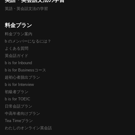
英語・英会話文法の学習
料金プラン
料金プラン案内
b のメンバーになるには？
よくある質問
英会話ガイド
b is for Inbound
b is for Businessコース
超初心者脱出プラン
b is for Interview
初級者プラン
b is for TOEIC
日常会話プラン
中高年者向けプラン
Tea Timeプラン
わたしのオンライン英会話