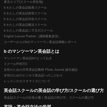
東京エリア(スクール所在地)
b わたしの英会話銀座スクール
b わたしの英会話新宿スクール
b わたしの英会話渋谷スクール
b わたしの英会話横浜スクール
b わたしの英会話二子玉川スクール
English Lesson Partner（講師募集状況）
ユーザーからのbのマンツーマン英会話体験レポート
b のマンツーマン英会話とは
マンツーマン英会話bのとっておき
スクールPHOTO
女性のための日常英会話教材 Photo Journal 誕生秘話
女性のためのビジネス英会話へのこだわり
レッスンのカスタマイズについて
英会話スクールの英会話の学び方/スクールの選び方
英会話スクールの社長が書く英会話の学び方、スクールの選び方
英語・英会話文法の学習