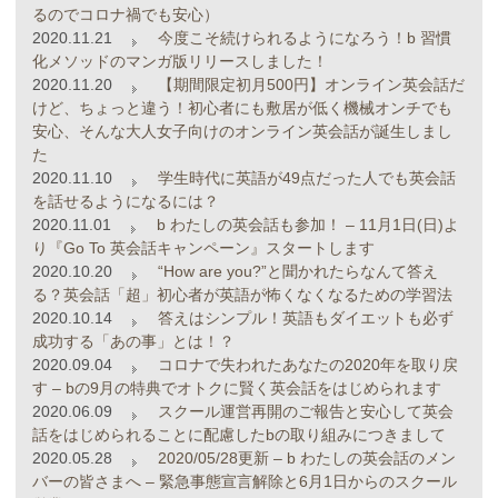
るのでコロナ禍でも安心）
2020.11.21
今度こそ続けられるようになろう！b 習慣
化メソッドのマンガ版リリースしました！
2020.11.20
【期間限定初月500円】オンライン英会話だ
けど、ちょっと違う！初心者にも敷居が低く機械オンチでも
安心、そんな大人女子向けのオンライン英会話が誕生しまし
た
2020.11.10
学生時代に英語が49点だった人でも英会話
を話せるようになるには？
2020.11.01
b わたしの英会話も参加！ – 11月1日(日)よ
り『Go To 英会話キャンペーン』スタートします
2020.10.20
“How are you?”と聞かれたらなんて答え
る？英会話「超」初心者が英語が怖くなくなるための学習法
2020.10.14
答えはシンプル！英語もダイエットも必ず
成功する「あの事」とは！？
2020.09.04
コロナで失われたあなたの2020年を取り戻
す – bの9月の特典でオトクに賢く英会話をはじめられます
2020.06.09
スクール運営再開のご報告と安心して英会
話をはじめられることに配慮したbの取り組みにつきまして
2020.05.28
2020/05/28更新 – b わたしの英会話のメン
バーの皆さまへ – 緊急事態宣言解除と6月1日からのスクール