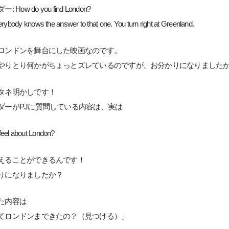
How do you find London?
erybody knows the answer to that one. You turn right at Greenland.
ロンドンを舞台にした映画なのです。
やりとり何かがちょっとズレているのですが、お分かりになりました
タネ明かしです！
ダーがPJに質問している内容は、実は
eel about London?
えることができるんです！
りになりましたか？
た内容は
てロンドンまできたの？（見つける）」