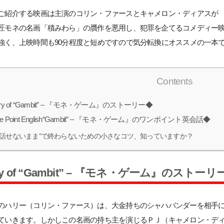
ご紹介する映画は主演のコリン・ファースとキャメロン・ディアスが
匠モネの名画「積みわら」の贋作を悪用し、犯罪を企てるコメディー
強く、上映時間も90分程度と短めですので気分転換にオススメの一本
Contents
ry of “Gambit” – 『モネ・ゲーム』のストーリー◆
e Point English“Gambit” – 『モネ・ゲーム』のワンポイント英会話◆
“話せないまま”で終わらないための小さなコツ、知っていますか？
ry of “Gambit” – 『モネ・ゲーム』のストーリ
のハリー（コリン・ファース）は、大金持ちのシャハバンダーを相手
ていきます。しかしこの名画の持ち主を演じるＰＪ（キャメロン・デ