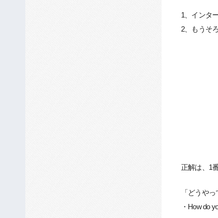
1、インタ
2、もうそ
正解は、1
「どうやっ
・How do you 