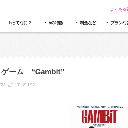
よくある
bってなに？
bの特徴
料金など
プラン
な
ゲーム “Gambit”
/24
2018/11/13