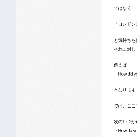
ではなく、
「ロンドン
と気持ちを
それに対し
例えば
・How did 
となります
では、ここでQue
次の1～2
・How do you 