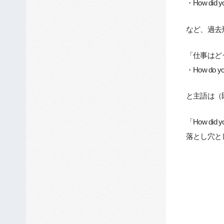
・How did yo
など、過去
「仕事はど
・How do you
と主語は（
「How did yo
落とし穴と