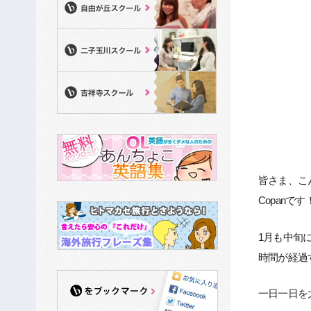
皆さま、こ
Copanです
1月も中旬
時間が経過
一日一日を