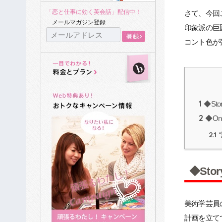
「恋と仕事に効く英会話」配信中！
さて、今回
メールマガジン登録
印象派の巨
コント色が
1
◆Sto
2
◆On
2.1
◆Sto
美術学芸員
計画を立て