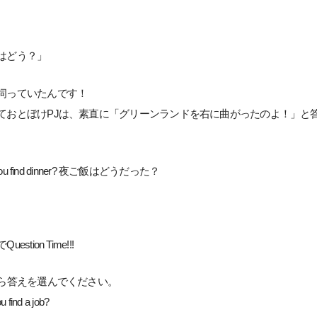
はどう？」
伺っていたんです！
ておとぼけPJは、素直に「グリーンランドを右に曲がったのよ！」と
you find dinner? 夜ご飯はどうだった？
。
stion Time!!!
から答えを選んでください。
find a job?