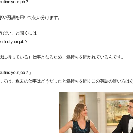
u find your job？
形や冠詞を用いて使い分けます。
うだい」と聞くには
 find your job？
既に持っている）仕事となるため、気持ちを聞かれているんです。
u find your job？」
しては、過去の仕事はどうだったと気持ちを聞くこの英語の使い方は