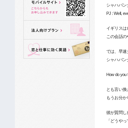
シャハバンダー: 
PJ : Well, ev
イギリスは
この会話の
では、早速
シャハバン
How do you f
とも言い換
もうお分か
彼が質問し
「どうやっ