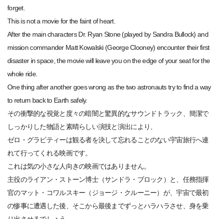
forget.
This is not a movie for the faint of heart.
After the main characters Dr. Ryan Stone (played by Sandra Bullock) and
mission commander Matt Kowalski (George Clooney) encounter their first
disaster in space, the movie will leave you on the edge of your seat for the
whole ride.
One thing after another goes wrong as the two astronauts try to find a way
to return back to Earth safely.
その衝撃的な視覚と度々の暗闇と驚異的なサウンドトラック、簡潔で
しっかりした物語と素晴らしい演技と演出により、
ゼロ・グラビティーは観る者を決して忘れることのない宇宙旅行へ連
れて行ってくれる映画です。
これは気の小さな人向きの映画ではありません。
主役のライアン・ストーン博士（サンドラ・ブロック）と、任務指揮
官のマット・コワルスキー（ジョージ・クルーニー）が、宇宙で最初
の惨事に遭遇した後、そこから最後までずっとハラハラさせ、身を乗
り出させるでしょう。