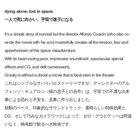
dying alone, lost in space.
一人で死に向かい、宇宙で迷子になる
It’s a simple story of survival but the director Alfonso Cuarón (who also co-
wrote the movie with his son) masterfully creates all the tension, fear and
apprehension of this space misadventure.
With its heart-racing pace, impressive soundtrack, spectacular special
effects and CG, and deft camerawork,
Gravity is without a doubt a movie that is best seen in the theater.
これはシンプルなサバイバルストーリーですが、ディレクターのアル
フォンソ・キュアロン（彼の息子との合作）は、宇宙での不運な出来
事による恐れと不安を、見事に作り出しました。
鼓動のペース、印象的なサウンドトラック、素晴らしい特殊効果と
CG、そして巧みなカメラワークによって、ゼロ・グラビティーは間違
いなく、映画館で観るべき映画です。