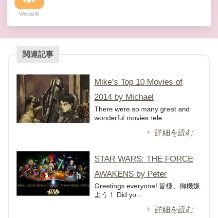
Website
関連記事
Mike’s Top 10 Movies of
2014 by Michael
There were so many great and
wonderful movies rele...
詳細を読む
STAR WARS: THE FORCE
AWAKENS by Peter
Greetings everyone! 皆様、御機嫌
よう！ Did yo...
詳細を読む