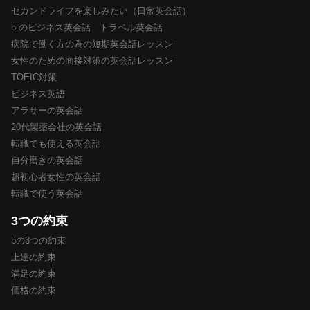
セカンドライフを楽しみたい（日常英会話）
b のビジネス英会話 トラベル英会話
病院で働く方の為の短期英会話レッスン
女性のための面接対策の英会話レッスン
TOEIC対策
ビジネス英語
アラサーの英会話
20代製薬会社の英会話
転職でも使える英会話
自分磨きの英会話
超初心者女性の英会話
転職で使う英会話
3つの約束
bの3つの約束
上達の約束
満足の約束
価格の約束