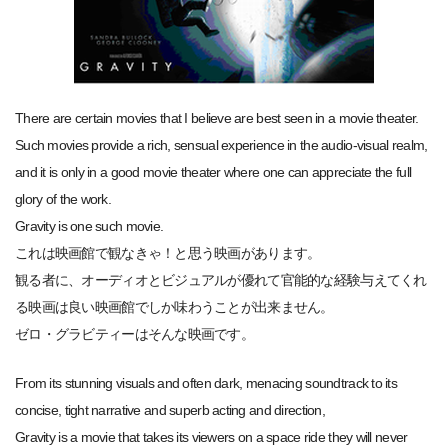
There are certain movies that I believe are best seen in a movie theater.
Such movies provide a rich, sensual experience in the audio-visual realm,
and it is only in a good movie theater where one can appreciate the full
glory of the work.
Gravity is one such movie.
これは映画館で観なきゃ！と思う映画があります。
観る者に、オーディオとビジュアルが優れて官能的な経験与えてくれ
る映画は良い映画館でしか味わうことが出来ません。
ゼロ・グラビティーはそんな映画です。
From its stunning visuals and often dark, menacing soundtrack to its
concise, tight narrative and superb acting and direction,
Gravity is a movie that takes its viewers on a space ride they will never