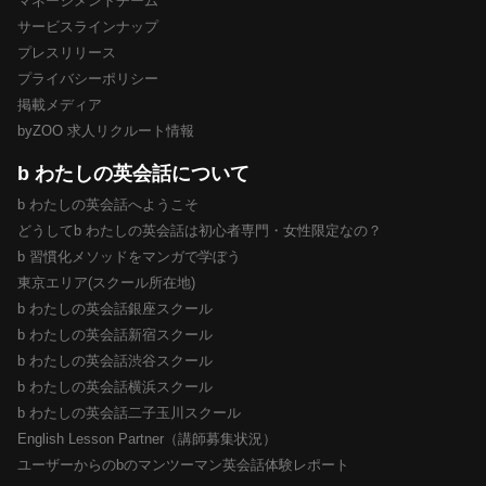
マネージメントチーム
サービスラインナップ
プレスリリース
プライバシーポリシー
掲載メディア
byZOO 求人リクルート情報
b わたしの英会話について
b わたしの英会話へようこそ
どうしてb わたしの英会話は初心者専門・女性限定なの？
b 習慣化メソッドをマンガで学ぼう
東京エリア(スクール所在地)
b わたしの英会話銀座スクール
b わたしの英会話新宿スクール
b わたしの英会話渋谷スクール
b わたしの英会話横浜スクール
b わたしの英会話二子玉川スクール
English Lesson Partner（講師募集状況）
ユーザーからのbのマンツーマン英会話体験レポート