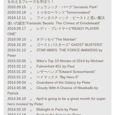
を伝えるフレーズを学ぼう！
2020.09.15
ジュラシック・パーク“Jurrassic Park”
2020.03.18
トゥモローランド“Tomorrowland”
2019.12.11
ファンタスティック・ビーストと黒い魔法
使いの誕生“Fantastic Beasts: The Crimes of Grindelwald”
2019.09.17
レディ・プレイヤー1″READY PLAYER
ONE”
2018.09.10
オデッセイ“The Martian”
2016.10.20
ゴーストバスターズ” GHOST BUSTERS”
2016.01.12
STAR WARS: THE FORCE AWAKENS by
Peter
2015.03.05
Mike’s Top 10 Movies of 2014 by Michael
2015.02.12
Fahrenheit 451 by Paul
2015.01.20
シザーハンズ”Edward Scissorhands”
2015.01.13
ベイマックス ”Big Hero 6”
2014.09.04
Guardians of the Galaxy by Peter
2014.05.08
Cloudy With A Chance of Meatballs by
Patrick
2014.04.10
April is going to be a great month for super
hero movies! by Peter
2014.03.10
Midnight in Paris by Peter
2013.12.18
Back to the Future by Peter