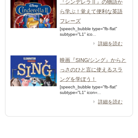
『シンデレラⅡ』の物語か
ら学ぶ！覚えて便利な英語
フレーズ
[speech_bubble type="fb-flat"
subtype="L1" ico...
詳細を読む
映画『SING/シング』からと
っさのひと言に使えるスラ
ングを学ぼう！
[speech_bubble type="fb-flat"
subtype="L1" icon=...
詳細を読む