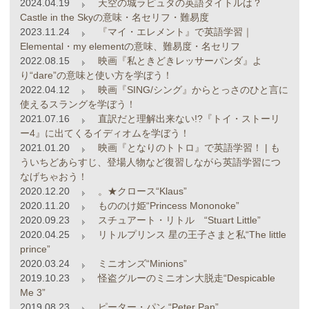
2024.04.19
天空の城ラピュタの英語タイトルは？
Castle in the Skyの意味・名セリフ・難易度
2023.11.24
『マイ・エレメント』で英語学習｜
Elemental・my elementの意味、難易度・名セリフ
2022.08.15
映画『私ときどきレッサーパンダ』よ
り“dare”の意味と使い方を学ぼう！
2022.04.12
映画『SING/シング』からとっさのひと言に
使えるスラングを学ぼう！
2021.07.16
直訳だと理解出来ない!?『トイ・ストーリ
ー4』に出てくるイディオムを学ぼう！
2021.01.20
映画『となりのトトロ』で英語学習！ | も
ういちどあらすじ、登場人物など復習しながら英語学習につ
なげちゃおう！
2020.12.20
。★クロース“Klaus”
2020.11.20
もののけ姫“Princess Mononoke”
2020.09.23
スチュアート・リトル “Stuart Little”
2020.04.25
リトルプリンス 星の王子さまと私“The little
prince”
2020.03.24
ミニオンズ“Minions”
2019.10.23
怪盗グルーのミニオン大脱走“Despicable
Me 3”
2019.08.23
ピーター・パン “Peter Pan”