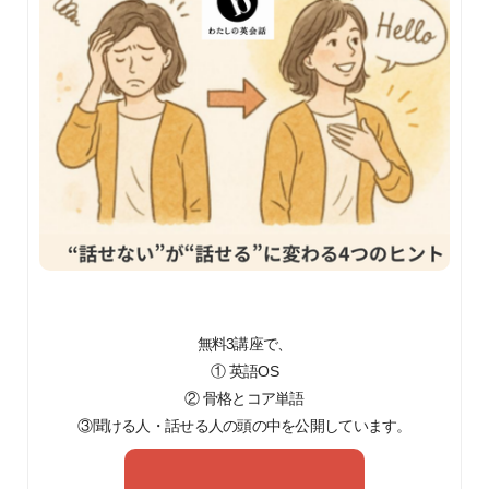
無料3講座で、
① 英語OS
② 骨格とコア単語
③聞ける人・話せる人の頭の中を公開しています。