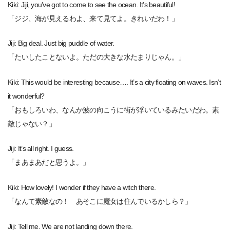
Kiki: Jiji, you’ve got to come to see the ocean. It’s beautiful!
「ジジ、海が見えるわよ、来て見てよ。きれいだわ！」
Jiji: Big deal. Just big puddle of water.
「たいしたことないよ。ただの大きな水たまりじゃん。」
Kiki: This would be interesting because…. It’s a city floating on waves. Isn’t
it wonderful?
「おもしろいわ、なんか波の向こうに街が浮いているみたいだわ。素
敵じゃない？」
Jiji: It’s all right. I guess.
「まあまあだと思うよ。」
Kiki: How lovely! I wonder if they have a witch there.
「なんて素敵なの！ あそこに魔女は住んでいるかしら？」
Jiji: Tell me. We are not landing down there.