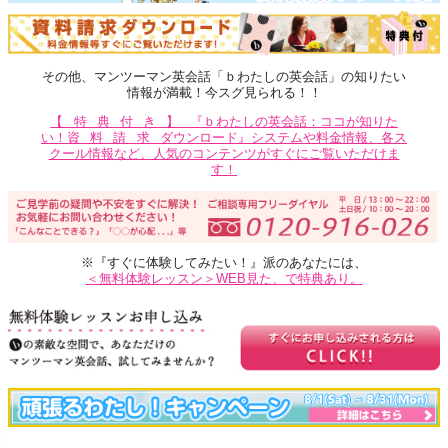
その他、マンツーマン英会話「ｂわたしの英会話」の知りたい
情報が満載！今スグ見られる！！
【特典付き】
『ｂわたしの英会話：ココが知りた
い！
資料請求
ダウンロード』システムや料金情報、各ス
クール情報など、人気のコンテンツがすぐにご覧いただけま
す！
※『すぐに体験してみたい！』派のあなたには、
＜無料体験レッスン＞WEB見た、で特典あり。