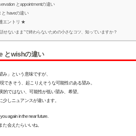
servation とappointmentの違い
t と haveの違い
連エントリ ★
“話せないまま”で終わらないための小さなコツ、知っていますか？
pe とwishの違い
望み」という意味ですが、
— 実現できそう、起こりえそうな可能性のある望み。
— 現実的ではない、可能性が低い望み、希望。
に少しニュアンスが違います。
 you again in the near future.
また会えたらいいね。