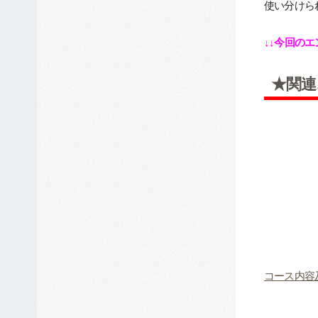
使い分けら
↓↓今回の
★関連
コース内容