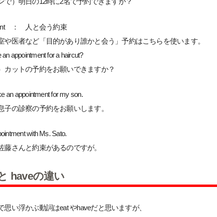
ンで）明日の12時に2名で予約できますか？
tment ： 人と会う約束
室や医者など「目的があり誰かと会う」予約はこちらを使います。
 an appointment for a haircut?
）カットの予約をお願いできますか？
ake an appointment for my son.
息子の診察の予約をお願いします。
pointment with Ms. Sato.
佐藤さんと約束があるのですが。
t と haveの違い
思い浮かぶ動詞はeat やhaveだと思いますが、