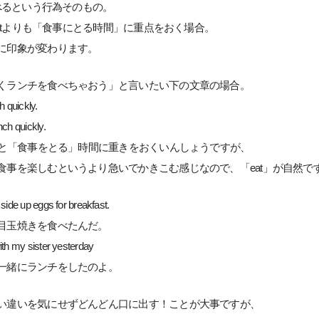
食べるという行為そのもの。
 eatよりも「食事にとる時間」に重点をおく場合。
に印象が変わります。
くランチを食べちゃおう」と言いたい下の文章の場合。
h quickly.
nch quickly.
」だと「食事をとる」時間に重きをおくいんしょうですが、
食事を楽しむというより急いでかきこむ感じなので、「eat」が自然で
 side up eggs for breakfast.
目玉焼きを食べたんだ。
ith my sister yesterday
一緒にランチをしたのよ。
い違いを気にせずどんどん口に出す！ことが大事ですが、