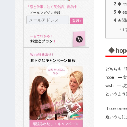
2
◆ re
「恋と仕事に効く英会話」配信中！
3
◆ ea
メールマガジン登録
4
★関
4.1
◆ ho
どちらも「
hope 
wish 
というよう
I hope to see
近いうちに