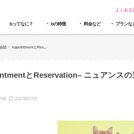
よくある
bってなに？
bの特徴
料金など
プラン
な
会話
AppointmentとRes...
ointmentとReservation– ニュ
/08
2019/07/29