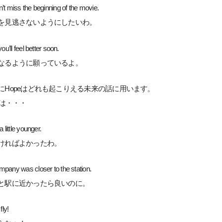
’t miss the beginning of the movie.
を見逃さないようにしたいわ。
you’ll feel better soon.
なるように願っているよ。
にHopeはどれも起こりえる未来の話に用います。
hは・・・
a little younger.
ければよかったわ。
mpany was closer to the station.
と駅に近かったら良いのに。
fly!