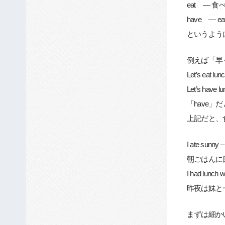
eat — 
have —
というよう
例えば「早
Let’s eat lunc
Let’s have lu
「have
上記だと、
I ate sunny –
朝ごはんに
I had lunch w
昨夜は妹と
まずは細か