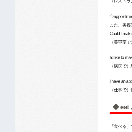
（レストラ
◇appoin
また、美容
Could I make
（美容室で
I’d like to m
（病院で）
I have an ap
（仕事で）
◆ ea
「食べる」で