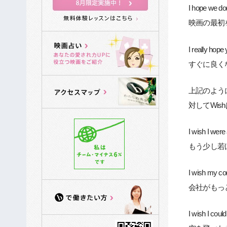
I hope we don
映画の最初
I really hope 
すぐに良く
上記のよう
対してWis
I wish I were 
もう少し若
I wish my co
会社がもっ
I wish I could 