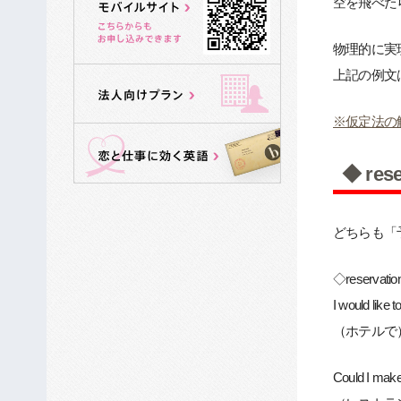
空を飛べた
物理的に実
上記の例文
※仮定法の
◆ res
どちらも「
◇reser
I would like 
（ホテルで
Could I make