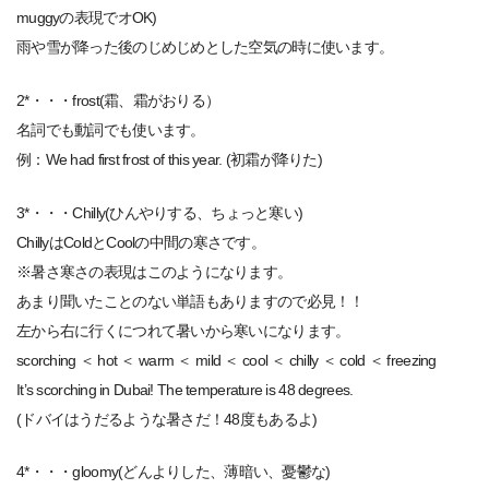
muggyの表現でオOK)
雨や雪が降った後のじめじめとした空気の時に使います。
2*・・・frost(霜、霜がおりる）
名詞でも動詞でも使います。
例：We had first frost of this year. (初霜が降りた)
3*・・・Chilly(ひんやりする、ちょっと寒い)
ChillyはColdとCoolの中間の寒さです。
※暑さ寒さの表現はこのようになります。
あまり聞いたことのない単語もありますので必見！！
左から右に行くにつれて暑いから寒いになります。
scorching ＜ hot ＜ warm ＜ mild ＜ cool ＜ chilly ＜ cold ＜ freezing
It’s scorching in Dubai! The temperature is 48 degrees.
(ドバイはうだるような暑さだ！48度もあるよ)
4*・・・gloomy(どんよりした、薄暗い、憂鬱な)