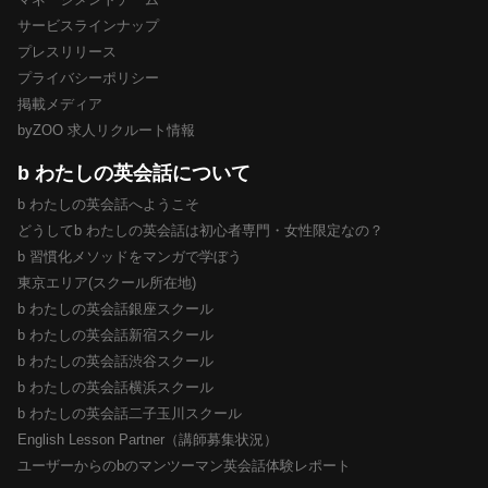
サービスラインナップ
プレスリリース
プライバシーポリシー
掲載メディア
byZOO 求人リクルート情報
b わたしの英会話について
b わたしの英会話へようこそ
どうしてb わたしの英会話は初心者専門・女性限定なの？
b 習慣化メソッドをマンガで学ぼう
東京エリア(スクール所在地)
b わたしの英会話銀座スクール
b わたしの英会話新宿スクール
b わたしの英会話渋谷スクール
b わたしの英会話横浜スクール
b わたしの英会話二子玉川スクール
English Lesson Partner（講師募集状況）
ユーザーからのbのマンツーマン英会話体験レポート