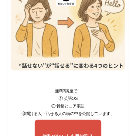
無料3講座で、
① 英語OS
② 骨格とコア単語
③聞ける人・話せる人の頭の中を公開しています。