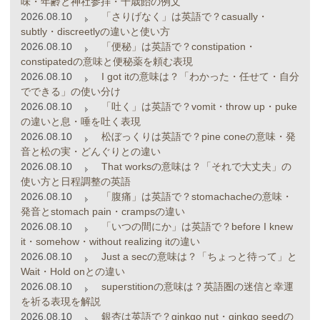
味・年齢と神社参拝・千歳飴の例文
2026.08.10
「さりげなく」は英語で？casually・
subtly・discreetlyの違いと使い方
2026.08.10
「便秘」は英語で？constipation・
constipatedの意味と便秘薬を頼む表現
2026.08.10
I got itの意味は？「わかった・任せて・自分
でできる」の使い分け
2026.08.10
「吐く」は英語で？vomit・throw up・puke
の違いと息・唾を吐く表現
2026.08.10
松ぼっくりは英語で？pine coneの意味・発
音と松の実・どんぐりとの違い
2026.08.10
That worksの意味は？「それで大丈夫」の
使い方と日程調整の英語
2026.08.10
「腹痛」は英語で？stomachacheの意味・
発音とstomach pain・crampsの違い
2026.08.10
「いつの間にか」は英語で？before I knew
it・somehow・without realizing itの違い
2026.08.10
Just a secの意味は？「ちょっと待って」と
Wait・Hold onとの違い
2026.08.10
superstitionの意味は？英語圏の迷信と幸運
を祈る表現を解説
2026.08.10
銀杏は英語で？ginkgo nut・ginkgo seedの