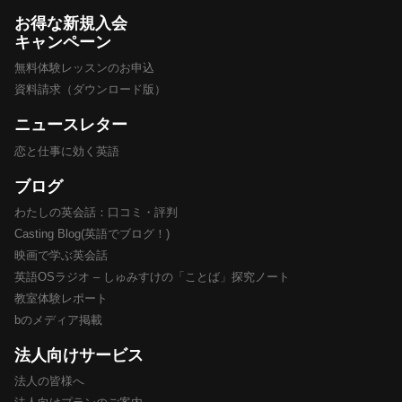
お得な新規入会
キャンペーン
無料体験レッスンのお申込
資料請求（ダウンロード版）
ニュースレター
恋と仕事に効く英語
ブログ
わたしの英会話：口コミ・評判
Casting Blog(英語でブログ！)
映画で学ぶ英会話
英語OSラジオ – しゅみすけの「ことば」探究ノート
教室体験レポート
bのメディア掲載
法人向けサービス
法人の皆様へ