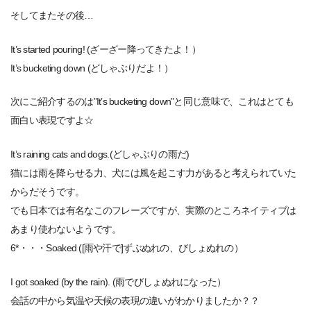
そしてまたその後…
It’s started pouring! (ざーざー降ってきたよ！）
It’s bucketing down (どしゃぶりだよ！）
次にご紹介するのは”It’s bucketing down”と同じ意味で、これはとても
面白い表現ですよ☆
It’s raining cats and dogs.(どしゃぶりの雨だ)
猫には雨を降らせる力、犬には風を起こす力があると考えられていた
からだそうです。
でも日本では有名なこのフレーズですが、実際のところネイティブは
あまり使わないようです。
6*・・・Soaked ([雨や汗で]ずぶぬれの、びしょぬれの）
I got soaked (by the rain). (雨でびしょぬれになった）
会話の中から気温や天候の表現の違いがわかりましたか？？