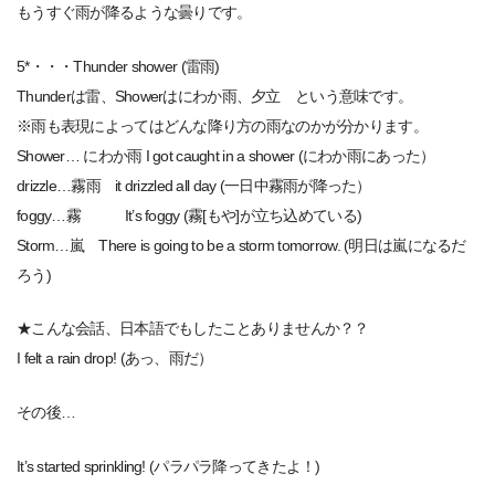
もうすぐ雨が降るような曇りです。
5*・・・Thunder shower (雷雨)
Thunderは雷、Showerはにわか雨、夕立 という意味です。
※雨も表現によってはどんな降り方の雨なのかが分かります。
Shower… にわか雨 I got caught in a shower (にわか雨にあった）
drizzle…霧雨 it drizzled all day (一日中霧雨が降った）
foggy…霧 It’s foggy (霧[もや]が立ち込めている)
Storm…嵐 There is going to be a storm tomorrow. (明日は嵐になるだ
ろう)
★こんな会話、日本語でもしたことありませんか？？
I felt a rain drop! (あっ、雨だ）
その後…
It’s started sprinkling! (パラパラ降ってきたよ！)