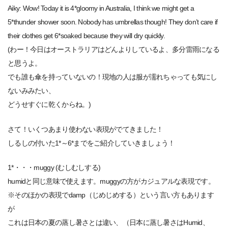
Aiky: Wow! Today it is 4*gloomy in Australia, I think we might get a
5*thunder shower soon. Nobody has umbrellas though! They don’t care if
their clothes get 6*soaked because they will dry quickly.
(わー！今日はオーストラリアはどんよりしているよ、多分雷雨になる
と思うよ。
でも誰も傘を持っていないの！現地の人は服が濡れちゃっても気にし
ないみみたい、
どうせすぐに乾くからね。)
さて！いくつあまり使わない表現がでてきました！
しるしの付いた1*～6*までをご紹介していきましょう！
1*・・・muggy (むしむしする)
humidと同じ意味で使えます。muggyの方がカジュアルな表現です。
※そのほかの表現でdamp（じめじめする）という言い方もあります
が
これは日本の夏の蒸し暑さとは違い、（日本に蒸し暑さはHumid、