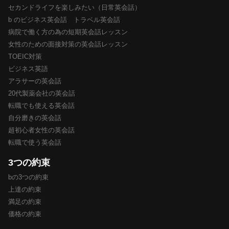
セカンドライフを楽しみたい（日常英会話）
b のビジネス英会話 トラベル英会話
病院で働く方の為の短期英会話レッスン
女性のための面接対策の英会話レッスン
TOEIC対策
ビジネス英語
アラサーの英会話
20代製薬会社の英会話
転職でも使える英会話
自分磨きの英会話
超初心者女性の英会話
転職で使う英会話
3つの約束
bの3つの約束
上達の約束
満足の約束
価格の約束