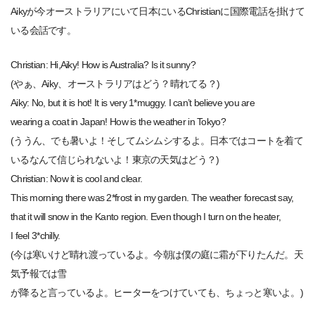
Aikyが今オーストラリアにいて日本にいるChristianに国際電話を掛けて
いる会話です。
Christian: Hi,Aiky! How is Australia? Is it sunny?
(やぁ、Aiky、オーストラリアはどう？晴れてる？)
Aiky: No, but it is hot! It is very 1*muggy. I can’t believe you are
wearing a coat in Japan! How is the weather in Tokyo?
(ううん、でも暑いよ！そしてムシムシするよ。日本ではコートを着て
いるなんて信じられないよ！東京の天気はどう？)
Christian: Now it is cool and clear.
This morning there was 2*frost in my garden. The weather forecast say,
that it will snow in the Kanto region. Even though I turn on the heater,
I feel 3*chilly.
(今は寒いけど晴れ渡っているよ。今朝は僕の庭に霜が下りたんだ。天
気予報では雪
が降ると言っているよ。ヒーターをつけていても、ちょっと寒いよ。)