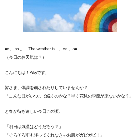
●o。.○o 。 The weather is 。o○.。o●
（今日のお天気は？）
こんにちは！Aikyです。
皆さま、体調を崩されたりしていませんか？
「こんな日がいつまで続くのかな？早く花見の季節が来ないかな？」
と春が待ち遠しい今日この頃、
「明日は気温はどうだろう？」
「そろそろ雨も降ってくれなきゃお肌がガビガビ！」