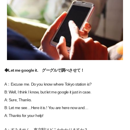
◆Let me google it. グーグルで調べさせて！
A：Excuse me. Do you know where Tokyo station is?
B: Well, I think I know, but let me google it just in case.
A: Sure, Thanks.
B: Let me see…Here it is.! You are here now and…
A: Thanks for your help!
A：すみません。東京駅はどこかわかりますか？