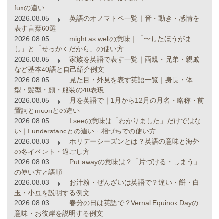
funの違い
2026.08.05
英語のオノマトペ一覧｜音・動き・感情を
表す言葉60選
2026.08.05
might as wellの意味｜「〜したほうがま
し」と「せっかくだから」の使い方
2026.08.05
家族を英語で表す一覧｜両親・兄弟・親戚
など基本40語と自己紹介例文
2026.08.05
見た目・外見を表す英語一覧｜身長・体
型・髪型・顔・服装の40表現
2026.08.05
月を英語で｜1月から12月の月名・略称・前
置詞とmoonとの違い
2026.08.05
I seeの意味は「わかりました」だけではな
い｜I understandとの違い・相づちでの使い方
2026.08.03
ホリデーシーズンとは？英語の意味と海外
の冬イベント・過ごし方
2026.08.03
Put awayの意味は？「片づける・しまう」
の使い方と語順
2026.08.03
お汁粉・ぜんざいは英語で？違い・餅・白
玉・小豆を説明する例文
2026.08.03
春分の日は英語で？Vernal Equinox Dayの
意味・お彼岸を説明する例文