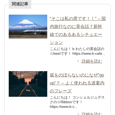
関連記事
“そこは私の席です！！” – 国
内旅行なのに英会話？新幹
線でのあるあるシチュエー
ション
こんにちは！ b わたしの英会話の
☆beetです！ https://www.b-cafe...
詳細を読む
坂をのぼらないのになぜ”go
up”？ – よく使われる道案内
のフレーズ
こんにちは！ コンシェルジュデス
クの☆Ribbonです！
https://www.b-c...
詳細を読む