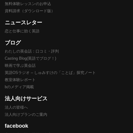
無料体験レッスンのお申込
資料請求（ダウンロード版）
ニュースレター
恋と仕事に効く英語
ブログ
わたしの英会話：口コミ・評判
Casting Blog(英語でブログ！)
映画で学ぶ英会話
英語OSラジオ – しゅみすけの「ことば」探究ノート
教室体験レポート
bのメディア掲載
法人向けサービス
法人の皆様へ
法人向けプランのご案内
facebook