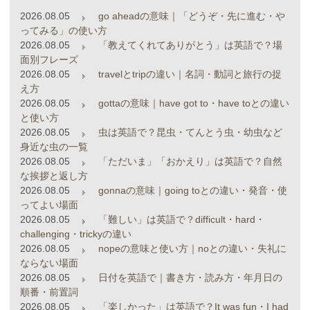
2026.08.05
go aheadの意味｜「どうぞ・先に進む・や
ってみる」の使い方
2026.08.05
「教えてくれてありがとう」は英語で？場
面別フレーズ
2026.08.05
travelとtripの違い｜名詞・動詞と旅行の捉
え方
2026.08.05
gottaの意味｜have got to・have toとの違い
と使い方
2026.08.05
虫は英語で？昆虫・てんとう虫・幼虫など
身近な虫の一覧
2026.08.05
「ただいま」「おかえり」は英語で？自然
な挨拶と返し方
2026.08.05
gonnaの意味｜going toとの違い・発音・使
ってよい場面
2026.08.05
「難しい」は英語で？difficult・hard・
challenging・trickyの違い
2026.08.05
nopeの意味と使い方｜noとの違い・失礼に
ならない場面
2026.08.05
日付を英語で｜書き方・読み方・年月日の
順番・前置詞
2026.08.05
「楽しかった」は英語で？It was fun・I had