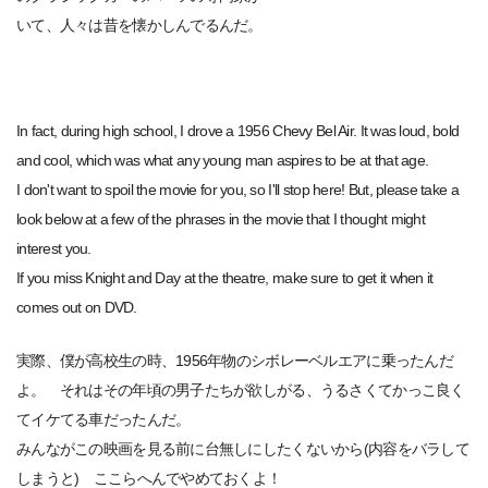
いて、人々は昔を懐かしんでるんだ。
In fact, during high school, I drove a 1956 Chevy Bel Air. It was loud, bold
and cool, which was what any young man aspires to be at that age.
I don't want to spoil the movie for you, so I'll stop here! But, please take a
look below at a few of the phrases in the movie that I thought might
interest you.
If you miss Knight and Day at the theatre, make sure to get it when it
comes out on DVD.
実際、僕が高校生の時、1956年物のシボレーベルエアに乗ったんだ
よ。 それはその年頃の男子たちが欲しがる、うるさくてかっこ良く
てイケてる車だったんだ。
みんながこの映画を見る前に台無しにしたくないから(内容をバラして
しまうと) ここらへんでやめておくよ！