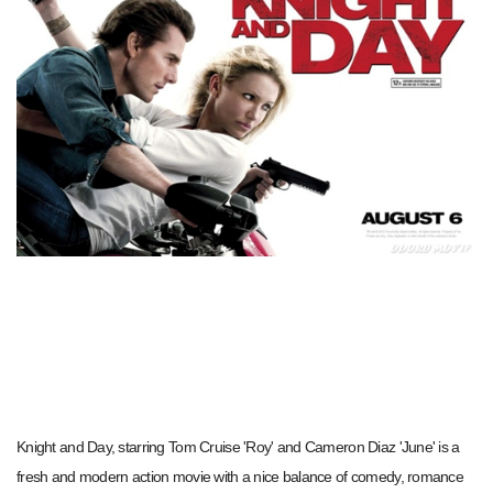
Knight and Day, starring Tom Cruise 'Roy' and Cameron Diaz 'June' is a
fresh and modern action movie with a nice balance of comedy, romance