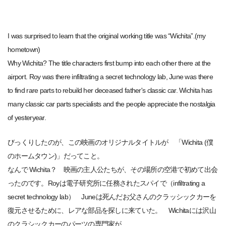
I was surprised to learn that the original working title was “Wichita”.(my
hometown)
Why Wichita? The title characters first bump into each other there at the
airport. Roy was there infiltrating a secret technology lab, June was there
to find rare parts to rebuild her deceased father's classic car. Wichita has
many classic car parts specialists and the people appreciate the nostalgia
of yesteryear.
びっくりしたのが、この映画のオリジナルタイトルが 「Wichita (僕
のホームタウン)」だってこと。
なんで Wichita？ 映画の主人公たちが、その場所の空港で初めて出会
ったのです。Royは電子研究所に任務されたスパイで（infiltrating a
secret technology lab） Juneは死んだお父さんのクラッシックカーを
復元させるために、レアな部品を探しに来ていた。 Wichitaには沢山
のクラシックカーのパーツの専門家が