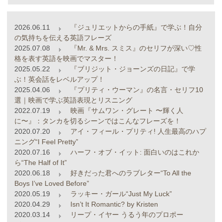
2026.06.11
『ジュリエットからの手紙』で学ぶ！自分
の気持ちを伝える英語フレーズ
2025.07.08
『Mr. & Mrs. スミス』のセリフが深い♡性
格を表す英語を映画でマスター！
2025.05.22
『ブリジット・ジョーンズの日記』で学
ぶ！英会話をレベルアップ！
2025.04.06
『プリティ・ウーマン』の名言・セリフ10
選｜映画で学ぶ英語表現とリスニング
2022.07.19
映画『サムワン・グレート 〜輝く人
に〜』：タンカを切るシーンではこんなフレーズを！
2020.07.20
アイ・フィール・プリティ! 人生最高のハプ
ニング“I Feel Pretty”
2020.07.16
ハーフ・オブ・イット: 面白いのはこれか
ら“The Half of It”
2020.06.18
好きだった君へのラブレター“To All the
Boys I’ve Loved Before”
2020.05.19
ラッキー・ガール“Just My Luck”
2020.04.29
Isn’t It Romantic? by Kristen
2020.03.14
リープ・イヤー うるう年のプロポー