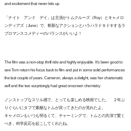
and excitement that never lets up.
「ナイト アンド デイ」は主演がトムクルーズ（Roy）とキャメロ
ンディアズ（June）で、斬新なアクションとハラハラドキドキするラ
ブロマンスコメディーのバランスがいいよ！
The film was a non-stop thrill ride and highly enjoyable. It's been good to
see Tom return his focus back to film and put in some solid performances
the last couple of years. Cameron, always a delight, was her charismatic
self and the two surprisingly had great onscreen chemistry.
ノンストップなスリル感で、とっても楽しめる映画でした。 ２年ぶ
りぐらいにタフで素敵なトムが戻ってきたのが見れたよ。
キャメロンもいつも明るくて、チャーミングで、トムとの共演で驚く
べき、科学反応を起こしてくれたね。