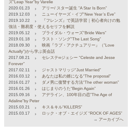
ズ“Leap Year”by Varelie
2020.01.23
アリー/ スター誕生 ”A Star Is Born”
2019.12.03
ニューイヤーズ・イブ“New Year’s Eve”
2019.10.22
『フレンズ』で英語学習｜初心者向けの勉
強法・難易度・使えるセリフを解説
2019.05.12
ブライダル・ウォーズ“Bride Wars”
2019.01.18
ラスト・ソング”The Last Song”
2018.09.30
映画『ラブ・アクチュアリー』（”Love
Actually”)から学ぶ英会話
2017.08.21
セレステ∞ジェシー “Celeste and Jesse
Forever”
2017.02.11
ジャストマリッジ“Just Married”
2016.03.12
あなたは私の婿になる“The proposal”
2016.01.27
ダメ男に復讐する方法“The other woman”
2016.01.26
はじまりのうた“Begin Again”
2015.09.16
アデライン、100年目の恋”The Age of
Adaline”by Peter
2015.03.21
キス＆キル“KILLERS”
2015.03.17
ロック・オブ・エイジズ “ROCK OF AGES”
→
アーカイブへ