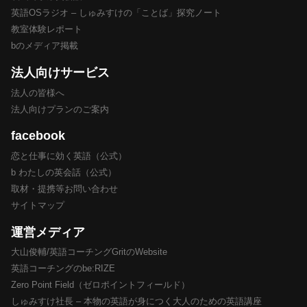
英語OSラジオ – しゅみすけの「ことば」探究ノート
教室体験レポート
bのメディア掲載
法人向けサービス
法人の皆様へ
法人向けプランのご案内
facebook
恋と仕事に効く英語（公式）
b わたしの英会話（公式）
取材・提携等お問い合わせ
サイトマップ
運営メディア
大山俊輔/英語コーチングGritのWebsite
英語コーチングのbe:RIZE
Zero Point Field（ゼロポイントフィールド）
しゅみすけ社長 – 本物の英語が身につく大人のための英語講座