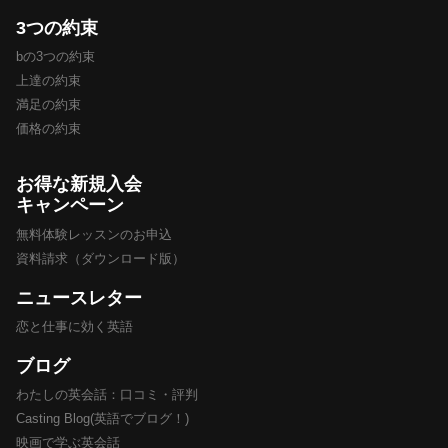
3つの約束
bの3つの約束
上達の約束
満足の約束
価格の約束
お得な新規入会
キャンペーン
無料体験レッスンのお申込
資料請求（ダウンロード版）
ニュースレター
恋と仕事に効く英語
ブログ
わたしの英会話：口コミ・評判
Casting Blog(英語でブログ！)
映画で学ぶ英会話