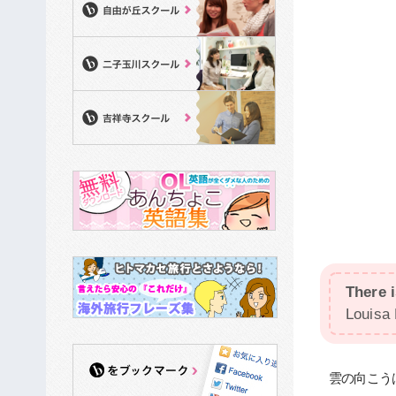
There i
Louisa 
雲の向こう