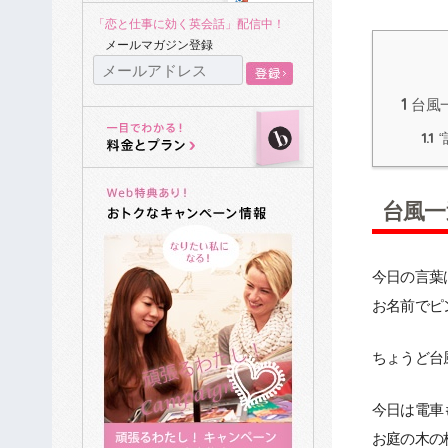
「恋と仕事に効く英会話」配信中！
メールマガジン登録
1
台風
1.1
台風一
今日の言葉
お名前でピ
ちょうど台
今日は電車
お庭の木の