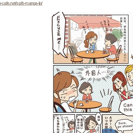
b-cafe.net/sp/b-manga-lp/