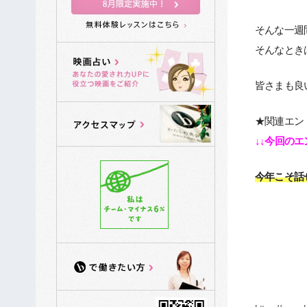
そんな一週
そんなとき
皆さまも良
★関連エン
↓↓今回の
今年こそ話