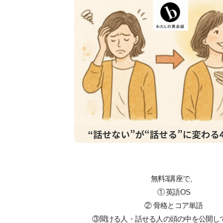
無料3講座で、
① 英語OS
② 骨格とコア単語
③聞ける人・話せる人の頭の中を公開し