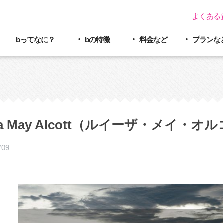
よくある
bってなに？
bの特徴
料金など
プラン
な
isa May Alcott（ルイーザ・メイ
/09