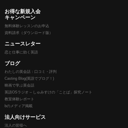
お得な新規入会
キャンペーン
無料体験レッスンのお申込
資料請求（ダウンロード版）
ニュースレター
恋と仕事に効く英語
ブログ
わたしの英会話：口コミ・評判
Casting Blog(英語でブログ！)
映画で学ぶ英会話
英語OSラジオ – しゅみすけの「ことば」探究ノート
教室体験レポート
bのメディア掲載
法人向けサービス
法人の皆様へ