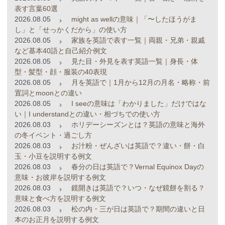
表す言葉60選
2026.08.05
might as wellの意味｜「〜したほうがま
し」と「せっかくだから」の使い方
2026.08.05
家族を英語で表す一覧｜両親・兄弟・親戚
など基本40語と自己紹介例文
2026.08.05
見た目・外見を表す英語一覧｜身長・体
型・髪型・顔・服装の40表現
2026.08.05
月を英語で｜1月から12月の月名・略称・前
置詞とmoonとの違い
2026.08.05
I seeの意味は「わかりました」だけではな
い｜I understandとの違い・相づちでの使い方
2026.08.03
ホリデーシーズンとは？英語の意味と海外
の冬イベント・過ごし方
2026.08.03
お汁粉・ぜんざいは英語で？違い・餅・白
玉・小豆を説明する例文
2026.08.03
春分の日は英語で？Vernal Equinox Dayの
意味・お彼岸を説明する例文
2026.08.03
鏡開きは英語で？いつ・なぜ鏡餅を割る？
意味と食べ方を説明する例文
2026.08.03
松の内・三が日は英語で？期間の違いと日
本のお正月を説明する例文