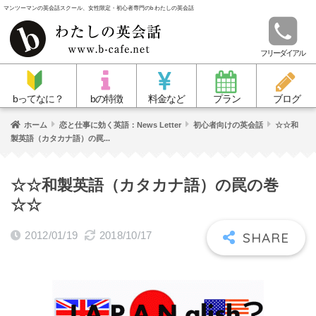
マンツーマンの英会話スクール、女性限定・初心者専門のb わたしの英会話
フリーダイアル
bってなに？
bの特徴
料金など
プラン
ブログ
ホーム
恋と仕事に効く英語：News Letter
初心者向けの英会話
☆☆和
製英語（カタカナ語）の罠...
☆☆和製英語（カタカナ語）の罠の巻
☆☆
2012/01/19
2018/10/17