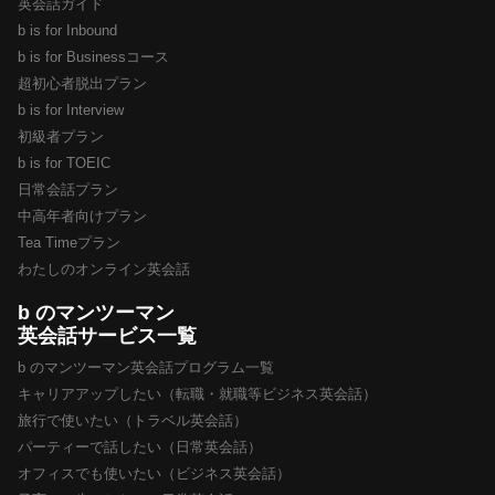
英会話ガイド
b is for Inbound
b is for Businessコース
超初心者脱出プラン
b is for Interview
初級者プラン
b is for TOEIC
日常会話プラン
中高年者向けプラン
Tea Timeプラン
わたしのオンライン英会話
b のマンツーマン
英会話サービス一覧
b のマンツーマン英会話プログラム一覧
キャリアアップしたい（転職・就職等ビジネス英会話）
旅行で使いたい（トラベル英会話）
パーティーで話したい（日常英会話）
オフィスでも使いたい（ビジネス英会話）