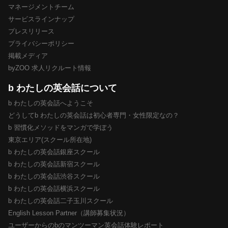
マネージメントチーム
サービスラインナップ
プレスリリース
プライバシーポリシー
掲載メディア
byZOO 求人リクルート情報
b わたしの英会話について
b わたしの英会話へようこそ
どうしてb わたしの英会話は初心者専門・女性限定なの？
b 習慣化メソッドをマンガで学ぼう
東京エリア(スクール所在地)
b わたしの英会話銀座スクール
b わたしの英会話新宿スクール
b わたしの英会話渋谷スクール
b わたしの英会話横浜スクール
b わたしの英会話二子玉川スクール
English Lesson Partner（講師募集状況）
ユーザーからのbのマンツーマン英会話体験レポート