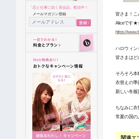
「恋と仕事に効く英会話」配信中！
皆さま！こ
メールマガジン登録
Aliceです★
https://www.b
ハロウィン
皆さまはど
そろそろ本
衣替えの季
新しい冬服
ちなみに衣
常夏の国の
関連エ