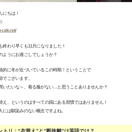
んにちは！
☆
-cafe.net/
も終わり早くも11月になりました！
のようにお過ごしでしょうか？
格的に冬が近づいているこの時期！ということで
節でございます。
買いたいな～、着る服がない…と思うことありませんか？
替え、というのはすべての国にある習慣ではありません！
人には馴染みのない概念ですよね。
ントリ：“衣替え”と”断捨離”は英語では？