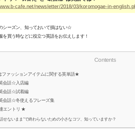
/www.b-cafe.net/newsletter/2018/03/koromogae-in-english.p
のシーズン、知っておいて損はない☆
服を買う時などに役立つ英語をお伝えします！
Contents
はファッションアイテムに関する英単語★
英会話☆入店編
英会話☆試着編
英会話☆冬使えるフレーズ集
連エントリ ★
“話せないまま”で終わらないための小さなコツ、知っていますか？