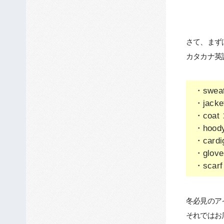
さて、まず
カタカナ英
・swea
・jac
・coa
・hoo
・car
・glo
・scar
冬必見のア
それではお