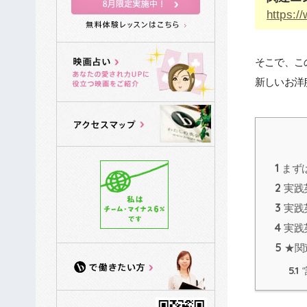
https:/
そこで、こ
新しいお洋
1
まず
2
実践
3
実践
4
実践
5
★関
5.1