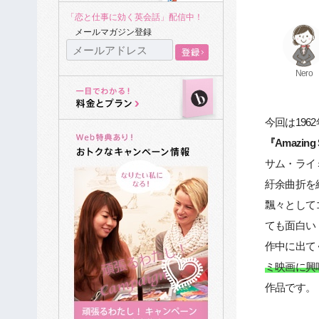
「恋と仕事に効く英会話」配信中！
メールマガジン登録
Nero
今回は19
『Amazi
サム・ライ
紆余曲折を
飄々として
ても面白い
作中に出て
ミ映画に興
作品です。