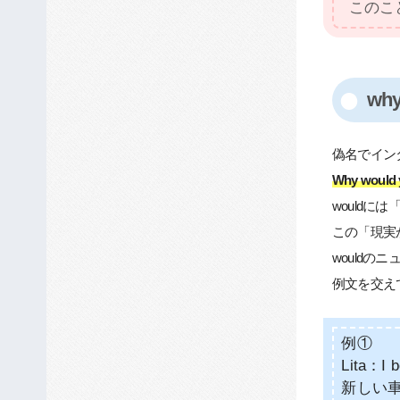
このこ
wh
偽名でイン
Why would 
would
この「現実
wouldの
例文を交え
例①
Lita：I b
新しい