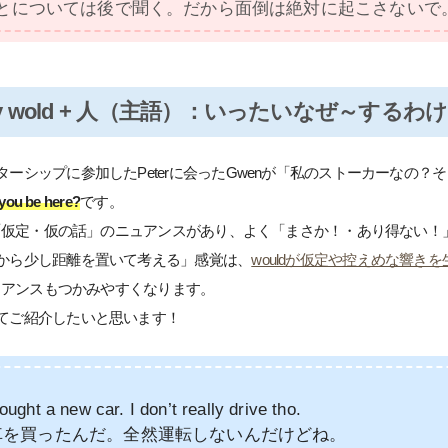
とについては後で聞く。だから面倒は絶対に起こさないで
y wold + 人（主語）：いったいなぜ～するわ
ターシップに参加したPeterに会ったGwenが「私のストーカーなの？
you be here?
です。
には「仮定・仮の話」のニュアンスがあり、よく「まさか！・あり得ない
から少し距離を置いて考える」感覚は、
wouldが仮定や控えめな響き
ニュアンスもつかみやすくなります。
てご紹介したいと思います！
ought a new car. I don’t really drive tho.
車を買ったんだ。全然運転しないんだけどね。