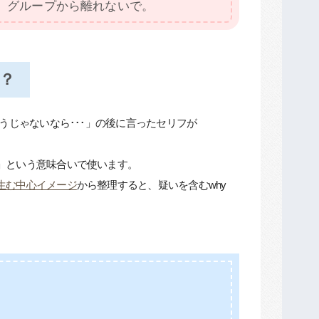
。グループから離れないで。
け？
そうじゃないなら･･･」の後に言ったセリフが
！」という意味合いで使います。
を生む中心イメージ
から整理すると、疑いを含むwhy