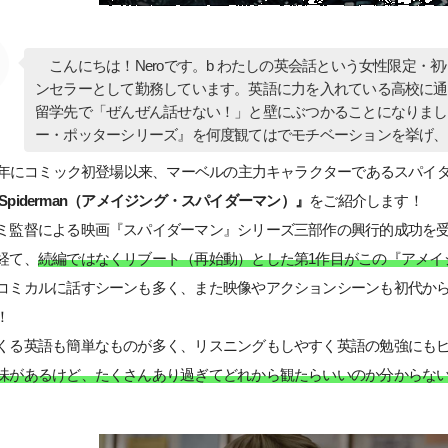
こんにちは！Neroです。b わたしの英会話という女性限定・
ンセラーとして勤務しています。英語に力を入れている高校に通
留学先で「ぜんぜん話せない！」と壁にぶつかることになりまし
ー・ポッターシリーズ』を何度観てはでモチベーションを挙げ、
62年にコミック初登場以来、マーベルの主力キャラクターであるスパイダ
ng Spiderman（アメイジング・スパイダーマン）』
をご紹介します！
ミ監督による映画『スパイダーマン』シリーズ三部作の興行的成功を
経て、
続編ではなくリブート（再始動）とした第1作目がこの『アメイ
コミカルに話すシーンも多く、また映像やアクションシーンも初代か
！
くる英語も簡単なものが多く、リスニングもしやすく英語の勉強にもピ
味があるけど、たくさんあり過ぎてどれから観たらいいのか分からな