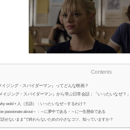
Contents
メイジング・スパイダーマン』ってどんな映画？
メイジング・スパイダーマン』から学ぶ日常会話：「いったいなぜ？
why wold + 人（主語）：いったいなぜ～するわけ？
be passionate about～：～に夢中である・～に一生懸命である
“話せないまま”で終わらないための小さなコツ、知っていますか？