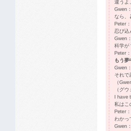
違うよ
Gwen：
なら、
Peter： 
忍び込
Gwen： 
科学が
Peter
もう夢
Gwen： 
それで
（Gwen
（グウ
I have 
私はこ
Peter：
わかっ
Gwen： S