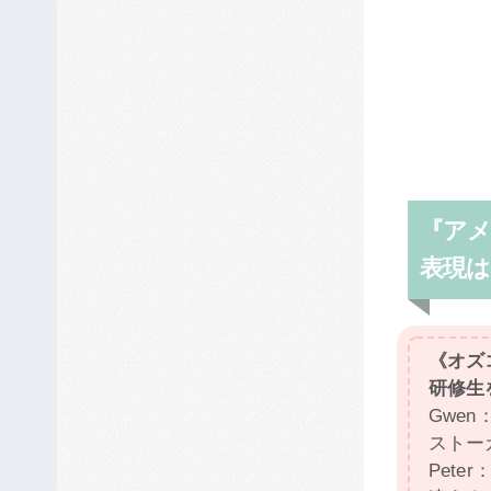
『ア
表現は
《オズ
研修生
Gwen：：
ストー
Peter： 