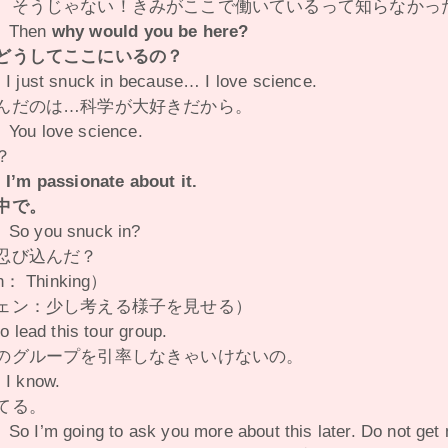
、そうじゃない！きみがここで働いているって知らなかっ
 Then
why would you be here?
どうしてここにいるの？
I just snuck in because… I love science.
んだのは…科学が大好きだから。
You love science.
？
：
I’m passionate about it.
中で。
So you snuck in?
忍び込んだ？
： Thinking）
ェン：少し考える様子を見せる）
to lead this tour group.
のグループを引率しなきゃいけないの。
 I know.
てる。
o I’m going to ask you more about this later. Do not get m