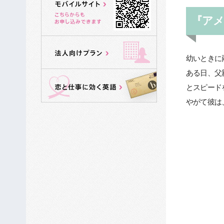
『ア
幼いときに
ある日、父
とスピード
やがて彼は