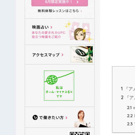
1
『ア
2
『ア
2.1
2.2
2.3