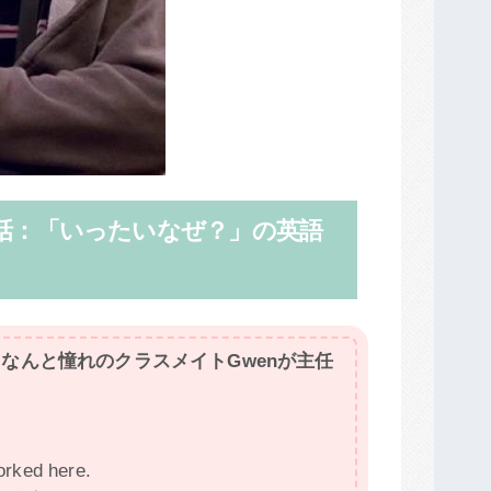
話：「いったいなぜ？」の英語
。なんと憧れのクラスメイトGwenが主任
orked here.