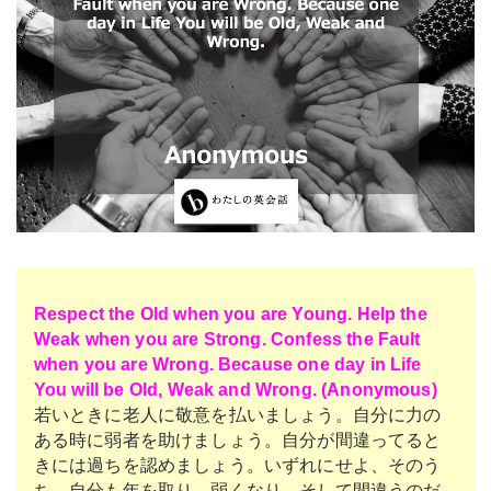
Respect the Old when you are Young. Help the
Weak when you are Strong. Confess the Fault
when you are Wrong. Because one day in Life
You will be Old, Weak and Wrong. (Anonymous)
若いときに老人に敬意を払いましょう。自分に力の
ある時に弱者を助けましょう。自分が間違ってると
きには過ちを認めましょう。いずれにせよ、そのう
ち、自分も年を取り、弱くなり、そして間違うのだ