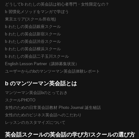
どうしてb わたしの英会話は初心者専門・女性限定なの？
b 習慣化メソッドをマンガで学ぼう
東京エリア(スクール所在地)
b わたしの英会話銀座スクール
b わたしの英会話新宿スクール
b わたしの英会話渋谷スクール
b わたしの英会話横浜スクール
b わたしの英会話二子玉川スクール
English Lesson Partner（講師募集状況）
ユーザーからのbのマンツーマン英会話体験レポート
b のマンツーマン英会話とは
マンツーマン英会話bのとっておき
スクールPHOTO
女性のための日常英会話教材 Photo Journal 誕生秘話
女性のためのビジネス英会話へのこだわり
レッスンのカスタマイズについて
英会話スクールの英会話の学び方/スクールの選び方