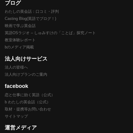
ブログ
わたしの英会話：口コミ・評判
Casting Blog(英語でブログ！)
映画で学ぶ英会話
英語OSラジオ – しゅみすけの「ことば」探究ノート
教室体験レポート
bのメディア掲載
法人向けサービス
法人の皆様へ
法人向けプランのご案内
facebook
恋と仕事に効く英語（公式）
b わたしの英会話（公式）
取材・提携等お問い合わせ
サイトマップ
運営メディア