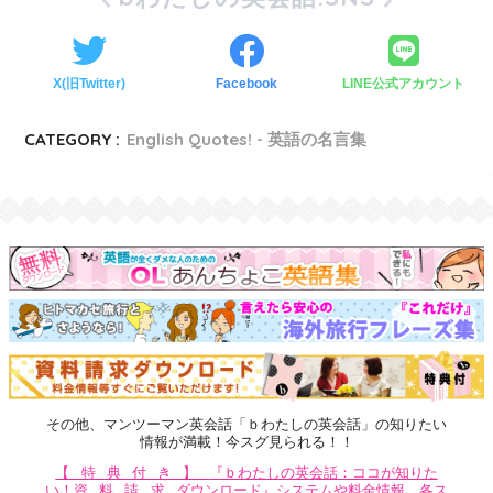
X(旧Twitter)
Facebook
LINE公式アカウント
CATEGORY :
English Quotes! - 英語の名言集
その他、マンツーマン英会話「ｂわたしの英会話」の知りたい
情報が満載！今スグ見られる！！
【特典付き】
『ｂわたしの英会話：ココが知りた
い！
資料請求
ダウンロード』システムや料金情報、各ス