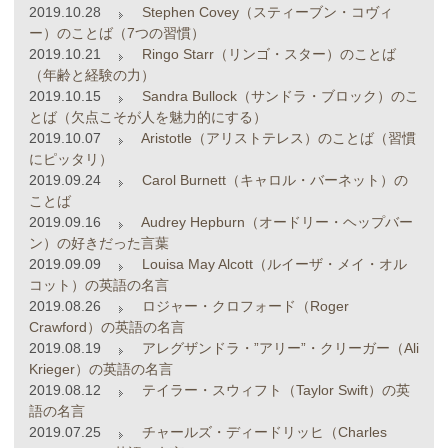
2019.10.28
Stephen Covey（スティーブン・コヴィ
ー）のことば（7つの習慣）
2019.10.21
Ringo Starr（リンゴ・スター）のことば
（年齢と経験の力）
2019.10.15
Sandra Bullock（サンドラ・ブロック）のこ
とば（欠点こそが人を魅力的にする）
2019.10.07
Aristotle（アリストテレス）のことば（習慣
にピッタリ）
2019.09.24
Carol Burnett（キャロル・バーネット）の
ことば
2019.09.16
Audrey Hepburn（オードリー・ヘップバー
ン）の好きだった言葉
2019.09.09
Louisa May Alcott（ルイーザ・メイ・オル
コット）の英語の名言
2019.08.26
ロジャー・クロフォード（Roger
Crawford）の英語の名言
2019.08.19
アレグザンドラ・”アリー”・クリーガー（Ali
Krieger）の英語の名言
2019.08.12
テイラー・スウィフト（Taylor Swift）の英
語の名言
2019.07.25
チャールズ・ディードリッヒ（Charles