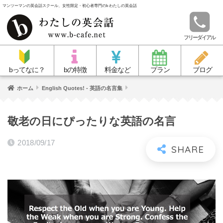
マンツーマンの英会話スクール、女性限定・初心者専門のb わたしの英会話
フリーダイアル
bってなに？
bの特徴
料金など
プラン
ブログ
ホーム
English Quotes! - 英語の名言集
敬老の日にぴったりな英語の名言
2018/09/17