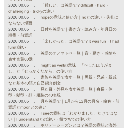
2026.08.05
「難しい」は英語で？difficult・hard・
challenging・trickyの違い
2026.08.05
nopeの意味と使い方｜noとの違い・失礼に
ならない場面
2026.08.05
日付を英語で｜書き方・読み方・年月日の
順番・前置詞
2026.08.05
「楽しかった」は英語で？It was fun・I had
funの違い
2026.08.05
英語のオノマトペ一覧｜音・動き・感情を
表す言葉60選
2026.08.05
might as wellの意味｜「〜したほうがま
し」と「せっかくだから」の使い方
2026.08.05
家族を英語で表す一覧｜両親・兄弟・親戚
など基本40語と自己紹介例文
2026.08.05
見た目・外見を表す英語一覧｜身長・体
型・髪型・顔・服装の40表現
2026.08.05
月を英語で｜1月から12月の月名・略称・前
置詞とmoonとの違い
2026.08.05
I seeの意味は「わかりました」だけではな
い｜I understandとの違い・相づちでの使い方
2026.08.03
ホリデーシーズンとは？英語の意味と海外