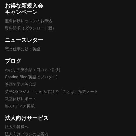
お得な新規入会
キャンペーン
無料体験レッスンのお申込
資料請求（ダウンロード版）
ニュースレター
恋と仕事に効く英語
ブログ
わたしの英会話：口コミ・評判
Casting Blog(英語でブログ！)
映画で学ぶ英会話
英語OSラジオ – しゅみすけの「ことば」探究ノート
教室体験レポート
bのメディア掲載
法人向けサービス
法人の皆様へ
法人向けプランのご案内