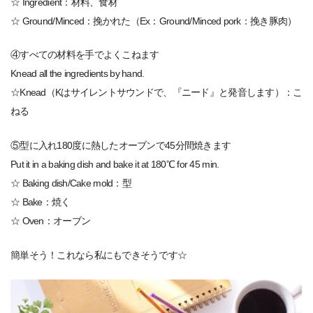
☆ Ingredient：材料、食材
☆ Ground/Minced：挽かれた（Ex：Ground/Minced pork：挽き豚肉）
④すべての材料を手でよくこねます
Knead all the ingredients by hand.
☆Knead（Kはサイレントサウンドで、『ニード』と発音します）：こ
ねる
⑤型に入れ180度に熱したオーブンで45分間焼きます
Put it in a baking dish and bake it at 180℃ for 45 min.
☆ Baking dish/Cake mold：型
☆ Bake：焼く
☆ Oven：オーブン
簡単そう！これなら私にもできそうです☆