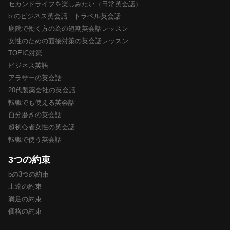
セカンドライフを楽しみたい（日常英会話）
b のビジネス英会話 トラベル英会話
病院で働く方の為の短期英会話レッスン
女性のための面接対策の英会話レッスン
TOEIC対策
ビジネス英語
アラサーの英会話
20代製薬会社の英会話
転職でも使える英会話
自分磨きの英会話
超初心者女性の英会話
転職で使う英会話
3つの約束
bの3つの約束
上達の約束
満足の約束
価格の約束