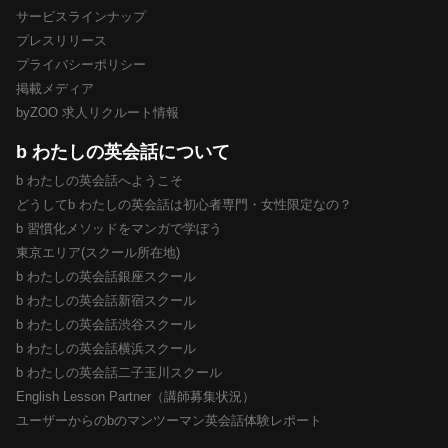
サービスラインナップ
プレスリリース
プライバシーポリシー
掲載メディア
byZOO 求人リクルート情報
b わたしの英会話について
b わたしの英会話へようこそ
どうしてb わたしの英会話は初心者専門・女性限定なの？
b 習慣化メソッドをマンガで学ぼう
東京エリア(スクール所在地)
b わたしの英会話銀座スクール
b わたしの英会話新宿スクール
b わたしの英会話渋谷スクール
b わたしの英会話横浜スクール
b わたしの英会話二子玉川スクール
English Lesson Partner（講師募集状況）
ユーザーからのbのマンツーマン英会話体験レポート