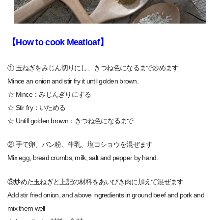
【How to cook Meatloaf】
① 玉ねぎをみじん切りにし、きつね色になるまで炒めます
Mince an onion and stir fry it until golden brown.
☆ Mince：みじんぎりにする
☆ Stir fry：いためる
☆ Untill golden brown：きつね色になるまで
② 手で卵、パン粉、牛乳、塩コショウを混ぜます
Mix egg, bread crumbs, milk, salt and pepper by hand.
③炒めた玉ねぎと上記の材料をあいびき肉に加えて混ぜます
Add stir fried onion, and above ingredients in ground beef and pork and
mix them well