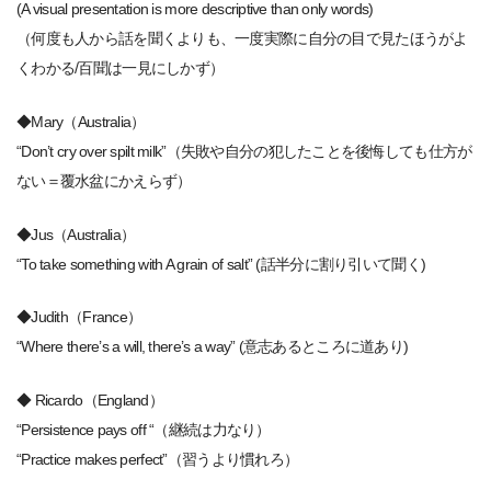
(A visual presentation is more descriptive than only words)
（何度も人から話を聞くよりも、一度実際に自分の目で見たほうがよ
くわかる/百聞は一見にしかず）
◆Mary（Australia）
“Don’t cry over spilt milk”（失敗や自分の犯したことを後悔しても仕方が
ない＝覆水盆にかえらず）
◆Jus（Australia）
“To take something with A grain of salt” (話半分に割り引いて聞く)
◆Judith（France）
“Where there’s a will, there’s a way” (意志あるところに道あり)
◆ Ricardo（England）
“Persistence pays off “（継続は力なり）
“Practice makes perfect”（習うより慣れろ）