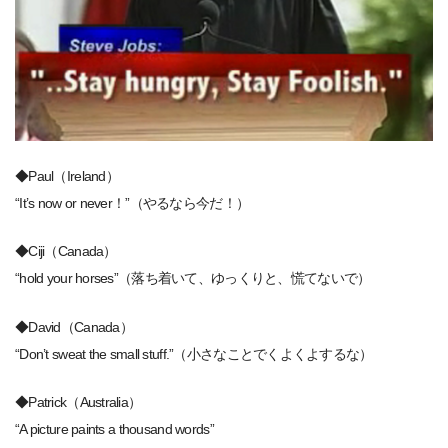
◆Paul（Ireland）
“It’s now or never！”（やるなら今だ！）
◆Ciji（Canada）
“hold your horses”（落ち着いて、ゆっくりと、慌てないで）
◆David（Canada）
“Don’t sweat the small stuff.”（小さなことでくよくよするな）
◆Patrick（Australia）
“A picture paints a thousand words”