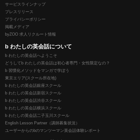
サービスラインナップ
プレスリリース
プライバシーポリシー
掲載メディア
byZOO 求人リクルート情報
b わたしの英会話について
b わたしの英会話へようこそ
どうしてb わたしの英会話は初心者専門・女性限定なの？
b 習慣化メソッドをマンガで学ぼう
東京エリア(スクール所在地)
b わたしの英会話銀座スクール
b わたしの英会話新宿スクール
b わたしの英会話渋谷スクール
b わたしの英会話横浜スクール
b わたしの英会話二子玉川スクール
English Lesson Partner（講師募集状況）
ユーザーからのbのマンツーマン英会話体験レポート