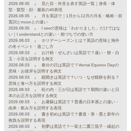
2026.08.05
見た目・外見を表す英語一覧｜身長・体
型・髪型・顔・服装の40表現
2026.08.05
月を英語で｜1月から12月の月名・略称・前
置詞とmoonとの違い
2026.08.05
I seeの意味は「わかりました」だけではな
い｜I understandとの違い・相づちでの使い方
2026.08.03
ホリデーシーズンとは？英語の意味と海外
の冬イベント・過ごし方
2026.08.03
お汁粉・ぜんざいは英語で？違い・餅・白
玉・小豆を説明する例文
2026.08.03
春分の日は英語で？Vernal Equinox Dayの
意味・お彼岸を説明する例文
2026.08.03
鏡開きは英語で？いつ・なぜ鏡餅を割る？
意味と食べ方を説明する例文
2026.08.03
松の内・三が日は英語で？期間の違いと日
本のお正月を説明する例文
2026.08.03
お屠蘇は英語で？普通の日本酒との違い・
由来・飲み方を説明する表現
2026.08.03
書き初めは英語で？書道・筆・墨と新年の
抱負を説明する表現
2026.08.03
初夢は英語で？一富士二鷹三茄子・縁起の