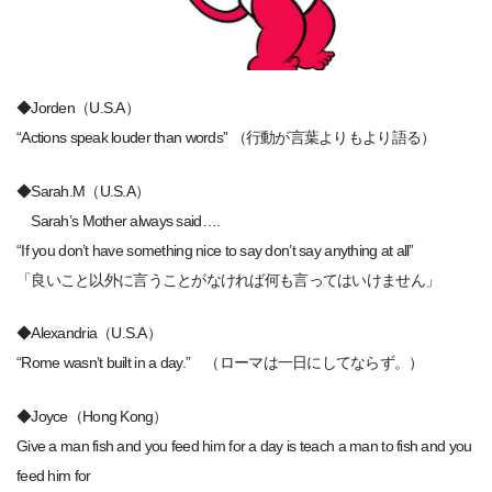
◆Jorden（U.S.A）
“Actions speak louder than words” （行動が言葉よりもより語る）
◆Sarah.M（U.S.A）
Sarah’s Mother always said….
“If you don’t have something nice to say don’t say anything at all”
「良いこと以外に言うことがなければ何も言ってはいけません」
◆Alexandria（U.S.A）
“Rome wasn’t built in a day.” （ローマは一日にしてならず。）
◆Joyce（Hong Kong）
Give a man fish and you feed him for a day is teach a man to fish and you
feed him for