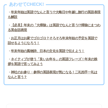
あわせてCHECK!
・
年末年始は英語でなんと言う!?大晦日や年越し旅行の英語表現
も解説
・
【必見】年末の「大掃除」は英語でなんと言う!?掃除にまつわ
る英会話表現
・
お正月はお家でゴロゴロ？そろそろ年末年始の予定を英語で
話せるようになろう！
・
年末年始の風物詩、日本の文化を英語で伝えよう！
・
ネイティブが使う「良いお年を」の英語フレーズ！年末の挨
拶を英語で言ってみよう
・
神社のお参り・参拝の英語表現が気になる！二礼拍手一礼は
なんと言う？