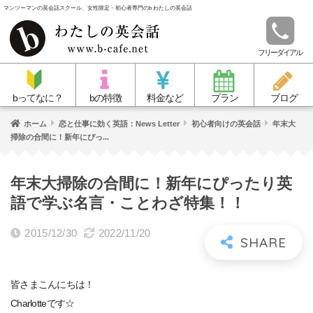
マンツーマンの英会話スクール、女性限定・初心者専門のb わたしの英会話
フリーダイアル
bってなに？
bの特徴
料金など
プラン
ブログ
ホーム
恋と仕事に効く英語：News Letter
初心者向けの英会話
年末大
掃除の合間に！新年にぴっ...
年末大掃除の合間に！新年にぴったり英
語で学ぶ名言・ことわざ特集！！
2015/12/30
2022/11/20
皆さまこんにちは！
Charlotteです☆