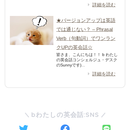
詳細を読む
★バージョンアップは英語
では通じない？ – Phrasal
Verb（句動詞）でワンラン
クUPの英会話☆
皆さま、こんにちは！！ b わたし
の英会話コンシェルジュ・デスク
のSunnyです)...
詳細を読む
bわたしの英会話:SNS