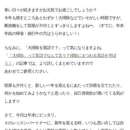
寒い日々が続きますがお元気でお過ごしでしょうか？
今年も残すところあとわずか！大掃除などでいそがしい時期ですが、
断捨離をして部屋が片付くとすっきりしますよね〜。（すでに、年末
年始の帰省・旅行中の方はうらやましい！）
ちなみに、「大掃除を英語で？」って気になりますよね。
「
「大掃除」って英語でなんて言う？掃除にまつわる英語を学ぼ
う！
」の記事では、より詳しくまとめていますので
あわせてご参照ください。
部屋も片付くと、新しい一年を迎えるにあたって目標を立てたたり、
何かを始めてみようかな？と思ったり、自己啓発欲が湧いてくる気が
します☆
さて、今日は年末にピッタリ。
ｂのレッスンパートナーに、新年を迎える時、いつも思い出しては自