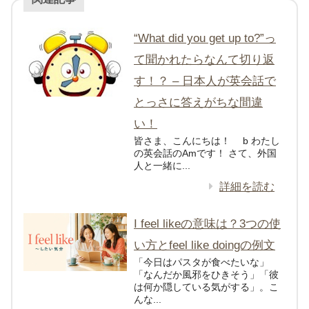
“What did you get up to?”っ
て聞かれたらなんて切り返
す！？ – 日本人が英会話で
とっさに答えがちな間違
い！
皆さま、こんにちは！ b わたし
の英会話のAmです！ さて、外国
人と一緒に...
詳細を読む
I feel likeの意味は？3つの使
い方とfeel like doingの例文
「今日はパスタが食べたいな」
「なんだか風邪をひきそう」「彼
は何か隠している気がする」。こ
んな...