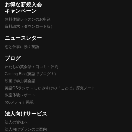
お得な新規入会
キャンペーン
無料体験レッスンのお申込
資料請求（ダウンロード版）
ニュースレター
恋と仕事に効く英語
ブログ
わたしの英会話：口コミ・評判
Casting Blog(英語でブログ！)
映画で学ぶ英会話
英語OSラジオ – しゅみすけの「ことば」探究ノート
教室体験レポート
bのメディア掲載
法人向けサービス
法人の皆様へ
法人向けプランのご案内