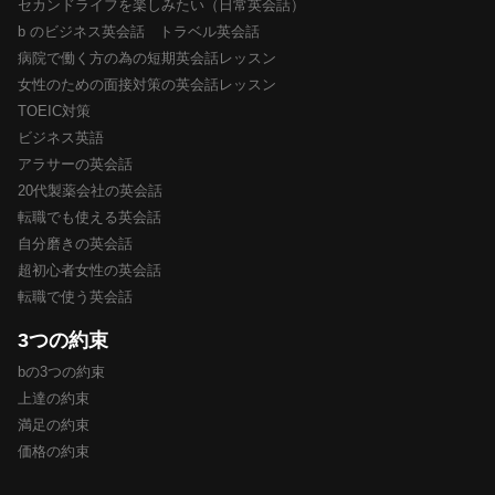
セカンドライフを楽しみたい（日常英会話）
b のビジネス英会話 トラベル英会話
病院で働く方の為の短期英会話レッスン
女性のための面接対策の英会話レッスン
TOEIC対策
ビジネス英語
アラサーの英会話
20代製薬会社の英会話
転職でも使える英会話
自分磨きの英会話
超初心者女性の英会話
転職で使う英会話
3つの約束
bの3つの約束
上達の約束
満足の約束
価格の約束