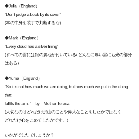
◆Julia（England）
“Don’t judge a book by its cover”
(本の中身を装丁で判断するな)
◆Mark（England）
“Every cloud has a silver lining”
(すべての雲には銀の裏地が付いている/ どんなに厚い雲にも光の部分
はある）
◆Yuma（England）
“So it is not how much we are doing, but how much we put in the doing
that
fulfills the aim. “ by Mother Teresa
(大切なのはどれだけ沢山のことや偉大なことをしたかではなく
どれだけ心をこめてしたかです。）
いかがでしたでしょうか？