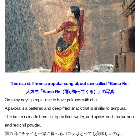
This is a still from a popular song about rain called “Barso Re.”
人気曲「Barso Re（雨が降ってくる）」の写真
On rainy days, people love to have pakoras with chai.
A pakora is a battered and deep-fried snack that is similar to tempura.
The batter is made from chickpea flour, water, and spices such as turmeric
and red chili powder.
雨の日にチャイと一緒に食べるパコラはとっても美味しいのよ。