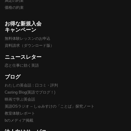
満足の約束
価格の約束
お得な新規入会
キャンペーン
無料体験レッスンのお申込
資料請求（ダウンロード版）
ニュースレター
恋と仕事に効く英語
ブログ
わたしの英会話：口コミ・評判
Casting Blog(英語でブログ！)
映画で学ぶ英会話
英語OSラジオ – しゅみすけの「ことば」探究ノート
教室体験レポート
bのメディア掲載