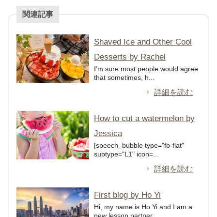
関連記事
Shaved Ice and Other Cool
Desserts by Rachel
I’m sure most people would agree
that sometimes, h...
詳細を読む
How to cut a watermelon by
Jessica
[speech_bubble type="fb-flat"
subtype="L1" icon=...
詳細を読む
First blog by Ho Yi
Hi, my name is Ho Yi and I am a
new lesson partner...