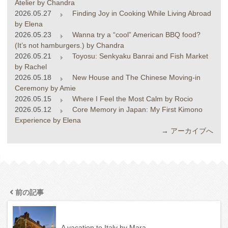
Atelier by Chandra
2026.05.27
Finding Joy in Cooking While Living Abroad
by Elena
2026.05.23
Wanna try a “cool” American BBQ food?
(It’s not hamburgers.) by Chandra
2026.05.21
Toyosu: Senkyaku Banrai and Fish Market
by Rachel
2026.05.18
New House and The Chinese Moving-in
Ceremony by Amie
2026.05.15
Where I Feel the Most Calm by Rocio
2026.05.12
Core Memory in Japan: My First Kimono
Experience by Elena
→
アーカイブへ
前の記事
A vacation to Italy by Mara