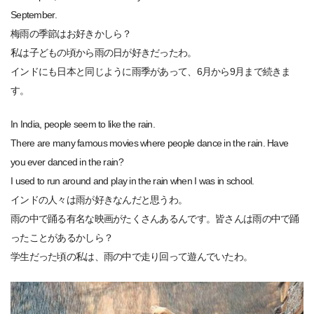
September.
梅雨の季節はお好きかしら？
私は子どもの頃から雨の日が好きだったわ。
インドにも日本と同じように雨季があって、6月から9月まで続きま
す。
In India, people seem to like the rain.
There are many famous movies where people dance in the rain. Have
you ever danced in the rain?
I used to run around and play in the rain when I was in school.
インドの人々は雨が好きなんだと思うわ。
雨の中で踊る有名な映画がたくさんあるんです。皆さんは雨の中で踊
ったことがあるかしら？
学生だった頃の私は、雨の中で走り回って遊んでいたわ。