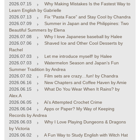
2026.07.15
Why Making Mistakes Is the Fastest Way to
Learn English by Gabrielle
2026.07.13
Fix “Pasta Face” and Stay Cool by Chandra
2026.07.09
Summer in Japan and the Philippines: Two
Beautiful Summers by Elena
2026.07.08
Why I love Japanese baseball by Halee
2026.07.06
Shaved Ice and Other Cool Desserts by
Rachel
2026.07.03
Let me introduce myself! by Halee
2026.07.03
Watermelon Season and Japan’s Fun
Summer Tradition by Andrea
2026.07.02
Film sets are crazy…fun! by Chandra
2026.06.16
New Chapters and Coffee Haven by Amie
2026.06.15
What Do You Wear When It Rains? by
Alex.A
2026.06.05
Ai’s Attempted Crochet Crime
2026.06.04
Apps or Paper? My Way of Keeping
Records by Andrea
2026.06.03
Why I Love Playing Dungeons & Dragons
by Victoria
2026.06.02
A Fun Way to Study English with Witch Hat