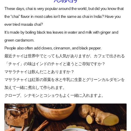
パンのパコラ
These days, chai is very popular around the world, but did you know that
the “chai” flavor in most cafes isn’t the same as chai in India? Have you
ever tried masala chai?
It’s made by boiling black tea leaves in water and milk with ginger and
green cardamom.
People also often add cloves, cinnamon, and black pepper.
最近チャイは世界中でとっても人気がありますが、カフェで出される
「チャイ」の味はインドのチャイと違うとご存知ですか？
マサラチャイは飲んだことありますか？
マサラチャイは紅茶の茶葉を水と牛乳に生姜とグリーンカルダモンを
加えて一緒に煮出して作られます。
クローブ、シナモンとコショウもよく一緒に入れますよ。