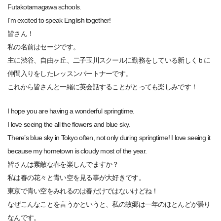
Futakotamagawa schools.
I’m excited to speak English together!
皆さん！
私の名前はセージです。
主に渋谷、自由ヶ丘、二子玉川スクールに勤務をしている新しくｂに
仲間入りをしたレッスンパートナーです。
これから皆さんと一緒に英会話することがとっても楽しみです！
I hope you are having a wonderful springtime.
I love seeing the all the flowers and blue sky.
There’s blue sky in Tokyo often, not only during springtime! I love seeing it
because my hometown is cloudy most of the year.
皆さんは素敵な春を楽しんでますか？
私は春の花々と青い空を見る事が大好きです。
東京で青い空をみれるのは春だけではないけどね！
なぜこんなことを言うかというと、私の故郷は一年のほとんどが曇り
なんです。