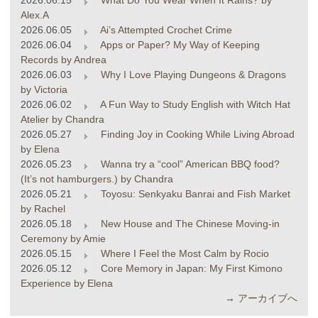
Alex.A
2026.06.05
Ai’s Attempted Crochet Crime
2026.06.04
Apps or Paper? My Way of Keeping
Records by Andrea
2026.06.03
Why I Love Playing Dungeons & Dragons
by Victoria
2026.06.02
A Fun Way to Study English with Witch Hat
Atelier by Chandra
2026.05.27
Finding Joy in Cooking While Living Abroad
by Elena
2026.05.23
Wanna try a “cool” American BBQ food?
(It’s not hamburgers.) by Chandra
2026.05.21
Toyosu: Senkyaku Banrai and Fish Market
by Rachel
2026.05.18
New House and The Chinese Moving-in
Ceremony by Amie
2026.05.15
Where I Feel the Most Calm by Rocio
2026.05.12
Core Memory in Japan: My First Kimono
Experience by Elena
→
アーカイブへ