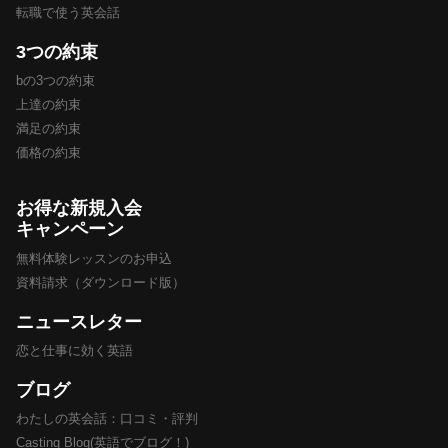
転職で使う英会話
3つの約束
bの3つの約束
上達の約束
満足の約束
価格の約束
お得な新規入会
キャンペーン
無料体験レッスンのお申込
資料請求（ダウンロード版）
ニュースレター
恋と仕事に効く英語
ブログ
わたしの英会話：口コミ・評判
Casting Blog(英語でブログ！)