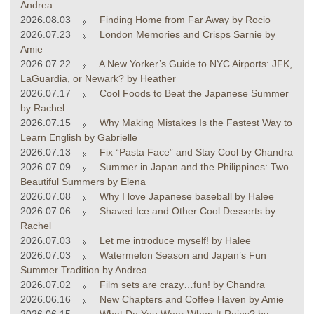
Andrea
2026.08.03
Finding Home from Far Away by Rocio
2026.07.23
London Memories and Crisps Sarnie by
Amie
2026.07.22
A New Yorker’s Guide to NYC Airports: JFK,
LaGuardia, or Newark? by Heather
2026.07.17
Cool Foods to Beat the Japanese Summer
by Rachel
2026.07.15
Why Making Mistakes Is the Fastest Way to
Learn English by Gabrielle
2026.07.13
Fix “Pasta Face” and Stay Cool by Chandra
2026.07.09
Summer in Japan and the Philippines: Two
Beautiful Summers by Elena
2026.07.08
Why I love Japanese baseball by Halee
2026.07.06
Shaved Ice and Other Cool Desserts by
Rachel
2026.07.03
Let me introduce myself! by Halee
2026.07.03
Watermelon Season and Japan’s Fun
Summer Tradition by Andrea
2026.07.02
Film sets are crazy…fun! by Chandra
2026.06.16
New Chapters and Coffee Haven by Amie
2026.06.15
What Do You Wear When It Rains? by