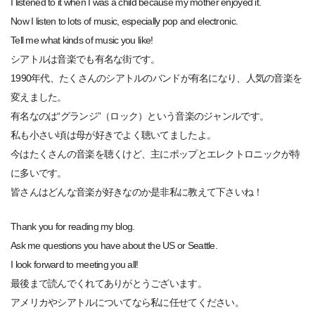
I listened to it when I was a child because my mother enjoyed it.
Now I listen to lots of music, especially pop and electronic.
Tell me what kinds of music you like!
シアトルは音楽でも有名な街です。
1990年代、たくさんのシアトルのバンドが有名になり、人気の音楽を
変えました。
有名なのは“グランジ”（ロック）という音楽のジャンルです。
私も小さい頃は母が好きでよく聴いてましたよ。
今はたくさんの音楽を聴くけど、主にポップとエレクトロニックが特
に多いです。
皆さんはどんな音楽が好きなのか是非私に教えて下さいね！
Thank you for reading my blog.
Ask me questions you have about the US or Seattle.
I look forward to meeting you all!
最後まで読んでくれてありがとうございます。
アメリカやシアトルについてなら私に任せてください。