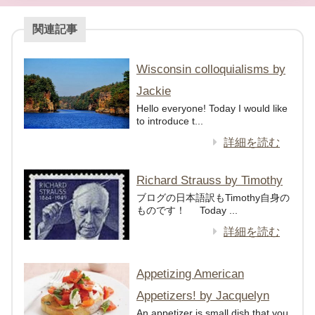
関連記事
Wisconsin colloquialisms by
Jackie
Hello everyone! Today I would like
to introduce t...
詳細を読む
Richard Strauss by Timothy
ブログの日本語訳もTimothy自身の
ものです！ Today ...
詳細を読む
Appetizing American
Appetizers! by Jacquelyn
An appetizer is small dish that you