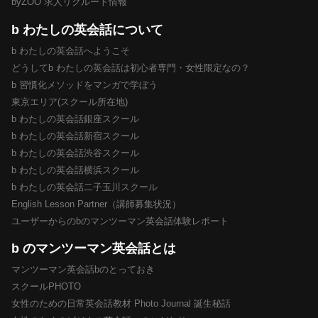
byZOO 求人リクルート情報
b わたしの英会話について
b わたしの英会話へようこそ
どうしてb わたしの英会話は初心者専門・女性限定なの？
b 習慣化メソッドをマンガで学ぼう
東京エリア(スクール所在地)
b わたしの英会話銀座スクール
b わたしの英会話新宿スクール
b わたしの英会話渋谷スクール
b わたしの英会話横浜スクール
b わたしの英会話二子玉川スクール
English Lesson Partner（講師募集状況）
ユーザーからのbのマンツーマン英会話体験レポート
b のマンツーマン英会話とは
マンツーマン英会話bのとっておき
スクールPHOTO
女性のための日常英会話教材 Photo Journal 誕生秘話