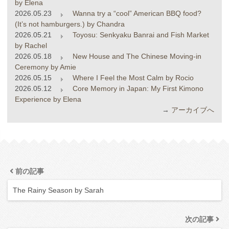
by Elena
2026.05.23
Wanna try a “cool” American BBQ food?
(It’s not hamburgers.) by Chandra
2026.05.21
Toyosu: Senkyaku Banrai and Fish Market
by Rachel
2026.05.18
New House and The Chinese Moving-in
Ceremony by Amie
2026.05.15
Where I Feel the Most Calm by Rocio
2026.05.12
Core Memory in Japan: My First Kimono
Experience by Elena
→
アーカイブへ
前の記事
The Rainy Season by Sarah
次の記事