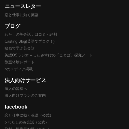
ニュースレター
恋と仕事に効く英語
ブログ
わたしの英会話：口コミ・評判
Casting Blog(英語でブログ！)
映画で学ぶ英会話
英語OSラジオ – しゅみすけの「ことば」探究ノート
教室体験レポート
bのメディア掲載
法人向けサービス
法人の皆様へ
法人向けプランのご案内
facebook
恋と仕事に効く英語（公式）
b わたしの英会話（公式）