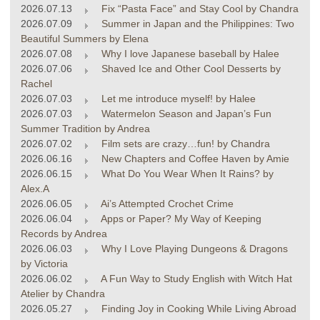
2026.07.13
Fix “Pasta Face” and Stay Cool by Chandra
2026.07.09
Summer in Japan and the Philippines: Two
Beautiful Summers by Elena
2026.07.08
Why I love Japanese baseball by Halee
2026.07.06
Shaved Ice and Other Cool Desserts by
Rachel
2026.07.03
Let me introduce myself! by Halee
2026.07.03
Watermelon Season and Japan’s Fun
Summer Tradition by Andrea
2026.07.02
Film sets are crazy…fun! by Chandra
2026.06.16
New Chapters and Coffee Haven by Amie
2026.06.15
What Do You Wear When It Rains? by
Alex.A
2026.06.05
Ai’s Attempted Crochet Crime
2026.06.04
Apps or Paper? My Way of Keeping
Records by Andrea
2026.06.03
Why I Love Playing Dungeons & Dragons
by Victoria
2026.06.02
A Fun Way to Study English with Witch Hat
Atelier by Chandra
2026.05.27
Finding Joy in Cooking While Living Abroad