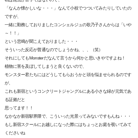
「なんか懐かしいな・・・」なんて小枝でつついてみたりしていたの
ですが、
一緒に勤務しておりましたコンシェルジュの歌乃子さんからは「いや
～！！」
という悲鳴が聞こえておりました・・・
そういった反応が普通なのでしょうかね、、、（笑）
それにしてもMonsterだなんて言うから何かと思いきやですよね！
植物に害を及ぼしてしまうと良くないので、
モンスター君たちにはどうしてもらおうかと頭を悩ませられるのです
が、
これも新宿というコンクリートジャングルにある小さな緑が元気であ
る証拠だと
思ってます！！
なかなか新宿駅界隈で、こういった光景ってみないですもんね・・・
もし新宿スクールにお越しになった際にはちょっとお庭を覗いてみて
くださいね