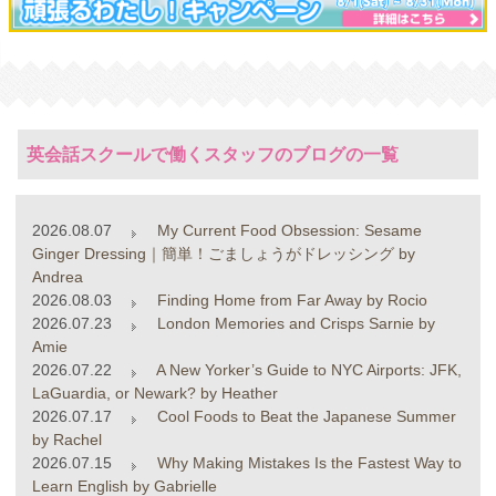
英会話スクールで働くスタッフのブログの一覧
2026.08.07
My Current Food Obsession: Sesame
Ginger Dressing｜簡単！ごましょうがドレッシング by
Andrea
2026.08.03
Finding Home from Far Away by Rocio
2026.07.23
London Memories and Crisps Sarnie by
Amie
2026.07.22
A New Yorker’s Guide to NYC Airports: JFK,
LaGuardia, or Newark? by Heather
2026.07.17
Cool Foods to Beat the Japanese Summer
by Rachel
2026.07.15
Why Making Mistakes Is the Fastest Way to
Learn English by Gabrielle