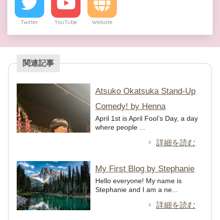
Twitter
YouTube
Website
関連記事
Atsuko Okatsuka Stand-Up
Comedy! by Henna
April 1st is April Fool’s Day, a day
where people ...
詳細を読む
My First Blog by Stephanie
Hello everyone! My name is
Stephanie and I am a ne...
詳細を読む