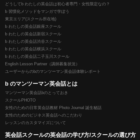
どうしてb わたしの英会話は初心者専門・女性限定なの？
b 習慣化メソッドをマンガで学ぼう
東京エリア(スクール所在地)
b わたしの英会話銀座スクール
b わたしの英会話新宿スクール
b わたしの英会話渋谷スクール
b わたしの英会話横浜スクール
b わたしの英会話二子玉川スクール
English Lesson Partner（講師募集状況）
ユーザーからのbのマンツーマン英会話体験レポート
b のマンツーマン英会話とは
マンツーマン英会話bのとっておき
スクールPHOTO
女性のための日常英会話教材 Photo Journal 誕生秘話
女性のためのビジネス英会話へのこだわり
レッスンのカスタマイズについて
英会話スクールの英会話の学び方/スクールの選び方