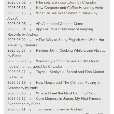
2026.07.02
Film sets are crazy…fun! by Chandra
2026.06.16
New Chapters and Coffee Haven by Amie
2026.06.15
What Do You Wear When It Rains? by
Alex.A
2026.06.05
Ai’s Attempted Crochet Crime
2026.06.04
Apps or Paper? My Way of Keeping
Records by Andrea
2026.06.02
A Fun Way to Study English with Witch Hat
Atelier by Chandra
2026.05.27
Finding Joy in Cooking While Living Abroad
by Elena
2026.05.23
Wanna try a “cool” American BBQ food?
(It’s not hamburgers.) by Chandra
2026.05.21
Toyosu: Senkyaku Banrai and Fish Market
by Rachel
2026.05.18
New House and The Chinese Moving-in
Ceremony by Amie
2026.05.15
Where I Feel the Most Calm by Rocio
2026.05.12
Core Memory in Japan: My First Kimono
Experience by Elena
2026.05.11
Too many choices by Andrea