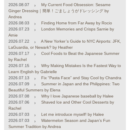
2026.08.07
My Current Food Obsession: Sesame
Ginger Dressing｜簡単！ごましょうがドレッシング by
Andrea
2026.08.03
Finding Home from Far Away by Rocio
2026.07.23
London Memories and Crisps Sarnie by
Amie
2026.07.22
A New Yorker’s Guide to NYC Airports: JFK,
LaGuardia, or Newark? by Heather
2026.07.17
Cool Foods to Beat the Japanese Summer
by Rachel
2026.07.15
Why Making Mistakes Is the Fastest Way to
Learn English by Gabrielle
2026.07.13
Fix “Pasta Face” and Stay Cool by Chandra
2026.07.09
Summer in Japan and the Philippines: Two
Beautiful Summers by Elena
2026.07.08
Why I love Japanese baseball by Halee
2026.07.06
Shaved Ice and Other Cool Desserts by
Rachel
2026.07.03
Let me introduce myself! by Halee
2026.07.03
Watermelon Season and Japan’s Fun
Summer Tradition by Andrea