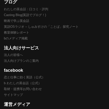
ブログ
わたしの英会話：口コミ・評判
Casting Blog(英語でブログ！)
映画で学ぶ英会話
英語OSラジオ – しゅみすけの「ことば」探究ノート
教室体験レポート
bのメディア掲載
法人向けサービス
法人の皆様へ
法人向けプランのご案内
facebook
恋と仕事に効く英語（公式）
b わたしの英会話（公式）
取材・提携等お問い合わせ
サイトマップ
運営メディア