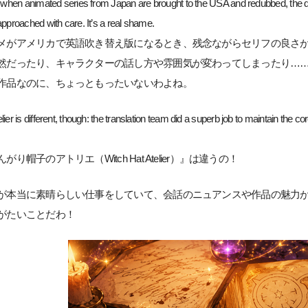
s when animated series from Japan are brought to the USA and redubbed, the dia
approached with care. It’s a real shame.
メがアメリカで英語吹き替え版になるとき、残念ながらセリフの良さ
然だったり、キャラクターの話し方や雰囲気が変わってしまったり…
作品なのに、ちょっともったいないわよね。
lier is different, though: the translation team did a superb job to maintain th
り帽子のアトリエ（Witch Hat Atelier）』は違うの！
が本当に素晴らしい仕事をしていて、会話のニュアンスや作品の魅力
がたいことだわ！