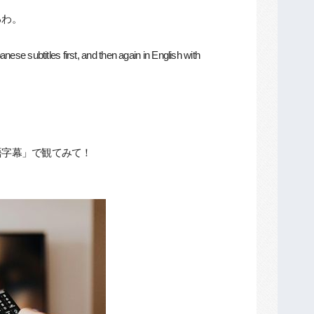
るわ。
ese subtitles first, and then again in English with
語字幕」で観てみて！