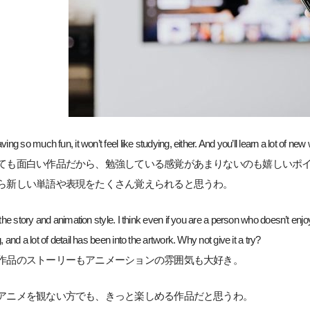
ving so much fun, it won’t feel like studying, either. And you’ll learn a lot of ne
ても面白い作品だから、勉強している感覚があまりないのも嬉しいポ
ら新しい単語や表現をたくさん覚えられると思うわ。
y the story and animation style. I think even if you are a person who doesn’t enj
, and a lot of detail has been into the artwork. Why not give it a try?
作品のストーリーもアニメーションの雰囲気も大好き。
アニメを観ない方でも、きっと楽しめる作品だと思うわ。