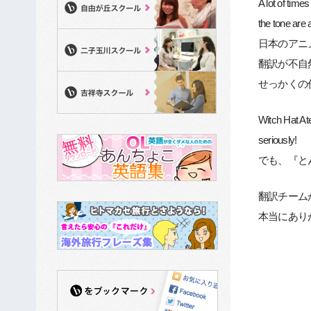
A lot of time
the tone are 
日本のアニ
翻訳が不自
せっかくの
Witch Hat Ate
seriously!
でも、『とんが
翻訳チーム
本当にあり