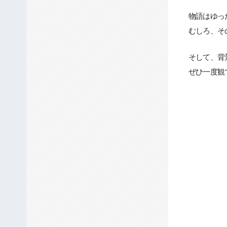
物語はゆっ
むしろ、そ
そして、背
ぜひ一度観