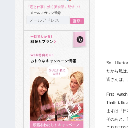
「恋と仕事に効く英会話」配信中！
メールマガジン登録
So…I like to 
だから私は
皆さんは、
First, I wat
That’s it. It
まずは「日
そのあと、
これだけな