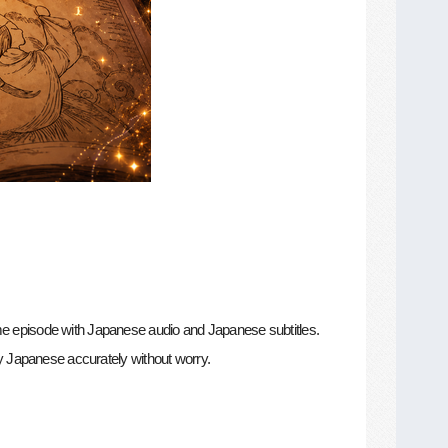
ame episode with Japanese audio and Japanese subtitles.
udy Japanese accurately without worry.