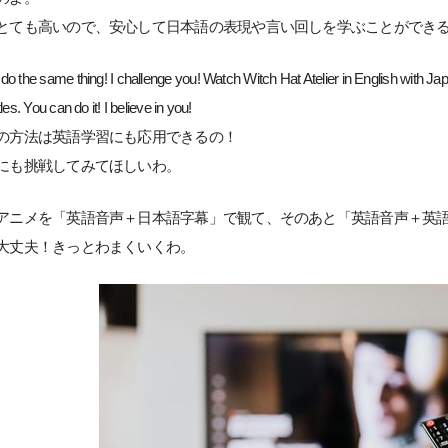
とても高いので、安心して日本語の表現や言い回しを学ぶことができ
o the same thing! I challenge you! Watch Witch Hat Atelier in English with Japan
les. You can do it! I believe in you!
の方法は英語学習にも応用できるの！
にも挑戦してみてほしいわ。
アニメを「英語音声＋日本語字幕」で観て、そのあと「英語音声＋英
大丈夫！きっとわまくいくわ。