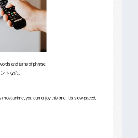
w words and turns of phrase.
イントなの。
oy most anime, you can enjoy this one. It is slow-paced,