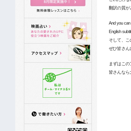
翻訳の質が
And you can d
English subtit
そして、こ
ぜひ皆さん
まずはこの
皆さんなら