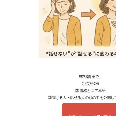
無料3講座で、
① 英語OS
② 骨格とコア単語
③聞ける人・話せる人の頭の中を公開し