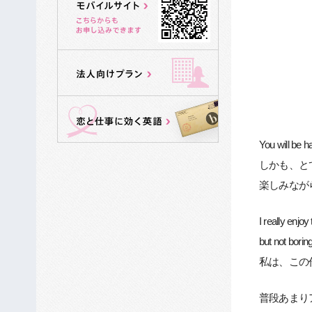
You will be ha
しかも、と
楽しみなが
I really enjo
but not boring
私は、この
普段あまり