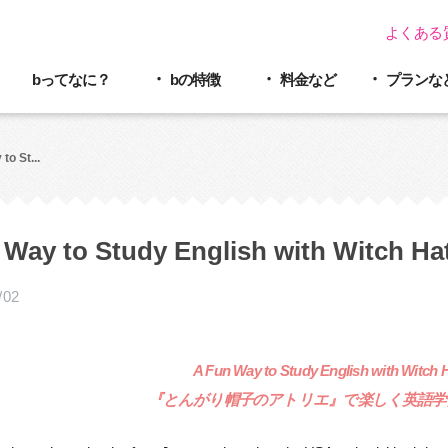
よくある
bってなに？
bの特徴
料金など
プラン
な
to St...
 Way to Study English with Witch Hat
/02
A Fun Way to Study English with Witch Ha
『とんがり帽子のアトリエ』で楽しく英語学