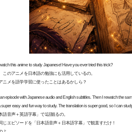
watch this anime to study Japanese! Have you ever tried this trick?
、このアニメを日本語の勉強にも活用しているの。
アニメを語学学習に使ったことはあるかしら？
ch an episode with Japanese audio and English subtitles. Then I rewatch the s
’s a super easy and fun way to study. The translation is super good, so I can st
本語音声＋英語字幕」で1話観るの。
同じエピソードを「日本語音声＋日本語字幕」で観直すだけ！
のよ。