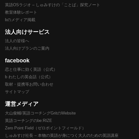
英語OSラジオ – しゅみすけの「ことば」探究ノート
教室体験レポート
bのメディア掲載
法人向けサービス
法人の皆様へ
法人向けプランのご案内
facebook
恋と仕事に効く英語（公式）
b わたしの英会話（公式）
取材・提携等お問い合わせ
サイトマップ
運営メディア
大山俊輔/英語コーチングGritのWebsite
英語コーチングのbe:RIZE
Zero Point Field（ゼロポイントフィールド）
しゅみすけ社長 – 本物の英語が身につく大人のための英語講座