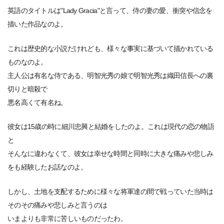
英語のタイトルは"Lady Gracia"と言って、侍の妻の愛、衝突や信念を
描いた作品なのよ。
これは歴史的な小説だけれども、様々な事実に基づいて描かれている
ものなのよ。
主人公は有名な侍である、明智光秀の娘で明智光秀は織田信長への裏
切りと暗殺で
悪名高くて有名ね。
彼女は15歳の時に細川忠興と結婚をしたのよ。これは現代の恋の物語
と
そんなに違わなくて、彼女は幸せな時間と同時に大きな痛みや悲しみ
をも経験したお話なのよ。
しかし、土地を支配するために様々な将軍達の間で戦っていた当時は
そのその痛みや悲しみと言うのは
いまよりも非常に苦しいものだったわ。