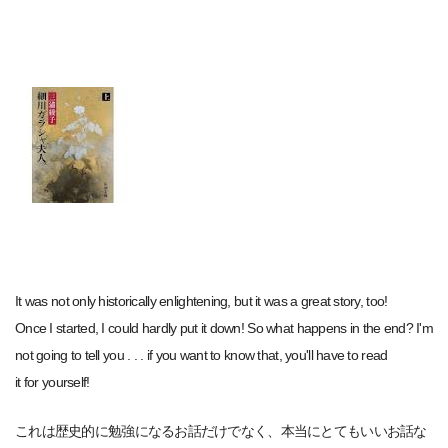
It was not only historically enlightening, but it was a great story, too!
Once I started, I could hardly put it down! So what happens in the end? I'm
not going to tell you . . . if you want to know that, you'll have to read
it for yourself!
これは歴史的に勉強になるお話だけでなく、本当にとてもいいお話な