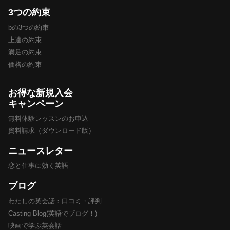
3つの約束
bの3つの約束
上達の約束
満足の約束
価格の約束
お得な新規入会
キャンペーン
無料体験レッスンのお申込
資料請求（ダウンロード版）
ニュースレター
恋と仕事に効く英語
ブログ
わたしの英会話：口コミ・評判
Casting Blog(英語でブログ！)
映画で学ぶ英会話