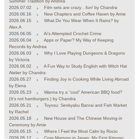
Summer Tradition by Andrea
2026.07.02
Film sets are crazy…fun! by Chandra
2026.06.16
New Chapters and Coffee Haven by Amie
2026.06.15
What Do You Wear When It Rains? by
Alex.A
2026.06.05
Ai’s Attempted Crochet Crime
2026.06.04
Apps or Paper? My Way of Keeping
Records by Andrea
2026.06.03
Why I Love Playing Dungeons & Dragons
by Victoria
2026.06.02
A Fun Way to Study English with Witch Hat
Atelier by Chandra
2026.05.27
Finding Joy in Cooking While Living Abroad
by Elena
2026.05.23
Wanna try a “cool” American BBQ food?
(It’s not hamburgers.) by Chandra
2026.05.21
Toyosu: Senkyaku Banrai and Fish Market
by Rachel
2026.05.18
New House and The Chinese Moving-in
Ceremony by Amie
2026.05.15
Where I Feel the Most Calm by Rocio
2026.05.12
Core Memory in Japan: My First Kimono