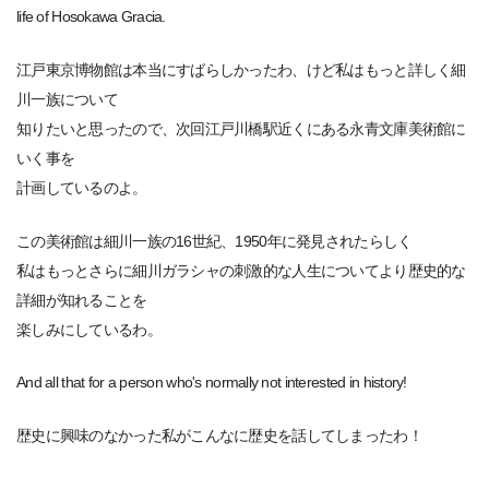
life of Hosokawa Gracia.
江戸東京博物館は本当にすばらしかったわ、けど私はもっと詳しく細
川一族について
知りたいと思ったので、次回江戸川橋駅近くにある永青文庫美術館に
いく事を
計画しているのよ。
この美術館は細川一族の16世紀、1950年に発見されたらしく
私はもっとさらに細川ガラシャの刺激的な人生についてより歴史的な
詳細が知れることを
楽しみにしているわ。
And all that for a person who's normally not interested in history!
歴史に興味のなかった私がこんなに歴史を話してしまったわ！