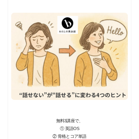
無料3講座で、
① 英語OS
② 骨格とコア単語