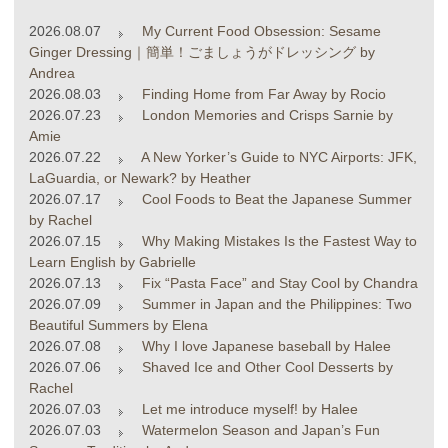
2026.08.07
My Current Food Obsession: Sesame
Ginger Dressing｜簡単！ごましょうがドレッシング by
Andrea
2026.08.03
Finding Home from Far Away by Rocio
2026.07.23
London Memories and Crisps Sarnie by
Amie
2026.07.22
A New Yorker’s Guide to NYC Airports: JFK,
LaGuardia, or Newark? by Heather
2026.07.17
Cool Foods to Beat the Japanese Summer
by Rachel
2026.07.15
Why Making Mistakes Is the Fastest Way to
Learn English by Gabrielle
2026.07.13
Fix “Pasta Face” and Stay Cool by Chandra
2026.07.09
Summer in Japan and the Philippines: Two
Beautiful Summers by Elena
2026.07.08
Why I love Japanese baseball by Halee
2026.07.06
Shaved Ice and Other Cool Desserts by
Rachel
2026.07.03
Let me introduce myself! by Halee
2026.07.03
Watermelon Season and Japan’s Fun