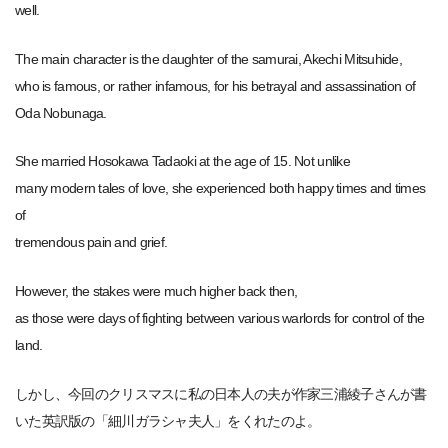
well.
The main character is the daughter of the samurai, Akechi Mitsuhide,
who is famous, or rather infamous, for his betrayal and assassination of
Oda Nobunaga.
She married Hosokawa Tadaoki at the age of 15. Not unlike
many modern tales of love, she experienced both happy times and times
of
tremendous pain and grief.
However, the stakes were much higher back then,
as those were days of fighting between various warlords for control of the
land.
しかし、今回のクリスマスに私の日本人の夫が作家三浦綾子さんが書
いた英訳版の「細川ガラシャ夫人」をくれたのよ。