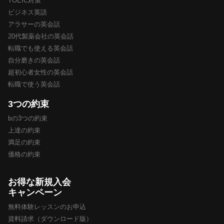
TOEIC対策
ビジネス英語
アラサーの英会話
20代製薬会社の英会話
転職でも使える英会話
自分磨きの英会話
超初心者女性の英会話
転職で使う英会話
3つの約束
bの3つの約束
上達の約束
満足の約束
価格の約束
お得な新規入会
キャンペーン
無料体験レッスンのお申込
資料請求（ダウンロード版）