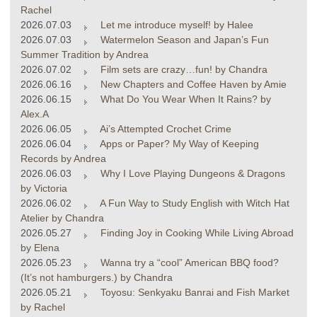
Rachel
2026.07.03
Let me introduce myself! by Halee
2026.07.03
Watermelon Season and Japan’s Fun
Summer Tradition by Andrea
2026.07.02
Film sets are crazy…fun! by Chandra
2026.06.16
New Chapters and Coffee Haven by Amie
2026.06.15
What Do You Wear When It Rains? by
Alex.A
2026.06.05
Ai’s Attempted Crochet Crime
2026.06.04
Apps or Paper? My Way of Keeping
Records by Andrea
2026.06.03
Why I Love Playing Dungeons & Dragons
by Victoria
2026.06.02
A Fun Way to Study English with Witch Hat
Atelier by Chandra
2026.05.27
Finding Joy in Cooking While Living Abroad
by Elena
2026.05.23
Wanna try a “cool” American BBQ food?
(It’s not hamburgers.) by Chandra
2026.05.21
Toyosu: Senkyaku Banrai and Fish Market
by Rachel