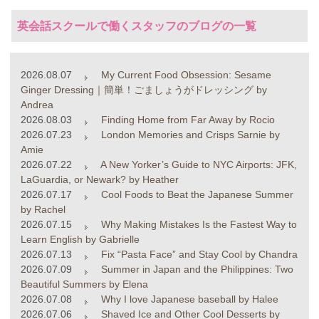
英会話スクールで働くスタッフのブログの一覧
2026.08.07
My Current Food Obsession: Sesame
Ginger Dressing｜簡単！ごましょうがドレッシング by
Andrea
2026.08.03
Finding Home from Far Away by Rocio
2026.07.23
London Memories and Crisps Sarnie by
Amie
2026.07.22
A New Yorker’s Guide to NYC Airports: JFK,
LaGuardia, or Newark? by Heather
2026.07.17
Cool Foods to Beat the Japanese Summer
by Rachel
2026.07.15
Why Making Mistakes Is the Fastest Way to
Learn English by Gabrielle
2026.07.13
Fix “Pasta Face” and Stay Cool by Chandra
2026.07.09
Summer in Japan and the Philippines: Two
Beautiful Summers by Elena
2026.07.08
Why I love Japanese baseball by Halee
2026.07.06
Shaved Ice and Other Cool Desserts by