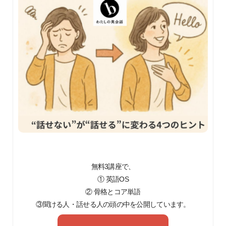
無料3講座で、
① 英語OS
② 骨格とコア単語
③聞ける人・話せる人の頭の中を公開しています。