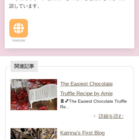
説しています。
Website
関連記事
The Easiest Chocolate
Truffle Recipe by Amie
🍫💕The Easiest Chocolate Truffle
Re...
詳細を読む
Katrina’s First Blog