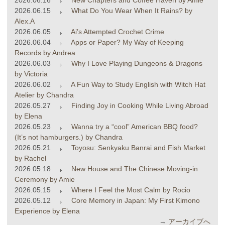
2026.06.15
What Do You Wear When It Rains? by
Alex.A
2026.06.05
Ai’s Attempted Crochet Crime
2026.06.04
Apps or Paper? My Way of Keeping
Records by Andrea
2026.06.03
Why I Love Playing Dungeons & Dragons
by Victoria
2026.06.02
A Fun Way to Study English with Witch Hat
Atelier by Chandra
2026.05.27
Finding Joy in Cooking While Living Abroad
by Elena
2026.05.23
Wanna try a “cool” American BBQ food?
(It’s not hamburgers.) by Chandra
2026.05.21
Toyosu: Senkyaku Banrai and Fish Market
by Rachel
2026.05.18
New House and The Chinese Moving-in
Ceremony by Amie
2026.05.15
Where I Feel the Most Calm by Rocio
2026.05.12
Core Memory in Japan: My First Kimono
Experience by Elena
→
アーカイブへ