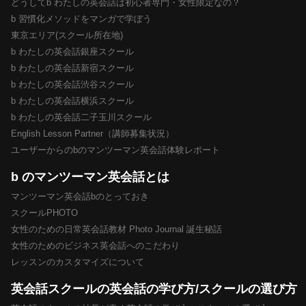
どうしてb わたしの英会話は初心者専門・女性限定なの？
b 習慣化メソッドをマンガで学ぼう
東京エリア(スクール所在地)
b わたしの英会話銀座スクール
b わたしの英会話新宿スクール
b わたしの英会話渋谷スクール
b わたしの英会話横浜スクール
b わたしの英会話二子玉川スクール
English Lesson Partner（講師募集状況）
ユーザーからのbのマンツーマン英会話体験レポート
b のマンツーマン英会話とは
マンツーマン英会話bのとっておき
スクールPHOTO
女性のための日常英会話教材 Photo Journal 誕生秘話
女性のためのビジネス英会話へのこだわり
レッスンのカスタマイズについて
英会話スクールの英会話の学び方/スクールの選び方