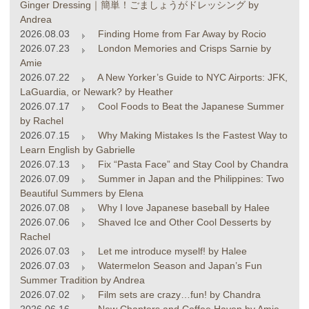
Ginger Dressing｜簡単！ごましょうがドレッシング by
Andrea
2026.08.03
Finding Home from Far Away by Rocio
2026.07.23
London Memories and Crisps Sarnie by
Amie
2026.07.22
A New Yorker’s Guide to NYC Airports: JFK,
LaGuardia, or Newark? by Heather
2026.07.17
Cool Foods to Beat the Japanese Summer
by Rachel
2026.07.15
Why Making Mistakes Is the Fastest Way to
Learn English by Gabrielle
2026.07.13
Fix “Pasta Face” and Stay Cool by Chandra
2026.07.09
Summer in Japan and the Philippines: Two
Beautiful Summers by Elena
2026.07.08
Why I love Japanese baseball by Halee
2026.07.06
Shaved Ice and Other Cool Desserts by
Rachel
2026.07.03
Let me introduce myself! by Halee
2026.07.03
Watermelon Season and Japan’s Fun
Summer Tradition by Andrea
2026.07.02
Film sets are crazy…fun! by Chandra
2026.06.16
New Chapters and Coffee Haven by Amie