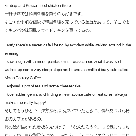
kimbap and Korean fried chicken there.
三軒茶屋では韓国料理を買うのも好きです。
すごくお手頃な値段で韓国料理を売っている屋台があって、そこでよ
くキンパや韓国風フライドチキンを買ってるの。
Lastly, there’s a secret cafe I found by accident while walking around in the
evening.
I saw a sign with a moon painted on it. I was curious what it was, so I
walked up some very steep steps and found a small but busy cafe called
Moon Factory Coffee.
I enjoyed a pot of tea and some cheesecake.
I love hidden gems, and finding a new favorite cafe or restaurant always
makes me really happy!
そしてもうひとつ、夕方ぶらぶら歩いていたときに、偶然見つけた秘
密のカフェがあるの。
月の絵が描かれた看板を見つけて、「なんだろう？」って気になっち
ゃってね。急な階段を上がってみたら、「ムーンファクトリーコーヒ