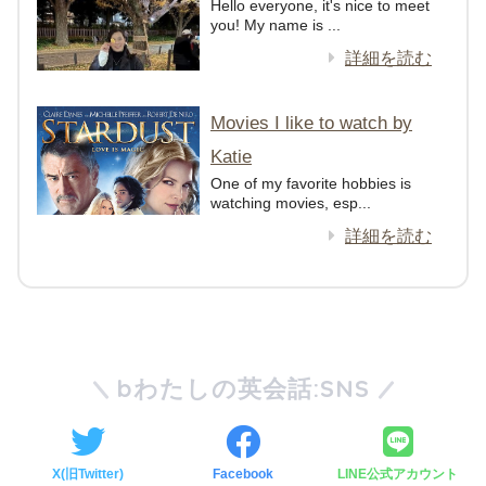
Hello everyone, it's nice to meet
you! My name is ...
詳細を読む
Movies I like to watch by
Katie
One of my favorite hobbies is
watching movies, esp...
詳細を読む
bわたしの英会話:SNS
X(旧Twitter)
Facebook
LINE公式アカウント