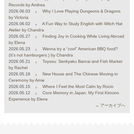
Records by Andrea
2026.06.03
Why I Love Playing Dungeons & Dragons
by Victoria
2026.06.02
A Fun Way to Study English with Witch Hat
Atelier by Chandra
2026.05.27
Finding Joy in Cooking While Living Abroad
by Elena
2026.05.23
Wanna try a “cool” American BBQ food?
(It’s not hamburgers.) by Chandra
2026.05.21
Toyosu: Senkyaku Banrai and Fish Market
by Rachel
2026.05.18
New House and The Chinese Moving-in
Ceremony by Amie
2026.05.15
Where I Feel the Most Calm by Rocio
2026.05.12
Core Memory in Japan: My First Kimono
Experience by Elena
→
アーカイブへ