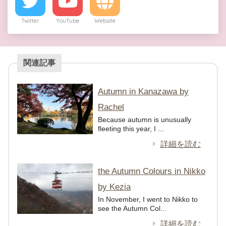
Twitter
YouTube
Website
関連記事
Autumn in Kanazawa by
Rachel
Because autumn is unusually
fleeting this year, I ...
詳細を読む
the Autumn Colours in Nikko
by Kezia
In November, I went to Nikko to
see the Autumn Col...
詳細を読む