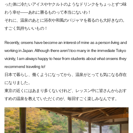
った体に冷たいアイスやヤクルトのようなドリンクをちょっとずつ味
わう幸せ——あれに勝るものって本当にないわ！
それに、温泉のあとに浴衣や和風のパジャマを着るのも大好きなの。
すごく気持ちいいもの！
Recently, onsens have become an interest of mine as a person living and
working in Japan. Although there aren’t too many in the immediate Tokyo
vicinity, I am always happy to hear from students about what onsens they
recommend traveling to!
日本で暮らし、働くようになってから、温泉がとっても気になる存在
になりました。
東京の近くにはあまり多くないけれど、レッスン中に皆さんからおす
すめの温泉を教えていただくのが、毎回すごく楽しみなんです。