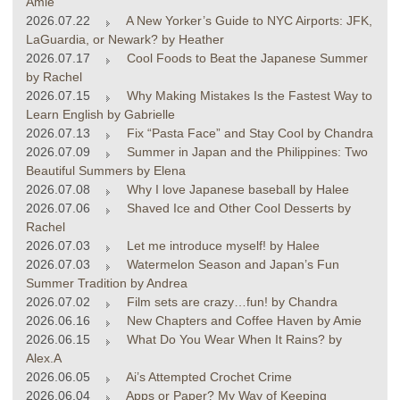
Amie
2026.07.22
A New Yorker’s Guide to NYC Airports: JFK,
LaGuardia, or Newark? by Heather
2026.07.17
Cool Foods to Beat the Japanese Summer
by Rachel
2026.07.15
Why Making Mistakes Is the Fastest Way to
Learn English by Gabrielle
2026.07.13
Fix “Pasta Face” and Stay Cool by Chandra
2026.07.09
Summer in Japan and the Philippines: Two
Beautiful Summers by Elena
2026.07.08
Why I love Japanese baseball by Halee
2026.07.06
Shaved Ice and Other Cool Desserts by
Rachel
2026.07.03
Let me introduce myself! by Halee
2026.07.03
Watermelon Season and Japan’s Fun
Summer Tradition by Andrea
2026.07.02
Film sets are crazy…fun! by Chandra
2026.06.16
New Chapters and Coffee Haven by Amie
2026.06.15
What Do You Wear When It Rains? by
Alex.A
2026.06.05
Ai’s Attempted Crochet Crime
2026.06.04
Apps or Paper? My Way of Keeping