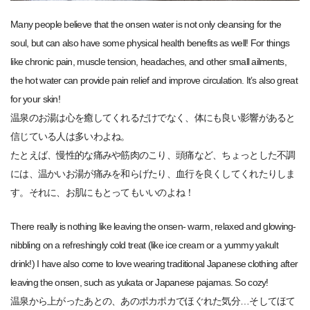
Many people believe that the onsen water is not only cleansing for the
soul, but can also have some physical health benefits as well! For things
like chronic pain, muscle tension, headaches, and other small ailments,
the hot water can provide pain relief and improve circulation. It’s also great
for your skin!
温泉のお湯は心を癒してくれるだけでなく、体にも良い影響があると
信じている人は多いわよね。
たとえば、慢性的な痛みや筋肉のこり、頭痛など、ちょっとした不調
には、温かいお湯が痛みを和らげたり、血行を良くしてくれたりしま
す。それに、お肌にもとってもいいのよね！
There really is nothing like leaving the onsen- warm, relaxed and glowing-
nibbling on a refreshingly cold treat (like ice cream or a yummy yakult
drink!) I have also come to love wearing traditional Japanese clothing after
leaving the onsen, such as yukata or Japanese pajamas. So cozy!
温泉から上がったあとの、あのポカポカでほぐれた気分…そしてほて