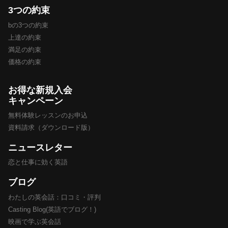
3つの約束
bの3つの約束
上達の約束
満足の約束
価格の約束
お得な新規入会
キャンペーン
無料体験レッスンのお申込
資料請求（ダウンロード版）
ニュースレター
恋と仕事に効く英語
ブログ
わたしの英会話：口コミ・評判
Casting Blog(英語でブログ！)
映画で学ぶ英会話