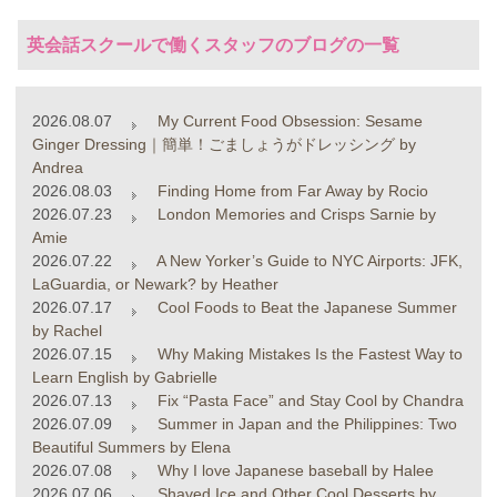
英会話スクールで働くスタッフのブログの一覧
2026.08.07
My Current Food Obsession: Sesame
Ginger Dressing｜簡単！ごましょうがドレッシング by
Andrea
2026.08.03
Finding Home from Far Away by Rocio
2026.07.23
London Memories and Crisps Sarnie by
Amie
2026.07.22
A New Yorker’s Guide to NYC Airports: JFK,
LaGuardia, or Newark? by Heather
2026.07.17
Cool Foods to Beat the Japanese Summer
by Rachel
2026.07.15
Why Making Mistakes Is the Fastest Way to
Learn English by Gabrielle
2026.07.13
Fix “Pasta Face” and Stay Cool by Chandra
2026.07.09
Summer in Japan and the Philippines: Two
Beautiful Summers by Elena
2026.07.08
Why I love Japanese baseball by Halee
2026.07.06
Shaved Ice and Other Cool Desserts by