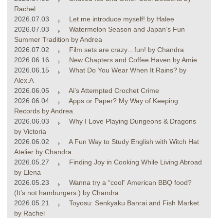
Rachel
2026.07.03
Let me introduce myself! by Halee
2026.07.03
Watermelon Season and Japan’s Fun
Summer Tradition by Andrea
2026.07.02
Film sets are crazy…fun! by Chandra
2026.06.16
New Chapters and Coffee Haven by Amie
2026.06.15
What Do You Wear When It Rains? by
Alex.A
2026.06.05
Ai’s Attempted Crochet Crime
2026.06.04
Apps or Paper? My Way of Keeping
Records by Andrea
2026.06.03
Why I Love Playing Dungeons & Dragons
by Victoria
2026.06.02
A Fun Way to Study English with Witch Hat
Atelier by Chandra
2026.05.27
Finding Joy in Cooking While Living Abroad
by Elena
2026.05.23
Wanna try a “cool” American BBQ food?
(It’s not hamburgers.) by Chandra
2026.05.21
Toyosu: Senkyaku Banrai and Fish Market
by Rachel