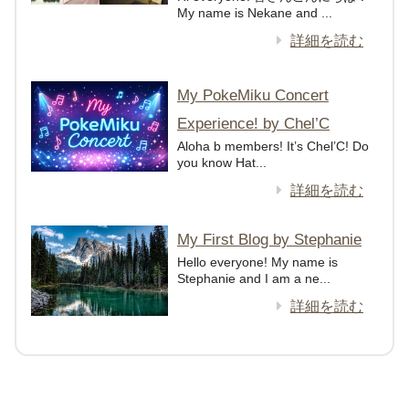
My name is Nekane and ...
詳細を読む
My PokeMiku Concert
Experience! by Chel’C
Aloha b members! It’s Chel’C! Do
you know Hat...
詳細を読む
My First Blog by Stephanie
Hello everyone! My name is
Stephanie and I am a ne...
詳細を読む