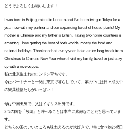
どうぞよろしくお願いします！
I was born in Beijing, raised in London and I’ve been living in Tokyo for a
year now with my partner and our expanding forest of house plants! My
mother is Chinese and my father is British. Having two home countries is
amazing, I love getting the best of both worlds, mostly the food and
national holidays! Thanks to that, every year I take a nice long break from
Christmas to Chinese New Year where I visit my family, travel or just cozy
up with a nice cuppa.
私は北京生まれのロンドン育ちです。
今はパートナーと一緒に東京で暮らしていて、家の中には日々成長中
の観葉植物たちがいっぱい！
母は中国出身で、父はイギリス出身です。
2つの国を「故郷」と呼べることは本当に素敵なことだと思っていま
す。
どちらの国のいいところも味わえるのが大好きで、特に食べ物と祝日