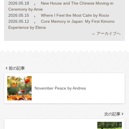
2026.05.18
New House and The Chinese Moving-in
Ceremony by Amie
2026.05.15
Where I Feel the Most Calm by Rocio
2026.05.12
Core Memory in Japan: My First Kimono
Experience by Elena
→
アーカイブへ
前の記事
November Peace by Andrea
次の記事