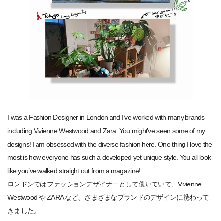
I was a Fashion Designer in London and I’ve worked with many brands
including Vivienne Westwood and Zara. You might’ve seen some of my
designs! I am obsessed with the diverse fashion here. One thing I love the
most is how everyone has such a developed yet unique style. You all look
like you’ve walked straight out from a magazine!
ロンドンではファッションデザイナーとして働いていて、Vivienne
Westwood や ZARA など、さまざまなブランドのデザインに携わって
きました。