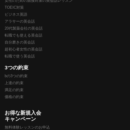
女性のための面接対策の英会話レッスン
TOEIC対策
ビジネス英語
アラサーの英会話
20代製薬会社の英会話
転職でも使える英会話
自分磨きの英会話
超初心者女性の英会話
転職で使う英会話
3つの約束
bの3つの約束
上達の約束
満足の約束
価格の約束
お得な新規入会
キャンペーン
無料体験レッスンのお申込